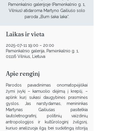
Pamėnkalnio galerijoje (Pamėnkalnio g. 1,
Vilnius) atidaroma Martyno Gailiušo solo
paroda „Bum šaka laka“.
Laikas ir vieta
2025-07-11 19:00 – 20:00
Pamėnkalnio galerija, Pamėnkalnio g. 1,
01116 Vilnius, Lietuva
Apie renginį
Parodos pavadinimas onomatopėjiškai 
žymi įvykį – kamuolio dėjimą į krepšį, – 
aplink kurį sukasi daugybinės prasminės 
gyslos. Jas narstydamas, menininkas 
Martynas Gailiušas pasitelkia 
(auto)etnografinį, politinių vaizdinių 
antropologijos ir kultūrologinį žvilgsnį, 
kuriuo analizuoja ilgą bei sudėtingą istoriją 