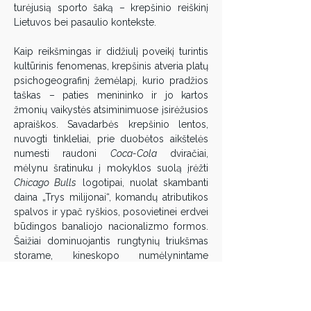
turėjusią sporto šaką – krepšinio reiškinį 
Lietuvos bei pasaulio kontekste.
Kaip reikšmingas ir didžiulį poveikį turintis 
kultūrinis fenomenas, krepšinis atveria platų 
psichogeografinį žemėlapį, kurio pradžios 
taškas – paties menininko ir jo kartos 
žmonių vaikystės atsiminimuose įsirėžusios 
apraiškos. Savadarbės krepšinio lentos, 
nuvogti tinkleliai, prie duobėtos aikštelės 
numesti raudoni 
Coca-Cola
 dviračiai, 
mėlynu šratinuku į mokyklos suolą įrėžti 
Chicago Bulls
 logotipai, nuolat skambanti 
daina „Trys milijonai“, komandų atributikos 
spalvos ir ypač ryškios, posovietinei erdvei 
būdingos banaliojo nacionalizmo formos. 
Šaižiai dominuojantis rungtynių triukšmas 
storame, kineskopo numėlynintame 
ekrane; sportinių batų cypsmas į parketą; 
niekaip nemirštanti legenda apie Kauno 
Žalgirio pergalę prieš sovietų armiją 