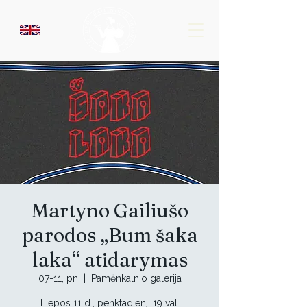
Martyno Gailiušo
parodos „Bum šaka
laka“ atidarymas
07-11, pn
  |  
Pamėnkalnio galerija
Liepos 11 d., penktadienį, 19 val.