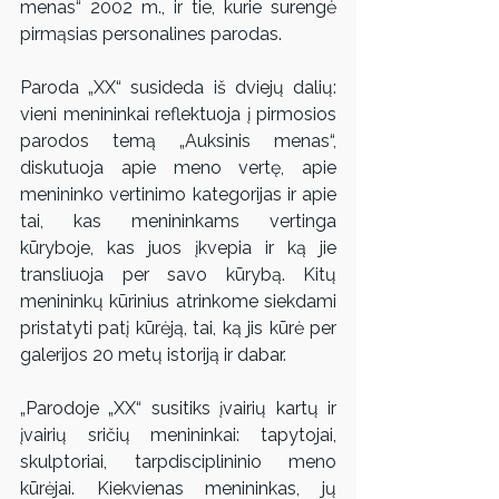
menas“ 2002 m., ir tie, kurie surengė 
pirmąsias personalines parodas. 
Paroda „XX“ susideda iš dviejų dalių: 
vieni menininkai reflektuoja į pirmosios 
parodos temą „Auksinis menas“, 
diskutuoja apie meno vertę, apie 
menininko vertinimo kategorijas ir apie 
tai, kas menininkams vertinga 
kūryboje, kas juos įkvepia ir ką jie 
transliuoja per savo kūrybą. Kitų 
menininkų kūrinius atrinkome siekdami 
pristatyti patį kūrėją, tai, ką jis kūrė per 
galerijos 20 metų istoriją ir dabar.
„Parodoje „XX“ susitiks įvairių kartų ir 
įvairių sričių menininkai: tapytojai, 
skulptoriai, tarpdisciplininio meno 
kūrėjai. Kiekvienas menininkas, jų 