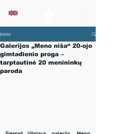
Įrašas
Galerijos „Meno niša“ 20-ojo
gimtadienio proga –
tarptautinė 20 menininkų
paroda
Šiemet Vilniaus galerija „Meno 