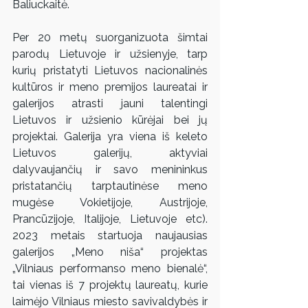
Baliuckaitė. 
Per 20 metų suorganizuota šimtai 
parodų Lietuvoje ir užsienyje, tarp 
kurių pristatyti Lietuvos nacionalinės 
kultūros ir meno premijos laureatai ir 
galerijos atrasti jauni talentingi 
Lietuvos ir užsienio kūrėjai bei jų 
projektai. Galerija yra viena iš keleto 
Lietuvos galerijų, aktyviai 
dalyvaujančių ir savo menininkus 
pristatančių tarptautinėse meno 
mugėse Vokietijoje, Austrijoje, 
Prancūzijoje, Italijoje, Lietuvoje etc). 
2023 metais startuoja naujausias 
galerijos „Meno niša“ projektas 
„Vilniaus performanso meno bienalė“, 
tai vienas iš 7 projektų laureatų, kurie 
laimėjo Vilniaus miesto savivaldybės ir 