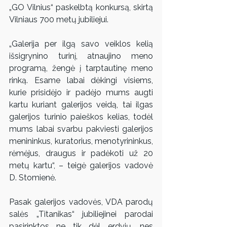
„GO Vilnius“ paskelbtą konkursą, skirtą 
Vilniaus 700 metų jubiliejui. 
„Galerija per ilgą savo veiklos kelią 
išsigrynino turinį, atnaujino meno 
programą, žengė į tarptautinę meno 
rinką. Esame labai dėkingi visiems, 
kurie prisidėjo ir padėjo mums augti 
kartu kuriant galerijos veidą, tai ilgas 
galerijos turinio paieškos kelias, todėl 
mums labai svarbu pakviesti galerijos 
menininkus, kuratorius, menotyrininkus, 
rėmėjus, draugus ir padėkoti už 20 
metų kartu“, – teigė galerijos vadovė 
D. Stomienė. 
Pasak galerijos vadovės, VDA parodų 
salės „Titanikas“ jubiliejinei parodai 
pasirinktos ne tik dėl erdvių, nes 