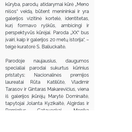
kūryba, parodų atidarymai kūrė „Meno 
nišos“ veidą, būtent menininkai ir yra 
galerijos vizitinė kortelė, identitetas, 
kurį formavo ryškūs, ambicingi ir 
perspektyvūs kūrėjai. Paroda „XX“ bus 
įvairi, kaip ir galerijos 20 metų istorija“, – 
teigė kuratorė S. Baliuckaitė. 
Parodoje naujausius, daugumos 
specialiai parodai sukurtus kūrinius 
pristatys: Nacionalinės premijos 
laureatai Rūta Katiliūtė, Vladimir 
Tarasov ir Gintaras Makarevičius, viena 
iš galerijos įkūrėjų Marytė Dominaitė, 
tapytojai Jolanta Kyzikaitė, Algirdas ir 
Remigijus Gataveckai, Monika 
Plentauskaitė, Andris Vītoliņš (Latvija), 
Maarit Murka (Estija), Konstantinas 
Gaitanži, Gustas Jagminas, videomeną 