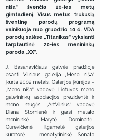
niša“ švenčia 20-ies metų 
gimtadienį. Visus metus trukusią 
šventinę parodų programą 
vainikuoja nuo gruodžio 10 d. VDA 
parodų salėse „Titanikas“ vyksianti 
tarptautinė 20-ies menininkų 
paroda „XX“.
J. Basanavičiaus gatvės pradžioje 
esanti Vilniaus galerija „Meno niša“ 
įkurta 2002 metais. Galerijos įkūrėjos – 
„Meno niša“ vadovė, Lietuvos meno 
galerininkų asociacijos prezidentė ir 
meno mugės „ArtVilnius“ vadovė 
Diana Stomienė ir garsi metalo 
menininkė Marytė Dominaitė-
Gurevičienė. Ilgametė galerijos 
kuratorė – menotyrininkė Sonata 