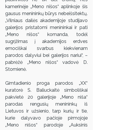
kamerinėje „Meno nišos“ aplinkoje šis 
gausus menininkų būrys nebeišsitektų. 
„Vilniaus dailės akademijoje studijavo 
galerijos pristatomi menininkai ir pati 
„Meno nišos“ komanda, todėl 
sugrįžimas į akademijos erdves 
emociškai svarbus kiekvienam 
parodos dalyviui bei galerijos nariui“, – 
pabrėžė „Meno nišos“ vadovė D. 
Stomienė. 
Gimtadienio proga parodos „XX“ 
kuratorė S. Baliuckaitė simboliškai 
pakvietė 20 galerijoje „Meno niša“ 
parodas rengusių menininkų iš 
Lietuvos ir užsienio, tarp kurių ir tie, 
kurie dalyvavo pačioje pirmojoje 
„Meno nišos“ parodoje „Auksinis 