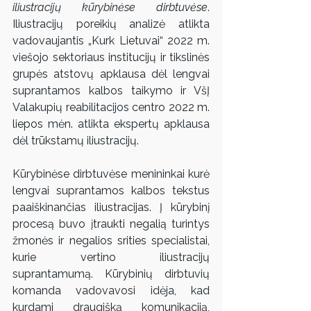
iliustracijų kūrybinėse dirbtuvėse
. 
Iliustracijų poreikių analizė atlikta 
vadovaujantis „Kurk Lietuvai“ 2022 m. 
viešojo sektoriaus institucijų ir tikslinės 
grupės atstovų apklausa dėl lengvai 
suprantamos kalbos taikymo ir VšĮ 
Valakupių reabilitacijos centro 2022 m. 
liepos mėn. atlikta ekspertų apklausa 
dėl trūkstamų iliustracijų.
Kūrybinėse dirbtuvėse menininkai kurė 
lengvai suprantamos kalbos tekstus 
paaiškinančias iliustracijas. Į kūrybinį 
procesą buvo įtraukti negalią turintys 
žmonės ir negalios srities specialistai, 
kurie vertino iliustracijų 
suprantamumą. Kūrybinių dirbtuvių 
komanda vadovavosi idėja, kad 
kurdami draugišką komunikaciją, 