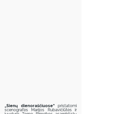
„Sienų dienoraščiuose“
 pristatomi 
scenografės Marijos Rubavičiūtės ir 
juvelyro Tomo Rimeikos asambliažų 