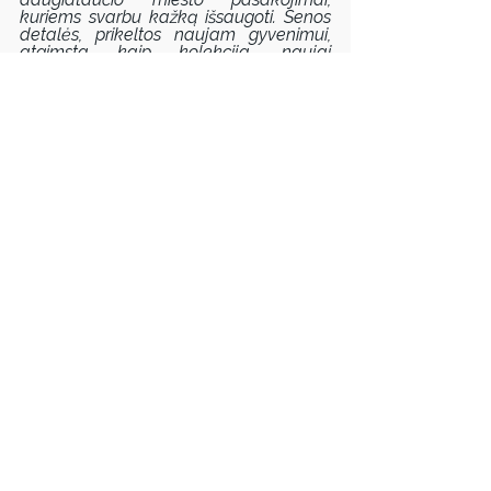
kuriems svarbu kažką išsaugoti. Senos 
detalės, prikeltos naujam gyvenimui, 
atgimsta kaip kolekcija, naujai 
atgaivinanti į užmarštį keliaujančių 
langinių grožį, funkcionalumą ir 
tampanti tarsi šių dienų izoliacijos 
(užsivėrimo ir atsivėrimo) nuo pasaulio 
simboliu“
, – sako T. Rimeika.
Ekspozicija veiks iki 
gruodžio 23 d.
Parodą remia Lietuvos kultūros taryba.
Organizatorių informacija
Rodyti viską
Susiję įrašai