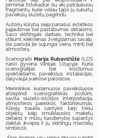
pirminiai fotokadrai šių akį patraukusių 
fragmentų, kurie vėliau tapo jų sukurtų 
paveikslų siužetų pagrindu. 
Autorių kūrybą sieja panašus estetikos 
pajautimas bei pastabumas detalėms. 
Savo skirtingais darbais, technika bei 
stiliumi, kiekvienas žvelgdamas savaip, 
šia paroda jie sujungia vieną mintį bei 
atmosferą.
Scenografė
 Marija Rubavičiūtė 
(LDS 
narė) gyvena Vilniuje, Užupyje. Kuria 
scenografijas bei kostiumus 
spektakliams, paveikslus, instaliacijas, 
dalyvauja įvairiose parodose. 
Menininkės kuriamuose paveiksluose 
atsispindi scenografiškas požiūris, 
savita siužeto-istorijos interpretacija, 
atmosferos paieškos, faktūriškumas. 
Kūrėją traukia santykis tarp tokių 
objektų kaip smulkiausios maketų 
detalės ir mūsų kasdienybę supantys 
daiktai, įkvepia ir jų skirtingų mastelių 
simbiozė.
„Šiais darbais visų pirma tikiuosi suteikti 