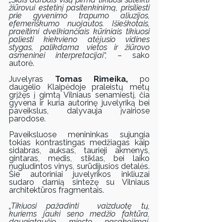
žiūrovui estetinį pasitenkinimą, prisiliesti 
prie gyvenimo trapumo aliuzijos, 
efemeriškumo nuojautos. Išieškotais, 
praeitimi dvelkiančiais kūriniais tikiuosi 
paliesti kiekvieno atėjusio vidines 
stygas, palikdama vietos ir žiūrovo 
asmeninei interpretacijai“,
 – sako 
autorė.
Juvelyras
 Tomas Rimeika,
 po 
daugelio Klaipėdoje praleistų metų 
grįžęs į gimtą Vilniaus senamiestį, čia 
gyvena ir kuria autorinę juvelyriką bei 
paveikslus, dalyvauja įvairiose 
parodose.
Paveiksluose menininkas sujungia 
tokias kontrastingas medžiagas kaip 
sidabras, auksas, taurieji akmenys, 
gintaras, medis, stiklas, bei laiko 
nugludintos vinys, surūdijusios detalės. 
Šie autoriniai juvelyrikos inkliuzai 
sudaro darnią sintezę su Vilniaus 
architektūros fragmentais.
„Tikiuosi pažadinti  vaizduotę tų, 
kuriems jauki seno medžio faktūra, 
daugiataučio miesto pasakojimai, 