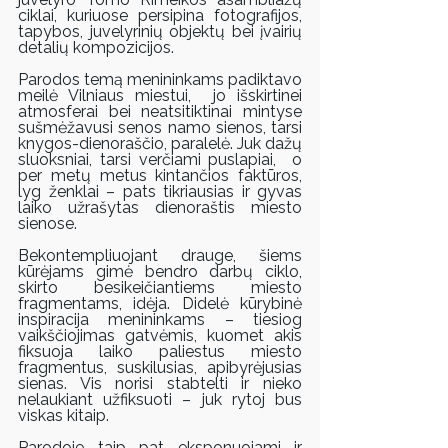
ciklai, kuriuose persipina fotografijos, 
tapybos, juvelyrinių objektų bei įvairių 
detalių kompozicijos. 
Parodos temą menininkams padiktavo 
meilė Vilniaus miestui,  jo išskirtinei 
atmosferai bei neatsitiktinai mintyse 
sušmėžavusi senos namo sienos, tarsi 
knygos-dienoraščio, paralelė. Juk dažų 
sluoksniai, tarsi verčiami puslapiai,  o 
per metų metus kintančios faktūros, 
lyg ženklai – pats tikriausias ir gyvas 
laiko užrašytas dienoraštis miesto 
sienose. 
Bekontempliuojant drauge, šiems 
kūrėjams gimė bendro darbų ciklo, 
skirto besikeičiantiems miesto 
fragmentams, idėja. Didelė kūrybinė 
inspiracija menininkams – tiesiog 
vaikščiojimas gatvėmis, kuomet akis 
fiksuoja laiko paliestus miesto 
fragmentus, suskilusias, apibyrėjusias 
sienas. Vis norisi stabtelti ir nieko 
nelaukiant užfiksuoti – juk rytoj bus 
viskas kitaip.
Parodoje taip pat eksponuojami ir 