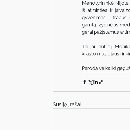
Menotyrininkė Nijolė 
iš atminties ir įsiva
gyvenimas – trapus ir
gamtą, žydinčius medži
gerai pažįstamus arti
Tai jau antroji Monik
krašto muziejaus rinkin
Paroda veiks iki geguž
Susiję įrašai