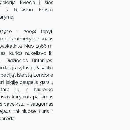
galerija kviečia į šios 
 iš Rokiškio krašto 
darymą.
(1910 – 2009) tapyti 
me dešimtmetyje, sūnaus 
askatinta. Nuo 1966 m. 
s, kurios nukeliavo iki 
, Didžiosios Britanijos, 
ardas įrašytas į „Pasaulio 
ediją“, išleistą Londone 
 įsigiję daugelis garsių 
tarp jų ir Niujorko 
ias kūrybinis palikimas 
os paveikslų – saugomas 
aus rinkiniuose, kuris ir 
parodai.