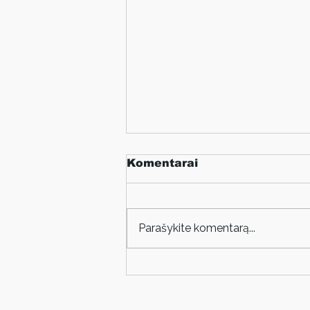
Komentarai
Parašykite komentarą...
Paroda „Menų unija
dailininkų unija“: kūrėjų
sinergija Liublino unijos