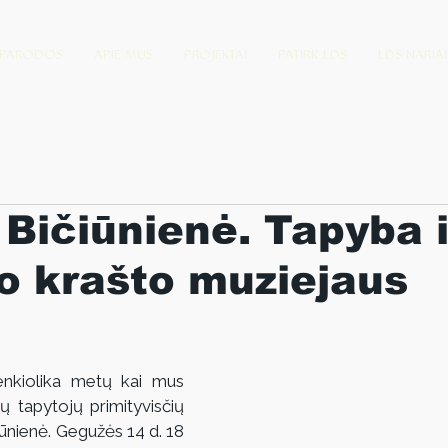
PARODOS
APIE MUS
PROJEKTAI
PATIRK LDS
LDS NARIAI
Bičiūnienė. Tapyba 
o krašto muziejaus
enkiolika metų kai mus 
ų tapytojų primityvisčių 
ūnienė. Gegužės 14 d. 18 