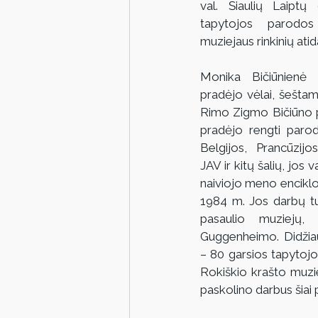
val. Šiaulių Laiptų 
tapytojos parodos
muziejaus rinkinių ati
Monika Bičiūnienė 
pradėjo vėlai, šešta
Rimo Zigmo Bičiūno p
pradėjo rengti paroda
Belgijos, Prancūzijos
JAV ir kitų šalių, jos v
naiviojo meno enciklop
1984 m. Jos darbų turi
pasaulio muziejų, 
Guggenheimo. Didžiaus
– 80 garsios tapytoj
Rokiškio krašto muziej
paskolino darbus šiai 