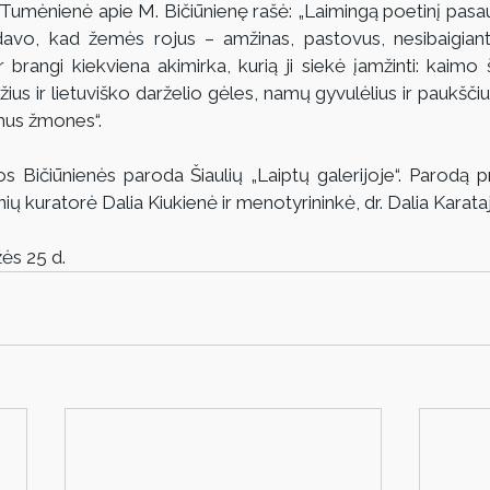
Tumėnienė apie M. Bičiūnienę rašė: „Laimingą poetinį pasaulį
izdavo, kad žemės rojus – amžinas, pastovus, nesibaigian
 brangi kiekviena akimirka, kurią ji siekė įamžinti: kaimo š
us ir lietuviško darželio gėles, namų gyvulėlius ir paukščius,
mus žmones“.
os Bičiūnienės paroda Šiaulių „Laiptų galerijoje“. Parodą pr
ių kuratorė Dalia Kiukienė ir menotyrininkė, dr. Dalia Karataj
ės 25 d.  