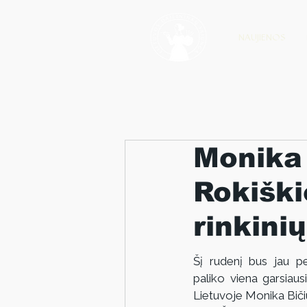
NAUJIENOS
Monika 
Rokiški
rinkinių
Šį rudenį bus jau p
paliko viena garsiausi
Lietuvoje Monika Biči