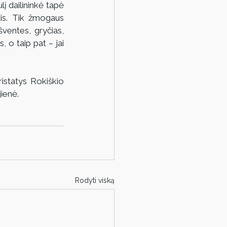
 dailininkė tapė 
tis. Tik žmogaus 
ventes, gryčias, 
 o taip pat – jai 
istatys Rokiškio 
ienė. 
Rodyti viską