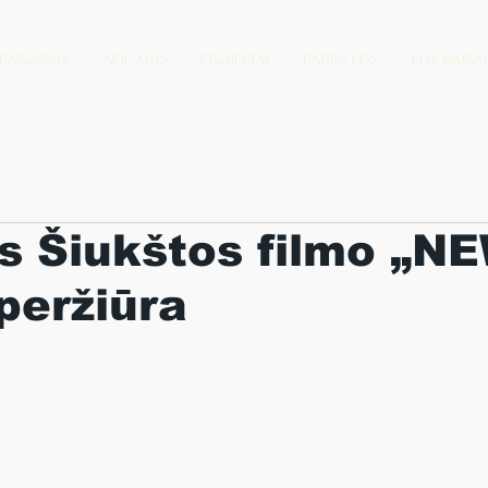
PARODOS
APIE MUS
PROJEKTAI
PATIRK LDS
LDS NARIAI
s Šiukštos filmo „N
peržiūra