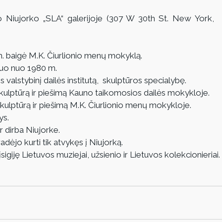
o Niujorko „SLA“ galerijoje (307 W 30th St. New York, 
m. baigė M.K. Čiurlionio menų mokyklą.
uo nuo 1980 m. 
valstybinį dailės institutą,  skulptūros specialybę. 
ulptūrą ir piešimą Kauno taikomosios dailės mokykloje. 
ulptūrą ir piešimą M.K. Čiurlionio menų mokykloje. 
ys.
 dirba Niujorke. 
ėjo kurti tik atvykęs į Niujorką.
sigiję Lietuvos muziejai, užsienio ir Lietuvos kolekcionieriai. 