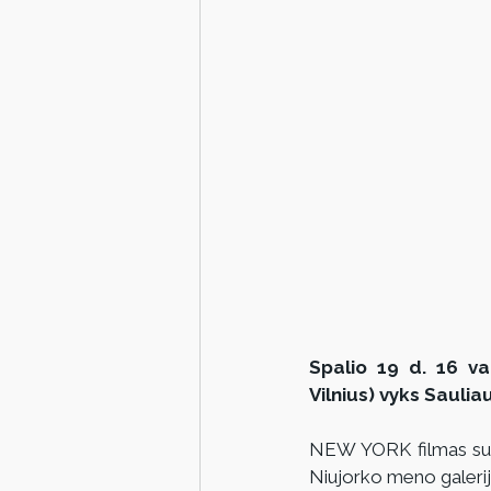
Spalio 19 d. 16 val
Vilnius) vyks Sauli
NEW YORK filmas suside
Niujorko meno galerijų 