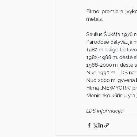
Filmo premjera įvyk
metais. 
Saulius Šiukšta 1976 
Parodose dalyvauja n
1982 m. baigė Lietuvos 
1982-1988 m. dėstė sk
1988-2000 m. dėstė sk
Nuo 1990 m. LDS nar
Nuo 2000 m. gyvena ir
Filmą „NEW YORK“ prad
Menininko kūrinių yra į
LDS informacija