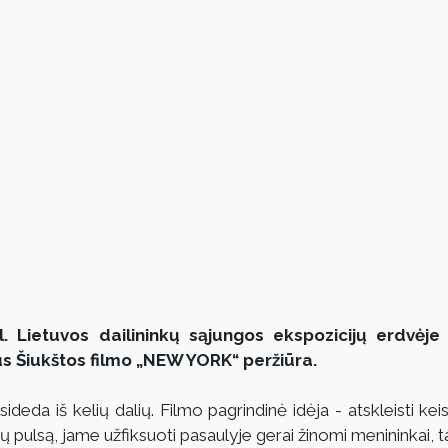
. Lietuvos dailininkų sąjungos ekspozicijų erdvėje (
aus Šiukštos filmo „NEW YORK“ peržiūra.
da iš kelių dalių. Filmo pagrindinė idėja - atskleisti keistą
pulsą, jame užfiksuoti pasaulyje gerai žinomi menininkai, tarp