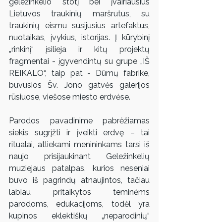
geležinkelio stotį bei įvairiausius 
Lietuvos traukinių maršrutus, su 
traukinių eismu susijusius artefaktus, 
nuotaikas, įvykius, istorijas. Į kūrybinį 
„rinkinį“ įsilieja ir kitų projektų 
fragmentai - įgyvendintų su grupe „IŠ 
REIKALO“, taip pat - Dūmų fabrike, 
buvusios Šv. Jono gatvės galerijos 
rūsiuose, viešose miesto erdvėse.
Parodos pavadinime pabrėžiamas 
siekis sugrįžti ir įveikti erdvę – tai 
ritualai, atliekami menininkams tarsi iš 
naujo prisijaukinant Geležinkelių 
muziejaus patalpas, kurios neseniai 
buvo iš pagrindų atnaujintos, tačiau 
labiau pritaikytos teminėms 
parodoms, edukacijoms, todėl yra 
kupinos eklektiškų „neparodinių“ 