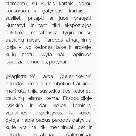
elementų, su kuriais kartais įdomu 
konkuruoti ir galynėtis, kartais – 
susilieti, pritapti ar juos pratęsti. 
Numatyti ir tam tikri ekspozicijos 
pakitimai, metaforiškai lyginami su 
traukinių reisais. Parodos atnaujinimo 
idėja – lyg kelionės laike ir erdvėje, 
kurių metu iškyla nauji aplinkos 
įspūdžiai, emocijos, potyriai.
„Magistralinė“, arba „geležinkelinė“ 
parodos tema bei simbolinė traukinių 
maršrutų linija susitelkia ties kelionės, 
traukinių eismo tema. Ekspozicijoje 
išsiskiria ir dar kelios teminės, 
vizualinės perspektyvos. Kai kurios 
byloja ir apie pačius parodos dalyvius, 
kurie yra ne tik menininkai, bet ir 
parodų kuratoriai, galerininkai, 