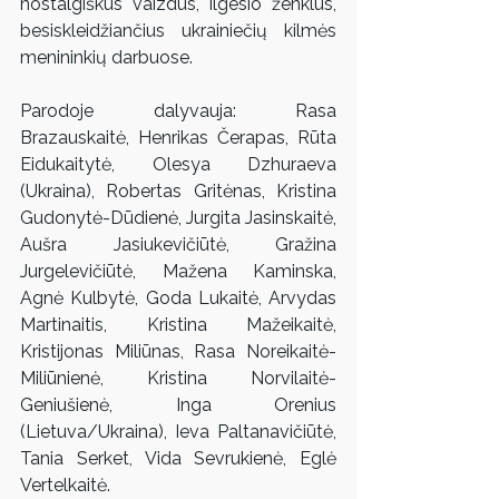
nostalgiškus vaizdus, ilgesio ženklus, 
besiskleidžiančius ukrainiečių kilmės 
menininkių darbuose.
Parodoje dalyvauja: Rasa 
Brazauskaitė, Henrikas Čerapas, Rūta 
Eidukaitytė, Olesya Dzhuraeva 
(Ukraina), Robertas Gritėnas, Kristina 
Gudonytė-Dūdienė, Jurgita Jasinskaitė, 
Aušra Jasiukevičiūtė, Gražina 
Jurgelevičiūtė, Mažena Kaminska, 
Agnė Kulbytė, Goda Lukaitė, Arvydas 
Martinaitis, Kristina Mažeikaitė, 
Kristijonas Miliūnas, Rasa Noreikaitė-
Miliūnienė, Kristina Norvilaitė-
Geniušienė, Inga Orenius 
(Lietuva/Ukraina), Ieva Paltanavičiūtė, 
Tania Serket, Vida Sevrukienė, Eglė 
Vertelkaitė.