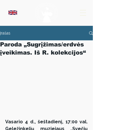
Įrašas
Paroda „Sugrįžimas/erdvės
įveikimas. Iš R. kolekcijos“
Vasario 4 d., šeštadienį, 17:00 val. 
Geležinkelių muziejaus „Svečių 