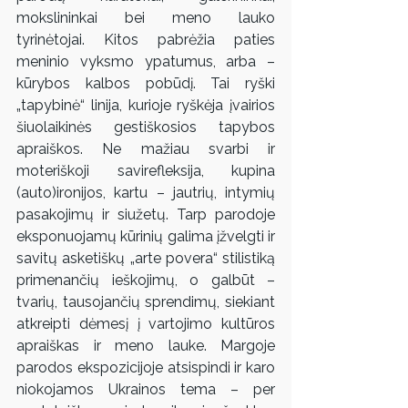
mokslininkai bei meno lauko 
tyrinėtojai. Kitos pabrėžia paties 
meninio vyksmo ypatumus, arba – 
kūrybos kalbos pobūdį. Tai ryški 
„tapybinė“ linija, kurioje ryškėja įvairios 
šiuolaikinės gestiškosios tapybos 
apraiškos. Ne mažiau svarbi ir 
moteriškoji savirefleksija, kupina 
(auto)ironijos, kartu – jautrių, intymių 
pasakojimų ir siužetų. Tarp parodoje 
eksponuojamų kūrinių galima įžvelgti ir 
savitų asketiškų „arte povera“ stilistiką 
primenančių ieškojimų, o galbūt – 
tvarių, tausojančių sprendimų, siekiant 
atkreipti dėmesį į vartojimo kultūros 
apraiškas ir meno lauke. Margoje 
parodos ekspozicijoje atsispindi ir karo 
niokojamos Ukrainos tema – per 