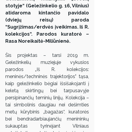
stotyje“ (Geležinkelio g. 16, Vilnius) 
atidaroma kintančio pavidalo 
(dviejų reisų) paroda 
“Sugrįžimas/erdvės įveikimas. Iš R. 
kolekcijos“. Parodos kuratorė – 
Rasa Noreikaitė-Miliūnienė.
Šis projektas – tarsi 2019 m. 
Geležinkelių muziejuje vykusios 
parodos „Iš R. kolekcijos: 
meninės/techninės trajektorijos" tąsa, 
kaip geležinkelio bėgiai išsišakojanti į 
keletą skirtingų bei tarpusavyje 
persipinančių teminių linijų. Kolekcija – 
tai simbolinis daugiau nei dešimties 
metų kūrybinis „bagažas“, kuratorės 
bei bendradarbiaujančių menininkų 
sukauptas tyrinėjant Vilniaus 