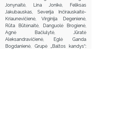
Jonynaitė, Lina Jonikė, Feliksas 
Jakubauskas, Severija Inčirauskaitė-
Kriaunevičienė, Virginija Degenienė, 
Rūta Būtėnaitė, Danguolė Brogienė, 
Agnė Bačiulytė, Jūratė 
Aleksandravičienė, Eglė Ganda 
Bogdanienė, Grupė „Baltos kandys“: 
Austė Jurgelionytė-Varnė, Karolina 
Kunčinaitė, Miglė Lebednykaitė, Rasa 
Leonavičiūtė, Laura Pavilonytė-
Ežerskienė, Julija Vosyliūtė, Lilija 
Valatkienė, Grupė “Synthesis Gang”.
Kuratorė Aistė Kisarauskaitė
Paroda veiks iki lapkričio 26 d.
Parodą organizuoja: Lietuvos 