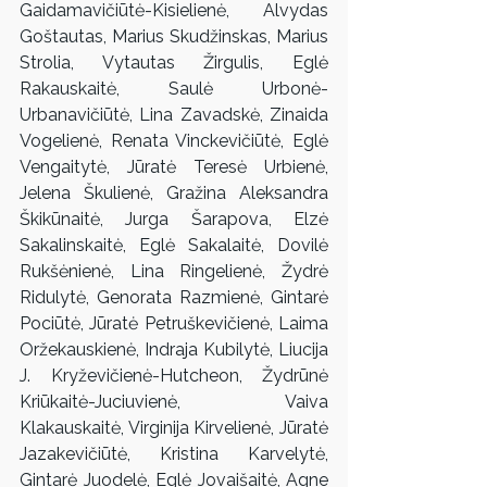
Gaidamavičiūtė-Kisielienė, Alvydas 
Goštautas, Marius Skudžinskas, Marius 
Strolia, Vytautas Žirgulis, Eglė 
Rakauskaitė, Saulė Urbonė-
Urbanavičiūtė, Lina Zavadskė, Zinaida 
Vogelienė, Renata Vinckevičiūtė, Eglė 
Vengaitytė, Jūratė Teresė Urbienė, 
Jelena Škulienė, Gražina Aleksandra 
Škikūnaitė, Jurga Šarapova, Elzė 
Sakalinskaitė, Eglė Sakalaitė, Dovilė 
Rukšėnienė, Lina Ringelienė, Žydrė 
Ridulytė, Genorata Razmienė, Gintarė 
Pociūtė, Jūratė Petruškevičienė, Laima 
Oržekauskienė, Indraja Kubilytė, Liucija 
J. Kryževičienė-Hutcheon, Žydrūnė 
Kriūkaitė-Juciuvienė, Vaiva 
Klakauskaitė, Virginija Kirvelienė, Jūratė 
Jazakevičiūtė, Kristina Karvelytė, 
Gintarė Juodelė, Eglė Jovaišaitė, Agne 