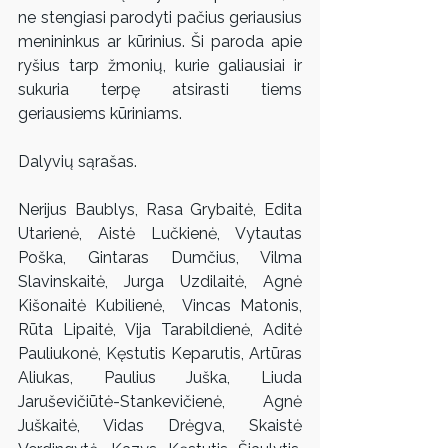
ne stengiasi parodyti pačius geriausius 
menininkus ar kūrinius. Ši paroda apie 
ryšius tarp žmonių, kurie galiausiai ir 
sukuria terpę atsirasti tiems 
geriausiems kūriniams. 
Dalyvių sąrašas.
Nerijus Baublys, Rasa Grybaitė, Edita 
Utarienė, Aistė Lučkienė, Vytautas 
Poška, Gintaras Dumčius, Vilma 
Slavinskaitė, Jurga Uzdilaitė, Agnė 
Kišonaitė Kubilienė,  Vincas Matonis, 
Rūta Lipaitė, Vija Tarabildienė, Aditė 
Pauliukonė, Kęstutis Keparutis, Artūras 
Aliukas, Paulius Juška, Liuda   
Jaruševičiūtė-Stankevičienė, Agnė 
Juškaitė, Vidas Drėgva, Skaistė 