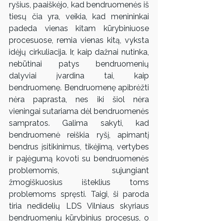
ryšius, paaiškėjo, kad bendruomenės iš 
tiesų čia yra, veikia, kad menininkai 
padeda vienas kitam kūrybiniuose 
procesuose, remia vienas kitą, vyksta 
idėjų cirkuliacija. Ir, kaip dažnai nutinka, 
nebūtinai patys bendruomenių 
dalyviai įvardina tai, kaip 
bendruomenę. Bendruomenę apibrėžti 
nėra paprasta, nes iki šiol nėra 
vieningai sutariama dėl bendruomenės 
sampratos. Galima sakyti, kad 
bendruomenė reiškia ryšį, apimantį 
bendrus įsitikinimus, tikėjimą, vertybes 
ir pajėgumą kovoti su bendruomenės 
problemomis, sujungiant 
žmogiškuosius išteklius toms 
problemoms spręsti. Taigi, ši paroda 
tiria nedidelių LDS Vilniaus skyriaus 
bendruomenių kūrybinius procesus, o 