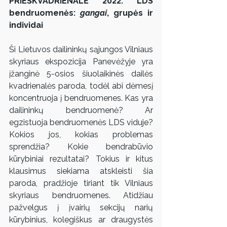
PRIEŠKVADRIENALĖ 2022. LDS 
bendruomenės: 
gangai
, grupės ir 
individai
Ši Lietuvos dailininkų sąjungos Vilniaus 
skyriaus ekspozicija Panevėžyje yra 
įžanginė 5-osios šiuolaikinės dailės 
kvadrienalės paroda, todėl abi dėmesį 
koncentruoja į bendruomenes. Kas yra 
dailininkų bendruomenė? Ar 
egzistuoja bendruomenės LDS viduje? 
Kokios jos, kokias problemas 
sprendžia? Kokie bendrabūvio 
kūrybiniai rezultatai? Tokius ir kitus 
klausimus siekiama atskleisti šia 
paroda, pradžioje tiriant tik Vilniaus 
skyriaus bendruomenes. Atidžiau 
pažvelgus į įvairių sekcijų narių 
kūrybinius, kolegiškus ar draugystės 