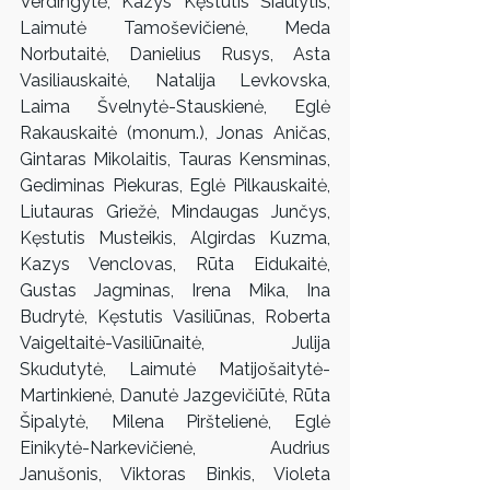
Verdingytė, Kazys Kęstutis Šiaulytis, 
Laimutė Tamoševičienė, Meda 
Norbutaitė, Danielius Rusys, Asta 
Vasiliauskaitė, Natalija Levkovska, 
Laima Švelnytė-Stauskienė, Eglė 
Rakauskaitė (monum.), Jonas Aničas, 
Gintaras Mikolaitis, Tauras Kensminas, 
Gediminas Piekuras, Eglė Pilkauskaitė, 
Liutauras Griežė, Mindaugas Junčys, 
Kęstutis Musteikis, Algirdas Kuzma, 
Kazys Venclovas, Rūta Eidukaitė, 
Gustas Jagminas, Irena Mika, Ina 
Budrytė, Kęstutis Vasiliūnas, Roberta 
Vaigeltaitė-Vasiliūnaitė, Julija 
Skudutytė, Laimutė Matijošaitytė-
Martinkienė, Danutė Jazgevičiūtė, Rūta 
Šipalytė, Milena Pirštelienė, Eglė 
Einikytė-Narkevičienė, Audrius 
Janušonis, Viktoras Binkis, Violeta 