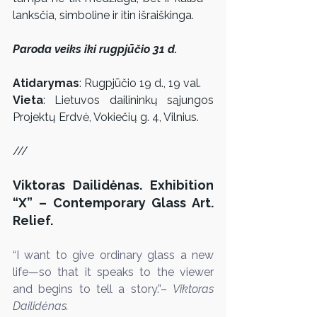
lanksčia, simboline ir itin išraiškinga.
Paroda veiks iki rugpjūčio 31 d.
Atidarymas
: Rugpjūčio 19 d., 19 val.
Vieta
: Lietuvos dailininkų sąjungos 
Projektų Erdvė, Vokiečių g. 4, Vilnius.
///
Viktoras Dailidėnas. Exhibition 
“X” – Contemporary Glass Art. 
Relief.
“I want to give ordinary glass a new 
life—so that it speaks to the viewer 
and begins to tell a story.”– 
Viktoras 
Dailidėnas.