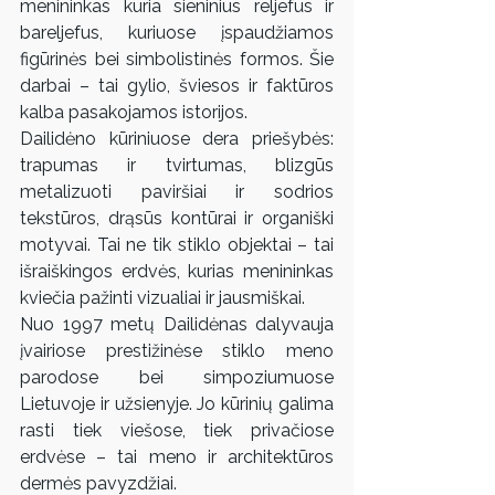
menininkas kuria sieninius reljefus ir 
bareljefus, kuriuose įspaudžiamos 
figūrinės bei simbolistinės formos. Šie 
darbai – tai gylio, šviesos ir faktūros 
kalba pasakojamos istorijos.
Dailidėno kūriniuose dera priešybės: 
trapumas ir tvirtumas, blizgūs 
metalizuoti paviršiai ir sodrios 
tekstūros, drąsūs kontūrai ir organiški 
motyvai. Tai ne tik stiklo objektai – tai 
išraiškingos erdvės, kurias menininkas 
kviečia pažinti vizualiai ir jausmiškai.
Nuo 1997 metų Dailidėnas dalyvauja 
įvairiose prestižinėse stiklo meno 
parodose bei simpoziumuose 
Lietuvoje ir užsienyje. Jo kūrinių galima 
rasti tiek viešose, tiek privačiose 
erdvėse – tai meno ir architektūros 
dermės pavyzdžiai.