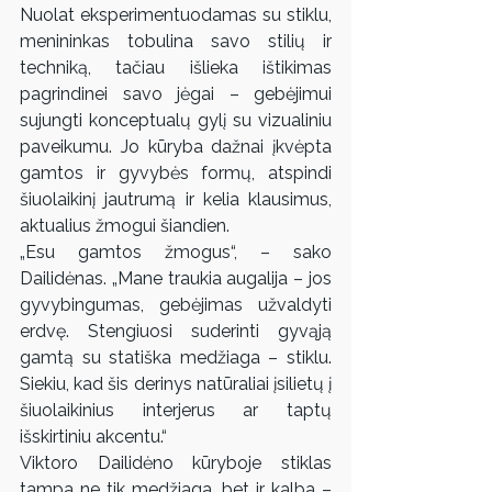
Nuolat eksperimentuodamas su stiklu, 
menininkas tobulina savo stilių ir 
techniką, tačiau išlieka ištikimas 
pagrindinei savo jėgai – gebėjimui 
sujungti konceptualų gylį su vizualiniu 
paveikumu. Jo kūryba dažnai įkvėpta 
gamtos ir gyvybės formų, atspindi 
šiuolaikinį jautrumą ir kelia klausimus, 
aktualius žmogui šiandien.
„Esu gamtos žmogus“, – sako 
Dailidėnas. „Mane traukia augalija – jos 
gyvybingumas, gebėjimas užvaldyti 
erdvę. Stengiuosi suderinti gyvąją 
gamtą su statiška medžiaga – stiklu. 
Siekiu, kad šis derinys natūraliai įsilietų į 
šiuolaikinius interjerus ar taptų 
išskirtiniu akcentu.“
Viktoro Dailidėno kūryboje stiklas 
tampa ne tik medžiaga, bet ir kalba – 