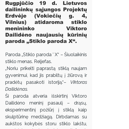
Rugpjūčio 19 d. Lietuvos 
dailininkų sąjungos Projektų 
Erdvėje (Vokiečių g. 4, 
Vilnius) atidaroma stiklo 
menininko 
Viktoro 
Dailidėno
 naujausių kūrinių 
paroda „Stiklo paroda X“.
Paroda „Stiklo paroda ’ X“ – Šiuolaikinis 
stiklo menas. Reljefas.
„Noriu prikelti paprastą stiklą naujam 
gyvenimui, kad jis prabiltų į žiūrovą ir 
pradėtų pasakoti istoriją.“– 
Viktoras 
Dailidėnas.
Ši paroda atveria išskirtinį Viktoro 
Dailidėno meninį pasaulį – drąsų, 
eksperimentinį požiūrį į stiklą kaip 
skulptūrinę medžiagą. Dirbdamas su 
aukštos kokybės storu stiklo lakštu, 