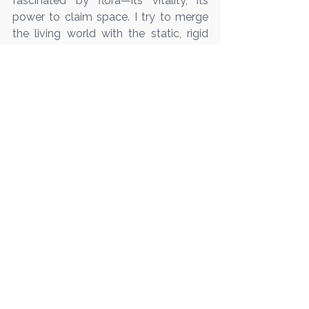
fascinated by flora—its vitality, its 
power to claim space. I try to merge 
the living world with the static, rigid 
material of glass. My goal is to bring 
these two elements together in a way 
that complements modern interiors, 
creative studios, or serves as a 
distinctive decorative statement.”
Together with his wife, fashion 
designer Laura Dailidėnienė, he co-
founded the brand LAURA DAILI. 
Under this brand, the couple 
showcases their collaborative creative 
work—including glass art, fashion, and 
design—at international exhibitions 
and fashion weeks.
In Dailidėnas’ vision, glass is more than 
a medium—it's a language: flexible, 
symbolic, and deeply expressive.