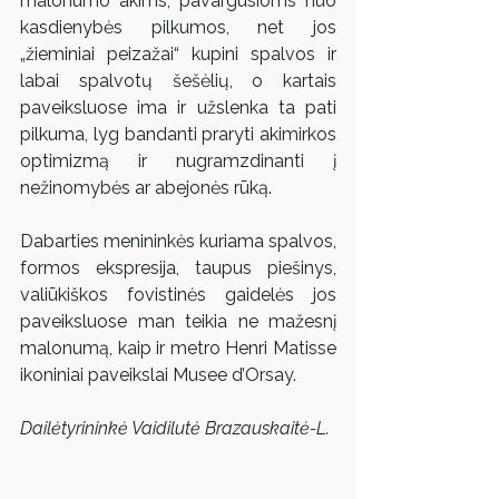
malonumo akims, pavargusioms nuo 
kasdienybės pilkumos, net jos 
„žieminiai peizažai“ kupini spalvos ir 
labai spalvotų šešėlių, o kartais 
paveiksluose ima ir užslenka ta pati 
pilkuma, lyg bandanti praryti akimirkos 
optimizmą ir nugramzdinanti į 
nežinomybės ar abejonės rūką.
Dabarties menininkės kuriama spalvos, 
formos ekspresija, taupus piešinys, 
valiūkiškos fovistinės gaidelės jos 
paveiksluose man teikia ne mažesnį 
malonumą, kaip ir metro Henri Matisse 
ikoniniai paveikslai Musee d’Orsay.
Dailėtyrininkė Vaidilutė Brazauskaitė-L.