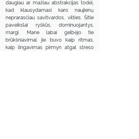
daugiau ar mažiau abstrakcijas todėl, 
kad klausydamasi karo naujienų 
neprarasčiau savitvardos, vilties. Šitie 
paveikslai ryškūs, dominuojantys, 
margi. Mane labai gelbėjo tie 
brūkšniavimai, jie buvo kaip ritmas, 
kaip lingavimas pirmyn atgal streso 
būsenoje.
Pavadinimas „Dabartės“ į galvą atėjo 
kažkada pusbalsiu sumurmėjus šitą 
nuo vaikystės Druskininkuose 
(kuriuose gimiau ir iki studijų gyvenau) 
dažnai girdimą žodį. Seneliai vis 
kartodavo, girdėjau, mėgo ir Sigitas 
Geda; iš nekonkretaus laiko jis gali 
sugrąžinti į esamąjį, į dabartinį, į 
tikslesnį tašką. Nuo momento, kai 
garsiai sau pasakau „dabartės“, galiu 