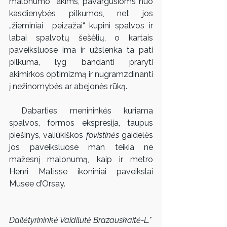
malonumo  akims, pavargusioms nuo 
kasdienybės pilkumos, net jos 
„žieminiai  peizažai“ kupini spalvos ir 
labai spalvotų šešėlių, o kartais  
paveiksluose ima ir užslenka ta pati 
pilkuma, lyg bandanti praryti  
akimirkos optimizmą ir nugramzdinanti 
į nežinomybės ar abejonės rūką.
 Dabarties menininkės kuriama 
spalvos, formos ekspresija, taupus 
piešinys, valiūkiškos 
fovistinės
 gaidelės 
jos paveiksluose man teikia ne 
mažesnį malonumą, kaip ir metro 
Henri Matisse ikoniniai paveikslai 
Musee d’Orsay.
Dailėtyrininkė Vaidilutė Brazauskaitė-L."