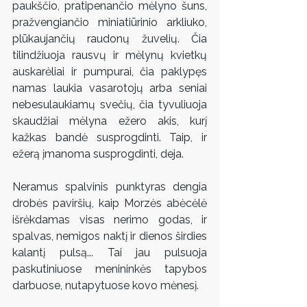
paukščio, pratipenančio mėlyno šuns, 
pražvengiančio miniatiūrinio arkliuko, 
plūkaujančių raudonų žuvelių. Čia 
tilindžiuoja rausvų ir mėlynų kvietkų 
auskarėliai ir pumpurai, čia paklypęs 
namas laukia vasarotojų arba seniai 
nebesulaukiamų svečių, čia tyvuliuoja 
skaudžiai mėlyna ežero akis, kurį 
kažkas bandė susprogdinti. Taip, ir 
ežerą įmanoma susprogdinti, deja.
Neramus spalvinis punktyras dengia 
drobės paviršių, kaip Morzės abėcėlė 
išrėkdamas visas nerimo godas, ir 
spalvas, nemigos naktį ir dienos širdies 
kalantį pulsą... Tai jau pulsuoja 
paskutiniuose menininkės tapybos 
darbuose, nutapytuose kovo mėnesį.