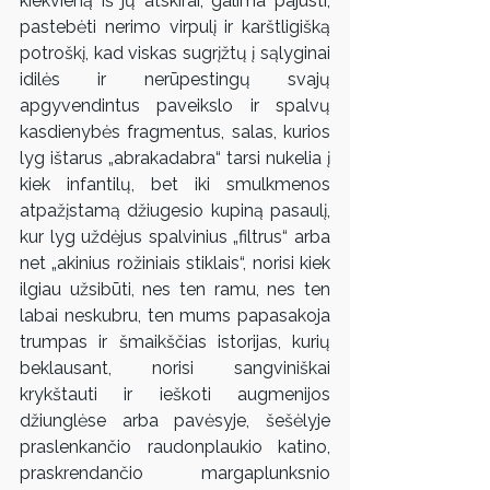
kiekvieną iš jų atskirai, galima pajusti, 
pastebėti nerimo virpulį ir karštligišką 
potroškį, kad viskas sugrįžtų į sąlyginai 
idilės ir nerūpestingų svajų 
apgyvendintus paveikslo ir spalvų 
kasdienybės fragmentus, salas, kurios 
lyg ištarus „abrakadabra“ tarsi nukelia į 
kiek infantilų, bet iki smulkmenos 
atpažįstamą džiugesio kupiną pasaulį, 
kur lyg uždėjus spalvinius „filtrus“ arba 
net „akinius rožiniais stiklais“, norisi kiek 
ilgiau užsibūti, nes ten ramu, nes ten 
labai neskubru, ten mums papasakoja 
trumpas ir šmaikščias istorijas, kurių 
beklausant, norisi sangviniškai 
krykštauti ir ieškoti augmenijos 
džiunglėse arba pavėsyje, šešėlyje 
praslenkančio raudonplaukio katino, 
praskrendančio margaplunksnio 