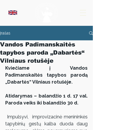
Įrašas
Vandos Padimanskaitės
tapybos paroda „Dabartės“
Vilniaus rotušėje
Kviečiame į Vandos 
Padimanskaitės tapybos parodą 
„Dabartės“ Vilniaus rotušėje. 
Atidarymas – balandžio 1 d. 17 val. 
Paroda veiks iki balandžio 30 d.
Impulsyvi,  improvizacinė menininkės 
tapybinių gestų kalba duoda daug 