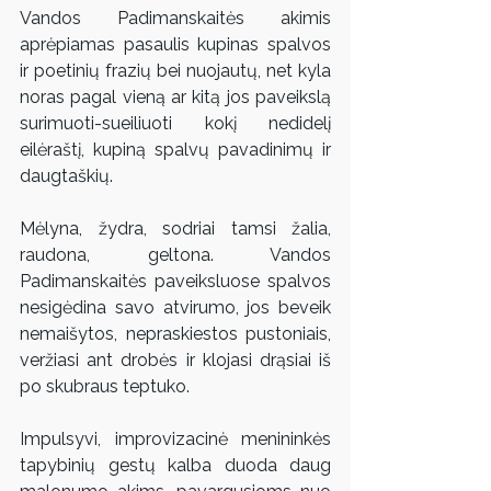
Vandos Padimanskaitės akimis 
aprėpiamas pasaulis kupinas spalvos 
ir poetinių frazių bei nuojautų, net kyla 
noras pagal vieną ar kitą jos paveikslą 
surimuoti-sueiliuoti kokį nedidelį 
eilėraštį, kupiną spalvų pavadinimų ir 
daugtaškių.
Mėlyna, žydra, sodriai tamsi žalia, 
raudona, geltona. Vandos 
Padimanskaitės paveiksluose spalvos 
nesigėdina savo atvirumo, jos beveik 
nemaišytos, nepraskiestos pustoniais, 
veržiasi ant drobės ir klojasi drąsiai iš 
po skubraus teptuko.
Impulsyvi, improvizacinė menininkės 
tapybinių gestų kalba duoda daug 