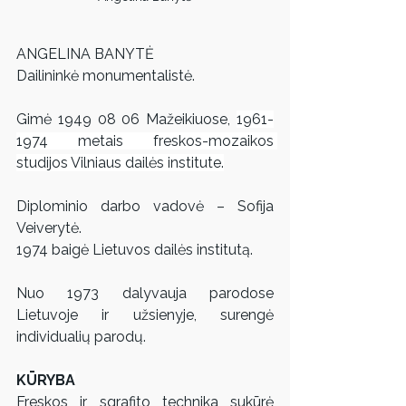
ANGELINA BANYTĖ 
Dailininkė monumentalistė.
Gimė 1949 08 06 Mažeikiuose, 
1961-
1974 metais freskos-mozaikos 
studijos Vilniaus dailės institute.
Diplominio darbo vadovė – Sofija 
Veiverytė.
1974 baigė Lietuvos dailės institutą. 
Nuo 1973 dalyvauja parodose 
Lietuvoje ir užsienyje, surengė 
individualių parodų.
KŪRYBA
Freskos ir sgrafito technika sukūrė 