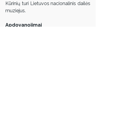
Kūrinių turi Lietuvos nacionalinis dailės 
muziejus.
Apdovanojimai
LSSR valstybinė premija (su N. 
Daškova ir S. Veiveryte, 1981).
Informacija parengta vykdant Lietuvos 
kultūros tarybos finansuotą projektą 
"Monumentaliosios dailės kūrinių 
duomenų bazės kaupimas ir sklaida".
Rodyti viską
Susiję įrašai