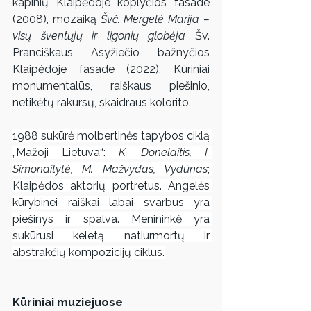
kapinių Klaipėdoje koplyčios fasade 
(2008), mozaiką 
Švč. Mergelė Marija – 
visų šventųjų ir ligonių globėja
 Šv. 
Pranciškaus Asyžiečio bažnyčios 
Klaipėdoje fasade (2022). Kūriniai 
monumentalūs, raiškaus piešinio, 
netikėtų rakursų, skaidraus kolorito. 
1988 sukūrė molbertinės tapybos ciklą 
„Mažoji Lietuva“: 
K. Donelaitis, I. 
Simonaitytė, M. Mažvydas, Vydūnas
; 
Klaipėdos aktorių portretus. Angelės 
kūrybinei raiškai labai svarbus yra 
piešinys ir spalva. Menininkė yra 
sukūrusi keletą natiurmortų ir 
abstrakčių kompozicijų ciklus.
Kūriniai muziejuose