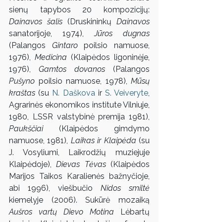
sienų tapybos 20 kompozicijų: 
Dainavos šalis
 (Druskininkų 
Dainavos
sanatorijoje, 1974), 
Jūros dugnas
(Palangos 
Gintaro
 poilsio namuose, 
1976), 
Medicina
 (Klaipėdos ligoninėje, 
1976), 
Gamtos dovanos
 (Palangos 
Pušyno
 poilsio namuose, 1978), 
Mūsų 
kraštas
 (su 
N. Daškova
 ir 
S. Veiveryte
, 
Agrarinės ekonomikos institute Vilniuje, 
1980, LSSR valstybinė premija 1981), 
Paukščiai
 (Klaipėdos gimdymo 
namuose, 1981), 
Laikas ir Klaipėda
 (su 
J. Vosyliumi, Laikrodžių muziejuje 
Klaipėdoje), 
Dievas Tėvas
 (Klaipėdos 
Marijos Taikos Karalienės bažnyčioje, 
abi 1996), viešbučio 
Nidos smiltė
kiemelyje (2006). Sukūrė mozaiką 
Aušros vartų Dievo Motina
 Lėbartų 