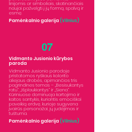
linijomis ar simboliais, skatinančiais
naujai pažvelgti į jų formą, spalvą ir
esmę.
Pamėnkalnio galerija
(Vilnius)
07
Vidmanto Jusionio kūrybos
paroda
Vidmanto Jusionio parodoje
pristatomos ryškaus kolorito
aliejaus drobės, apimančios tris
pagrindines temas – „Besisukantys
ratu“, „Išplaukiantys“ ir „Siena“.
Kūriniuose dominuoja kartojimo ir
kaitos santykis, kuriantis emociškai
paveikią erdvę, kurioje sugyvena
įvairūs personažai, jų judėjimas ir
tuštuma.
Pamėnkalnio galerija
(Vilnius)