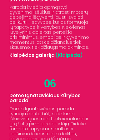
Paroda kviečia apmąstyti
gyvenimo iššūkius ir atrasti moterų
gebėjimą išgyventi, jausti, svajoti
bei kurti – savybes, kurios formuoja
jų tapatybę ir vertybes. Kiekvienas
juvelyrinis objektas perteikia
prisiminimus, emocijas ir gyvenimo
momentus, atskleidžiančius tiek
skausmo, tiek džiaugsmo akimirkas.
Klaipėdos galerija
(Klaipėda)
06
Domo Ignatavičiaus kūrybos
paroda
Domo Ignatavičiaus paroda
tyrinėja daiktų būtį, siekdama
išlaisvinti juos nuo funkcionalumo ir
grąžinti į pirmapradę idėją. Didelio
formato tapyba ir smulkesni
piešiniai dekonstruoja daiktus,
paversdami juos dėmėmis,