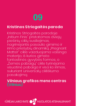
09
Kristinos Striogaitės paroda
Kristinos Striogaitės parodoje
„Initium Finis“ pristatomas dviejų
piešinių ciklų susiliejimas,
nagrinėjantis pasaulio gimimo ir
irimo priešybių dinamiką. „Pregnant
Matter“ cikle vaizduojama vaisinga
materija, iš kurios gimsta
fantastinės gyvybės formos, o
„Žemės pabaigų“ cikle tyrinėjama
visuotinė pabaiga ir visa ko irimas,
sukuriant universalų cikliškumo
pasakojimą.
Vilniaus grafikos meno centras
(Vilnius)