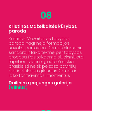
08
Kristinos Mažeikaitės kūrybos
paroda
Kristinos Mažeikaitės tapybos
paroda nagrinėja formacijos
sąvoką, perteikiant žemės sluoksnių
sandarą ir laiko tėkmę per tapybos
procesą. Pasitelkdama sluoksniuotą
tapybos techniką, autorė siekia
praskleisti ne tik peizažo paviršių,
bet ir atskleisti gilesnius žemės ir
laiko formavimosi momentus.
Dailininkų sąjungos galerija
(Vilnius)
09
Povilo Ričardo Vaitiekūno