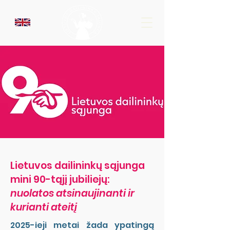
Lietuvos dailininkų sąjunga
mini 90-tąjį jubiliejų:
nuolatos atsinaujinanti ir
kurianti ateitį
2025-ieji metai žada ypatingą