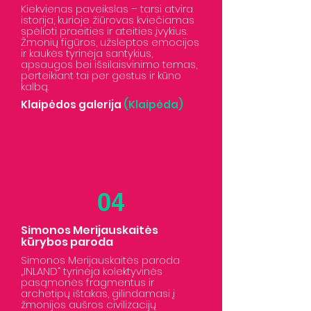
Kiekvienas paveikslas – tarsi atvira
istorija, kurioje žiūrovas kviečiamas
spėlioti praeities ir ateities įvykius.
Žmonių figūros, užslėptos emocijos
ir kaukės tyrinėja santykius,
apsaugos bei išsilaisvinimo temas,
perteikiant tai per gestus ir kūno
kalbą.
Klaipėdos galerija
(Klaipėda)
04
Simonos Merijauskaitės
kūrybos paroda
Simonos Merijauskaitės paroda
„INLAND“ tyrinėja kolektyvinės
pasąmonės fragmentus ir
archetipų ištakas, gilindamasi į
žmonijos aušros civilizacijų