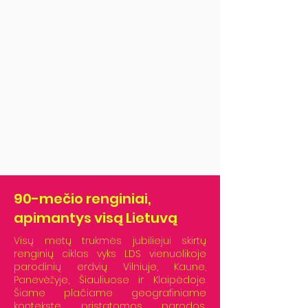
90-mečio renginiai,
apimantys visą Lietuvą
Visų metų trukmės jubiliejui skirtų
renginių ciklas vyks LDS vienuolikoje
parodinių erdvių Vilniuje, Kaune,
Panevėžyje, Šiauliuose ir Klaipėdoje.
Šiame plačiame geografiniame
kontekste pristatomos parodos,