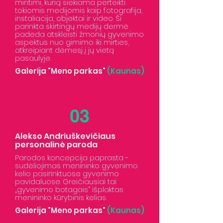
mintimi, kurią siekiama perteikti
tokiomis medijomis kaip fotografija,
instaliacija, objektai ir video. Ši
parinkta skirtingų medijų dermė
padeda atskleisti žmonių gyvenimo
aspektus nuo gimimo iki mirties,
atkreipiant dėmesį į jų vietą
pasaulyje.
Galerija "Meno parkas"
(Kaunas)
03
Alekso Andriuškevičiaus
personalinė paroda
Parodos koncepcija paprasta -
sudėliojimas menininko gyvenimo
kelio pasirinktuose gyvenimo
pavidaluose. Greičiausiai tai
„gyvenimo botagais“ išplaktas
menininko kūrybinis kelias.
Galerija "Meno parkas"
(Kaunas)