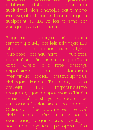
dirbtuvės, diskusijos ir menininkų
susitikimai kvies lankytojus patirti meno
įvairovę, atrasti naujus talentus ir giliau
susipažinti su LDS veiklos reikšme per
visus jos gyvavimo metus.
Programa, sudaryta iš penkių
tematinių pjūvių, atskleis skirtingas LDS
istorijos ir dabarties perspektyvas.
"Nuolatos atsinaujinanti - nuolatos
auganti" supažindins su jaunąja kūrėjų
karta, "Kūrėjai laiko rate" pristatys
pripažinimo jau sulaukusius
menininkus, tačiau atstovaujančius
skirtingas kartas. "Be sienų" skirta
atskleisti LDS tarptautiškumo
programą ir jos perspektyvas, o "Minčių
žemėlapiai" pristatys konceptualias,
kuratorines šiuolaikinio meno parodas.
Galiausiai "Bendruomenės erdvė"
skirta sutelkti dėmesį į vieną iš
svarbiausių organizacijos veiklų –
socialinės krypties plėtojimą. Čia