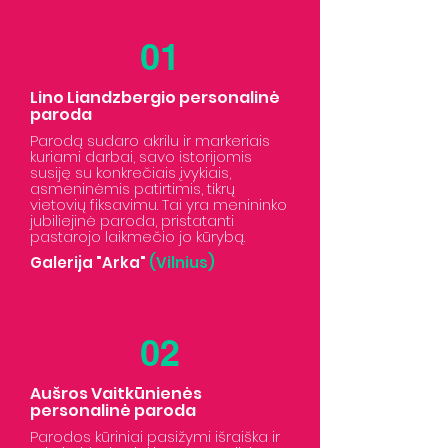
01
Lino Liandzbergio personalinė
paroda
Parodą sudaro akrilu ir markeriais
kuriami darbai, savo istorijomis
susiję su konkrečiais įvykiais,
asmeninėmis patirtimis, tikrų
vietovių fiksavimu. Tai yra menininko
jubiliejinė paroda, pristatanti
pastarojo laikmečio jo kūrybą.
Galerija "Arka
"
(Vilnius
)
02
Aušros Vaitkūnienės
personalinė paroda
Parodos kūriniai pasižymi išraiška ir