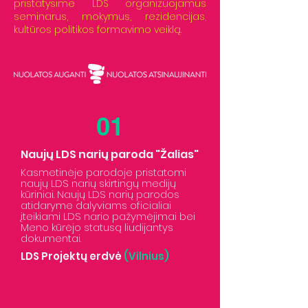
pristatysime LDS organizuojamus
seminarus, mokymus, rezidencijas,
kultūros politikos formavimo veiklą.
01
Naujų LDS narių paroda "Žalias"
Kasmetinėje parodoje pristatomi
naujų LDS narių skirtingų medijų
kūriniai. Naujų LDS narių parodos
atidaryme dalyviams oficialiai
įteikiami LDS nario pažymėjimai bei
Meno kūrėjo statusą liudijantys
dokumentai.
LDS Projektų erdvė
(Vilnius)