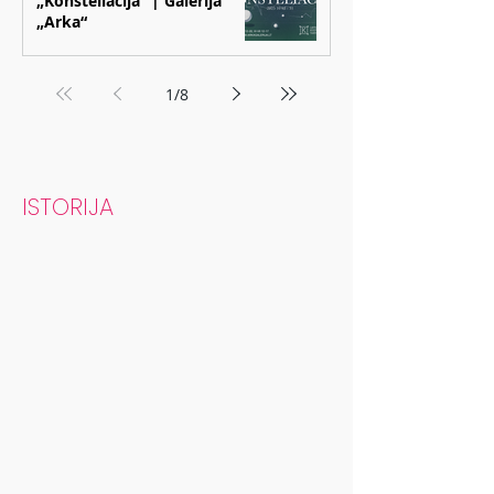
„Konsteliacija“ | Galerija
„Arka“
1
/
8
ISTORIJA