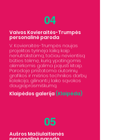
04
Vaivos Kovieraitės-Trumpės
personalinė paroda
V. Kovieraitės-Trumpės naujas
projektas tyrinėja laiką kaip
nenutrūkstamą, tačiau nevientisą
būties tėkmę, kurią ypatingomis
akimirkomis galima pajusti kitaip.
Parodoje pristatoma autorinių
grafikos ir mišrios technikos darbų
kolekcija, gilinanti į laiko sąvokos
daugiaprasmiškumą.
Klaipėdos galerija
(Klaipėda)
05
Aušros Mačiulaitienės
personalinė paroda