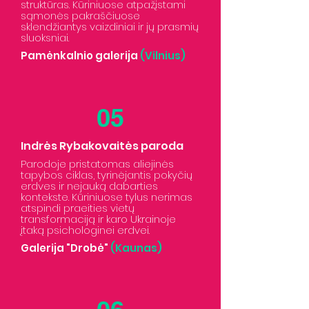
struktūras. Kūriniuose atpažįstami
sąmonės pakraščiuose
sklendžiantys vaizdiniai ir jų prasmių
sluoksniai.
Pamėnkalnio galerija
(Vilnius)
05
Indrės Rybakovaitės paroda
Parodoje pristatomas aliejinės
tapybos ciklas, tyrinėjantis pokyčių
erdves ir nejauką dabarties
kontekste. Kūriniuose tylus nerimas
atspindi praeities vietų
transformaciją ir karo Ukrainoje
įtaką psichologinei erdvei.
Galerija "Drobė"
(Kaunas)