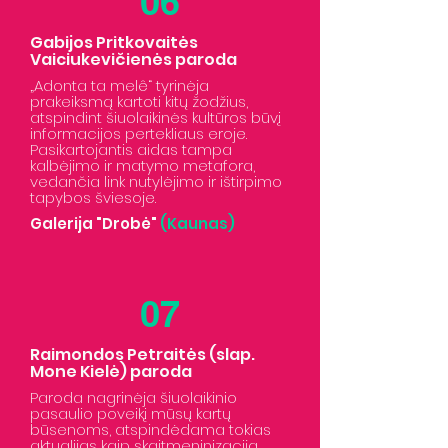
06
Gabijos Pritkovaitės
Vaiciukevičienės paroda
„Adonta ta melê“ tyrinėja
prakeiksmą kartoti kitų žodžius,
atspindint šiuolaikinės kultūros būvį
informacijos pertekliaus eroje.
Pasikartojantis aidas tampa
kalbėjimo ir matymo metafora,
vedančia link nutylėjimo ir ištirpimo
tapybos šviesoje.
Galerija "Drobė"
(Kaunas)
07
Raimondos Petraitės (slap.
Mone Kielė) paroda
Paroda nagrinėja šiuolaikinio
pasaulio poveikį mūsų kartų
būsenoms, atspindėdama tokias
aktualijas kaip skaitmeninizacija,