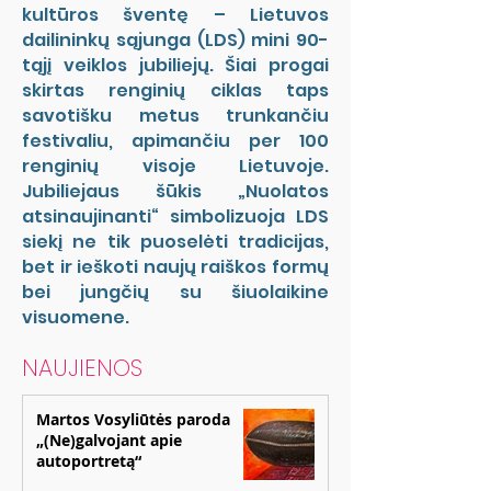
kultūros šventę – Lietuvos
dailininkų sąjunga (LDS) mini 90-
tąjį veiklos jubiliejų. Šiai progai
skirtas renginių ciklas taps
savotišku metus trunkančiu
festivaliu, apimančiu per 100
renginių visoje Lietuvoje.
Jubiliejaus šūkis „Nuolatos
atsinaujinanti“ simbolizuoja LDS
siekį ne tik puoselėti tradicijas,
bet ir ieškoti naujų raiškos formų
bei jungčių su šiuolaikine
visuomene.
NAUJIENOS
Martos Vosyliūtės paroda
„(Ne)galvojant apie
autoportretą“