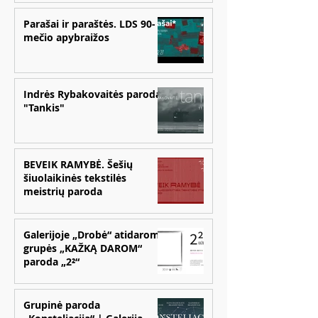
Parašai ir paraštės. LDS 90-
mečio apybraižos
Indrės Rybakovaitės paroda
"Tankis"
BEVEIK RAMYBĖ. Šešių
šiuolaikinės tekstilės
meistrių paroda
Galerijoje „Drobė“ atidaroma
grupės „KAŽKĄ DAROM“
paroda „2²“
Grupinė paroda