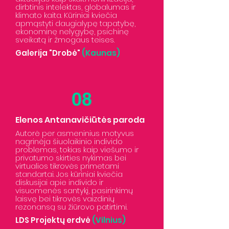
dirbtinis intelektas, globalumas ir
klimato kaita. Kūriniai kviečia
apmąstyti daugialypę tapatybę,
ekonominę nelygybę, psichinę
sveikatą ir žmogaus teises.
Galerija "Drobė"
(Kaunas)
08
Elenos Antanavičiūtės paroda
Autorė per asmeninius motyvus
nagrinėja šiuolaikinio individo
problemas, tokias kaip viešumo ir
privatumo skirties nykimas bei
virtualios tikrovės primetami
standartai. Jos kūriniai kviečia
diskusijai apie individo ir
visuomenės santykį, pasirinkimų
laisvę bei tikrovės vaizdinių
rezonansą su žiūrovo patirtimi.
LDS Projektų erdvė
(Vilnius)