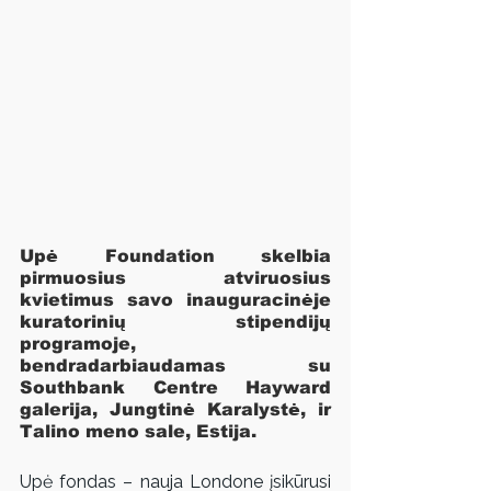
Upė Foundation skelbia 
pirmuosius atviruosius 
kvietimus savo inauguracinėje 
kuratorinių stipendijų 
programoje, 
bendradarbiaudamas su 
Southbank Centre Hayward 
galerija, Jungtinė Karalystė, ir 
Talino meno sale, Estija.
Upė fondas – nauja Londone įsikūrusi 