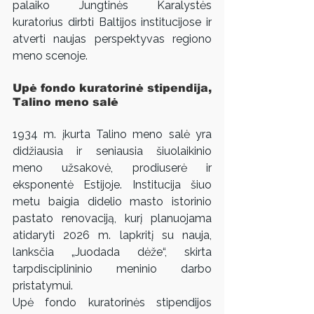
palaiko Jungtinės Karalystės 
kuratorius dirbti Baltijos institucijose ir 
atverti naujas perspektyvas regiono 
meno scenoje.
Upė fondo kuratorinė stipendija, 
Talino meno salė
1934 m. įkurta Talino meno salė yra 
didžiausia ir seniausia šiuolaikinio 
meno užsakovė, prodiuserė ir 
eksponentė Estijoje. Institucija šiuo 
metu baigia didelio masto istorinio 
pastato renovaciją, kurį planuojama 
atidaryti 2026 m. lapkritį su nauja, 
lanksčia „Juodada dėže“, skirta 
tarpdisciplininio meninio darbo 
pristatymui.
Upė fondo kuratorinės stipendijos 