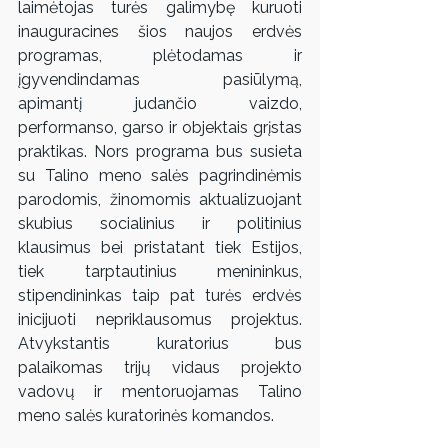
laimėtojas turės galimybę kuruoti 
inauguracines šios naujos erdvės 
programas, plėtodamas ir 
įgyvendindamas pasiūlymą, 
apimantį judančio vaizdo, 
performanso, garso ir objektais grįstas 
praktikas. Nors programa bus susieta 
su Talino meno salės pagrindinėmis 
parodomis, žinomomis aktualizuojant 
skubius socialinius ir politinius 
klausimus bei pristatant tiek Estijos, 
tiek tarptautinius menininkus, 
stipendininkas taip pat turės erdvės 
inicijuoti nepriklausomus projektus. 
Atvykstantis kuratorius bus 
palaikomas trijų vidaus projekto 
vadovų ir mentoruojamas Talino 
meno salės kuratorinės komandos.