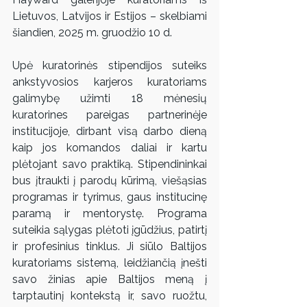
Lietuvos, Latvijos ir Estijos – skelbiami 
šiandien, 2025 m. gruodžio 10 d.
Upė kuratorinės stipendijos suteiks 
ankstyvosios karjeros kuratoriams 
galimybę užimti 18 mėnesių 
kuratorines pareigas partnerinėje 
institucijoje, dirbant visą darbo dieną 
kaip jos komandos daliai ir kartu 
plėtojant savo praktiką. Stipendininkai 
bus įtraukti į parodų kūrimą, viešąsias 
programas ir tyrimus, gaus institucinę 
paramą ir mentorystę. Programa 
suteikia sąlygas plėtoti įgūdžius, patirtį 
ir profesinius tinklus. Ji siūlo Baltijos 
kuratoriams sistemą, leidžiančią įnešti 
savo žinias apie Baltijos meną į 
tarptautinį kontekstą ir, savo ruožtu, 