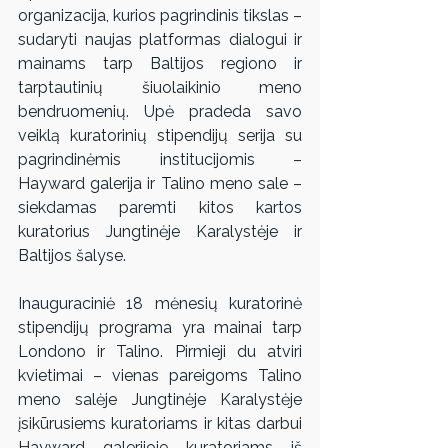
organizacija, kurios pagrindinis tikslas – 
sudaryti naujas platformas dialogui ir 
mainams tarp Baltijos regiono ir 
tarptautinių šiuolaikinio meno 
bendruomenių. Upė pradeda savo 
veiklą kuratorinių stipendijų serija su 
pagrindinėmis institucijomis – 
Hayward galerija ir Talino meno sale – 
siekdamas paremti kitos kartos 
kuratorius Jungtinėje Karalystėje ir 
Baltijos šalyse.
Inauguraciniė 18 mėnesių kuratorinė 
stipendijų programa yra mainai tarp 
Londono ir Talino. Pirmieji du atviri 
kvietimai – vienas pareigoms Talino 
meno salėje Jungtinėje Karalystėje 
įsikūrusiems kuratoriams ir kitas darbui 
Hayward galerijoje kuratoriams iš 