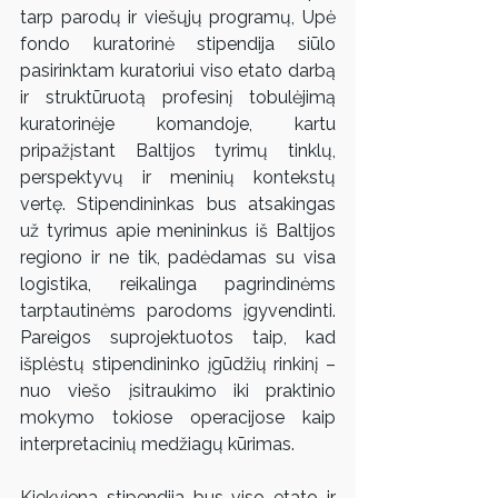
tarp parodų ir viešųjų programų, Upė 
fondo kuratorinė stipendija siūlo 
pasirinktam kuratoriui viso etato darbą 
ir struktūruotą profesinį tobulėjimą 
kuratorinėje komandoje, kartu 
pripažįstant Baltijos tyrimų tinklų, 
perspektyvų ir meninių kontekstų 
vertę. Stipendininkas bus atsakingas 
už tyrimus apie menininkus iš Baltijos 
regiono ir ne tik, padėdamas su visa 
logistika, reikalinga pagrindinėms 
tarptautinėms parodoms įgyvendinti. 
Pareigos suprojektuotos taip, kad 
išplėstų stipendininko įgūdžių rinkinį – 
nuo viešo įsitraukimo iki praktinio 
mokymo tokiose operacijose kaip 
interpretacinių medžiagų kūrimas.
Kiekviena stipendija bus viso etato ir 