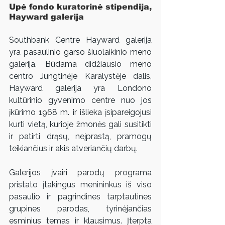
Upė fondo kuratorinė stipendija, 
Hayward galerija
Southbank Centre Hayward galerija 
yra pasaulinio garso šiuolaikinio meno 
galerija. Būdama didžiausio meno 
centro Jungtinėje Karalystėje dalis, 
Hayward galerija yra Londono 
kultūrinio gyvenimo centre nuo jos 
įkūrimo 1968 m. ir išlieka įsipareigojusi 
kurti vietą, kurioje žmonės gali susitikti 
ir patirti drąsų, neįprastą, pramogų 
teikiančius ir akis atveriančių darbų.
Galerijos įvairi parodų programa 
pristato įtakingus menininkus iš viso 
pasaulio ir pagrindines tarptautines 
grupines parodas, tyrinėjančias 
esminius temas ir klausimus. Įterpta 