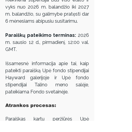
vyks nuo 2026 m. balandžio iki 2027 
m. balandžio, su galimybe pratęsti dar 
6 mėnesiams abipusiu susitarimu.
Paraiškų pateikimo terminas:
 2026 
m. sausio 12 d., pirmadienį, 12:00 val. 
GMT.
Išsamesnė informacija apie tai, kaip 
pateikti paraišką Upė fondo stipendijai 
Hayward galerijoje ir Upė fondo 
stipendijai Talino meno salėje, 
pateikiama Fondo svetainėje.
Atrankos procesas:
Paraiškas kartu peržiūrės Upė 
Foundation ir atitinkamos partnerinės 