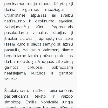
pereinamuosius jo etapus. Kūryboje ji 
derina organines medžiagas ir 
urbanistines atplaišas, jai svarbu 
natūralumo ir dirbtinumo sąveika. 
Nebejudančių kūnų fragmentais 
pasakodama vizualias istorijas, ji 
įtraukia žiūrovą į apmąstymus apie 
laikiną kūno ir sielos santykį su fiziniu 
pasauliu, bei savo vaidmenį šiame 
begaliniame tarpinių būsenų rate. Jos 
darbai reflektuoja žmogaus įsiterpimą 
gamtos cikluose, pabrėždami 
neatsiejamą kultūros ir gamtos 
sąveiką.
Šiuolaikinėmis raiškos priemonėmis 
pasitelkdama teksto ir vaizdo 
simbiozę, Emilija Noreikaitė jungia 
tikrovės ir mito ribas, bei veda žiūrovą 