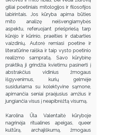
giliai poetiniais mitologijos ir filosofijos 
labirintais. Jos kūryba apima būties 
mito analizę neišvengiamybės 
aspektu, referuojant priešpriešą tarp 
kūrėjo ir kūrinio, praeities ir dabarties 
vaizdinių. Autorė remiasi poetine ir 
literatūrine raiška ir taip vysto poetinio 
realizmo sampratą. Savo kūrybinę 
praktiką ji grindžia kvietimu pasinerti į 
abstrakčius vidinius žmogaus 
išgyvenimus, kurių gelmėje 
susiduriama su kolektyvine sąmone, 
apimančia seniai praėjusius amžius ir 
jungiančia visus į neapibrėžtą visumą.
Karolina Ūla Valentaitė kūryboje 
nagrinėja ritualines apeigas, queer 
kultūrą, archajiškumą, žmogaus 