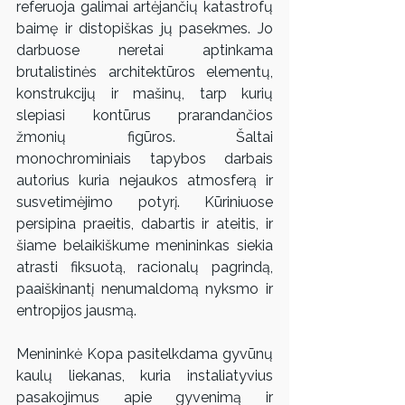
referuoja galimai artėjančių katastrofų 
baimę ir distopiškas jų pasekmes. Jo 
darbuose neretai aptinkama 
brutalistinės architektūros elementų, 
konstrukcijų ir mašinų, tarp kurių 
slepiasi kontūrus prarandančios 
žmonių figūros. Šaltai 
monochrominiais tapybos darbais 
autorius kuria nejaukos atmosferą ir 
susvetimėjimo potyrį. Kūriniuose 
persipina praeitis, dabartis ir ateitis, ir 
šiame belaikiškume menininkas siekia 
atrasti fiksuotą, racionalų pagrindą, 
paaiškinantį nenumaldomą nyksmo ir 
entropijos jausmą.
Menininkė Kopa pasitelkdama gyvūnų 
kaulų liekanas, kuria instaliatyvius 
pasakojimus apie gyvenimą ir 