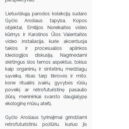
Lietuviškąją parodos kolekciją sudaro 
Gyčio Arošiaus tapyba, Kopos 
objektai, Emilijos Noreikaitės video 
kūrinys ir Karolinos Ūlos Valentaitės 
video instaliacija, kurie akcentuoja 
takios ir procesualios aplinkos 
ideologijos diskusiją. Nagrinėdami 
skirtingus šios temos aspektus, tokius 
kaip organinių ir sintetinių medžiagų 
sąveiką, ribas tarp tikrovės ir mito, 
kone ritualinį įvairių gyvybės rūšių 
poveikį ar retrofuturistinę pasaulio 
žiūrą, menininkai svarsto daugialypę 
ekologinę mūsų ateitį.
Gyčio Arošiaus tyrinėjimai grindžiami 
retrofuturistiniu požiūriu, kuriuo jis 