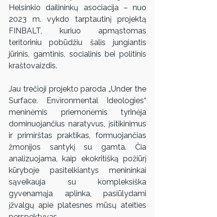
Helsinkio dailininkų asociacija – nuo 
2023 m. vykdo tarptautinį projektą 
FINBALT, kuriuo apmąstomas 
teritoriniu pobūdžiu šalis jungiantis 
jūrinis, gamtinis, socialinis bei politinis 
kraštovaizdis.
Jau trečioji projekto paroda „Under the 
Surface. Environmental Ideologies“ 
meninėmis priemonėmis tyrinėja 
dominuojančius naratyvus, įsitikinimus 
ir primirštas praktikas, formuojančias 
žmonijos santykį su gamta. Čia 
analizuojama, kaip ekokritišką požiūrį 
kūryboje pasitelkiantys menininkai 
sąveikauja su kompleksiška 
gyvenamąja aplinka, pasiūlydami 
įžvalgų apie platesnes mūsų ateities 
perspektyvas.