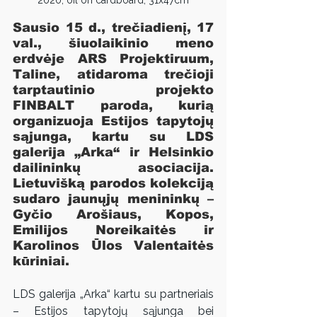
Sausio 15 d., trečiadienį, 17 
val., šiuolaikinio meno 
erdvėje ARS Projektiruum, 
Taline, atidaroma trečioji 
tarptautinio projekto 
FINBALT paroda, kurią 
organizuoja Estijos tapytojų 
sąjunga, kartu su LDS 
galerija „Arka“ ir Helsinkio 
dailininkų asociacija. 
Lietuvišką parodos kolekciją 
sudaro jaunųjų menininkų – 
Gyčio Arošiaus, Kopos, 
Emilijos Noreikaitės ir 
Karolinos Ūlos Valentaitės 
kūriniai.
LDS galerija „Arka“ kartu su partneriais 
– Estijos tapytojų sąjunga bei 