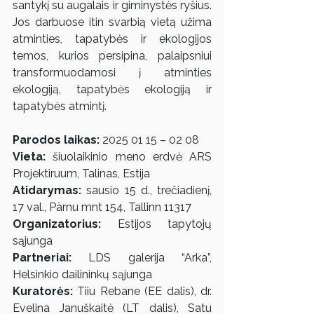
santykį su augalais ir giminystės ryšius. 
Jos darbuose itin svarbią vietą užima 
atminties, tapatybės ir ekologijos 
temos, kurios persipina, palaipsniui 
transformuodamosi į atminties 
ekologiją, tapatybės ekologiją ir 
tapatybės atmintį.
Parodos laikas:
 2025 01 15 – 02 08
Vieta:
 šiuolaikinio meno erdvė ARS 
Projektiruum, Talinas, Estija
Atidarymas: 
sausio 15 d., trečiadienį, 
17 val., Pärnu mnt 154, Tallinn 11317
Organizatorius: 
Estijos tapytojų 
sąjunga
Partneriai: 
LDS galerija “Arka”, 
Helsinkio dailininkų sąjunga
Kuratorės:
 Tiiu Rebane (EE dalis), dr. 
Evelina Januškaitė (LT dalis), Satu 