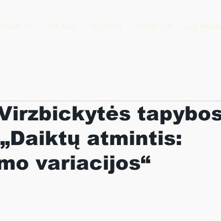
PARODOS
APIE MUS
PROJEKTAI
PATIRK LDS
LDS NARIAI
Virzbickytės tapybo
„Daiktų atmintis:
o variacijos“