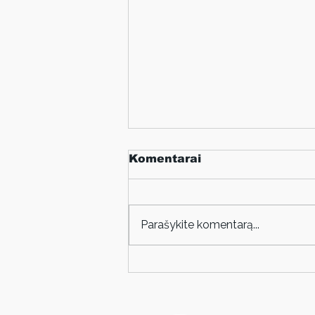
Komentarai
Parašykite komentarą...
Paroda „Menų unija
dailininkų unija“: kūrėjų
sinergija Liublino unijos
455 metų sukakčiai