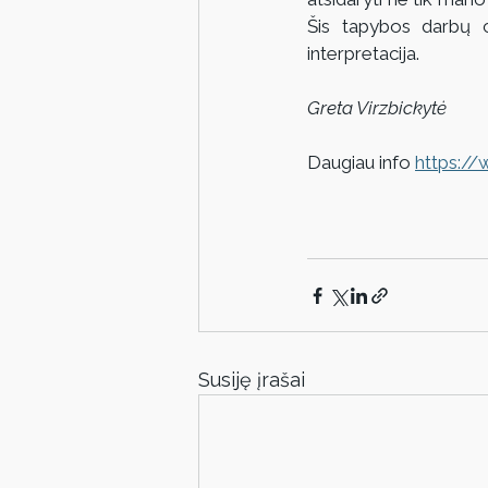
Šis tapybos darbų c
interpretacija.
Greta Virzbickytė
Daugiau info 
https:/
Susiję įrašai