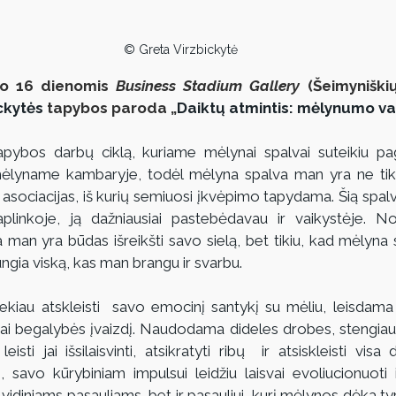
© Greta Virzbickytė
jo 16 dienomis 
Business Stadium Gallery
 (Šeimyniškių
ckytės
 tapybos paroda „
Daiktų atmintis: mėlynumo var
apybos darbų ciklą, kuriame mėlynai spalvai suteikiu pagr
ėlyname kambaryje, todėl mėlyna spalva man yra ne tik 
 asociacijas, iš kurių semiuosi įkvėpimo tapydama. Šią spalv
 aplinkoje, ją dažniausiai pastebėdavau ir vaikystėje. No
man yra būdas išreikšti savo sielą, bet tikiu, kad mėlyna
ungia viską, kas man brangu ir svarbu.
iau atskleisti  savo emocinį santykį su mėliu, leisdama 
jai begalybės įvaizdį. Naudodama dideles drobes, stengiausi 
isti jai išsilaisvinti, atsikratyti ribų  ir atsiskleisti visa
 savo kūrybiniam impulsui leidžiu laisvai evoliucionuoti ir 
vidiniams pasauliams, bet ir pasauliui, kurį mėlynos dėka tyri