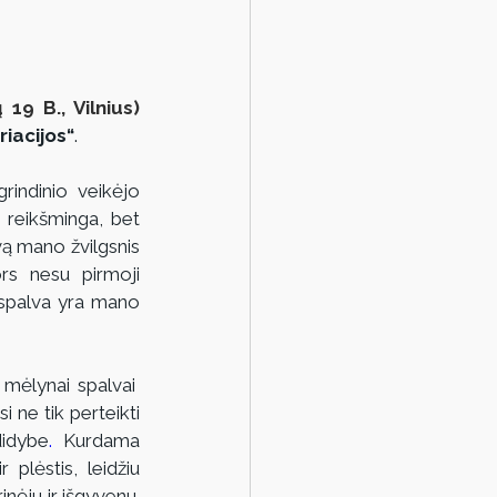
 19 B., Vilnius) 
iacijos“
.
indinio veikėjo 
reikšminga, bet 
ą mano žvilgsnis 
rs nesu pirmoji 
 spalva yra mano 
mėlynai spalvai  
ne tik perteikti 
 didybe
.
 Kurdama 
plėstis, leidžiu 
nėju ir išgyvenu. 