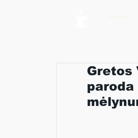
NAUJIENOS
Gretos 
paroda 
mėlynum