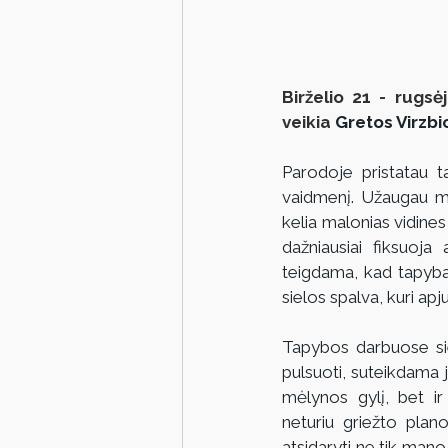
Birželio 21 - rugsė
veikia 
Gretos Virzbi
Parodoje pristatau t
vaidmenį. Užaugau m
kelia malonias vidines
dažniausiai fiksuoja
teigdama, kad tapyba 
sielos spalva, kuri apj
Tapybos darbuose siek
pulsuoti, suteikdama 
mėlynos gylį, bet ir le
neturiu griežto plano,
atsidaryti ne tik mano 