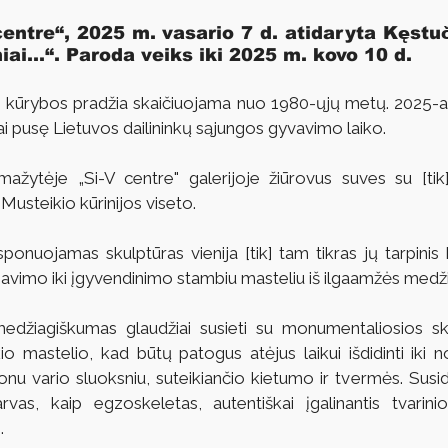
centre“, 2025 m. vasario 7 d. atidaryta Kęstuč
iai...“. Paroda veiks iki 2025 m. kovo 10 d.
kio kūrybos pradžia skaičiuojama nuo 1980-ųjų metų. 2025-ai
iai pusę Lietuvos dailininkų sąjungos gyvavimo laiko.
 mažytėje „Si-V centre" galerijoje žiūrovus suves su [tik
Musteikio kūrinijos viseto.
onuojamas skulptūras vienija [tik] tam tikras jų tarpinis 
ksavimo iki įgyvendinimo stambiu masteliu iš ilgaamžės medž
 medžiagiškumas glaudžiai susieti su monumentaliosios sk
o mastelio, kad būtų patogus atėjus laikui išdidinti iki no
onu vario sluoksniu, suteikiančio kietumo ir tvermės. Susida
rvas, kaip egzoskeletas, autentiškai įgalinantis tvarinio
.