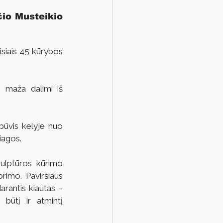
io Musteikio 
siais 45 kūrybos 
] maža dalimi iš 
būvis kelyje nuo 
iagos.
ulptūros kūrimo 
rimo. Paviršiaus 
rantis kiautas – 
 būtį ir atmintį 