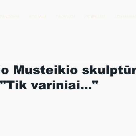
PARODOS
APIE MUS
PROJEKTAI
PATIRK LDS
LDS NARIAI
o Musteikio skulptū
Tik variniai..."