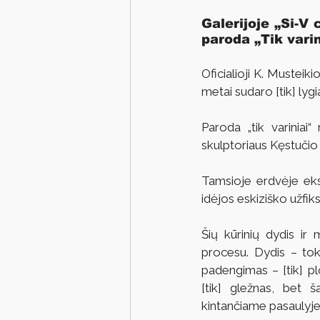
Galerijoje „Si-V 
paroda „Tik varin
Oficialioji K. Mustei
metai sudaro [tik] lyg
Paroda „tik variniai“
skulptoriaus Kęstučio 
Tamsioje erdvėje eksp
idėjos eskiziško užfi
Šių kūrinių dydis ir
procesu. Dydis – toki
padengimas – [tik] pl
[tik] gležnas, bet ša
kintančiame pasaulyje