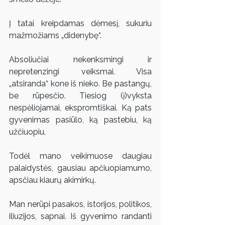
Į tatai kreipdamas dėmesį, sukuriu 
mažmožiams „didenybę“.
Absoliučiai nekenksmingi ir 
nepretenzingi veiksmai. Visa 
„atsiranda“ kone iš nieko. Be pastangų, 
be rūpesčio. Tiesiog (į)vyksta 
nespėliojamai, ekspromtiškai. Ką pats 
gyvenimas pasiūlo, ką pastebiu, ką 
užčiuopiu.
Todėl mano veikimuose daugiau 
palaidystės, gausiau apčiuopiamumo, 
apsčiau kiaurų akimirkų.
Man nerūpi pasakos, istorijos, politikos, 
iliuzijos, sapnai. Iš gyvenimo randanti 