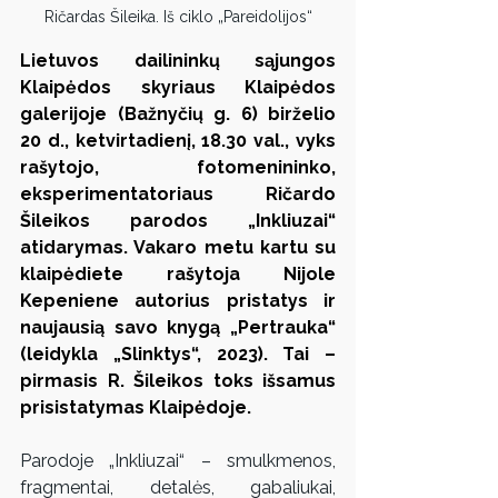
Ričardas Šileika. Iš ciklo „Pareidolijos“
Lietuvos dailininkų sąjungos 
Klaipėdos skyriaus Klaipėdos 
galerijoje (Bažnyčių g. 6) birželio 
20 d., ketvirtadienį, 18.30 val., vyks 
rašytojo, fotomenininko, 
eksperimentatoriaus Ričardo 
Šileikos parodos „Inkliuzai“ 
atidarymas. Vakaro metu kartu su 
klaipėdiete rašytoja Nijole 
Kepeniene autorius pristatys ir 
naujausią savo knygą „Pertrauka“ 
(leidykla „Slinktys“, 2023). Tai – 
pirmasis R. Šileikos toks išsamus 
prisistatymas Klaipėdoje.
Parodoje „Inkliuzai“ – smulkmenos, 
fragmentai, detalės, gabaliukai, 