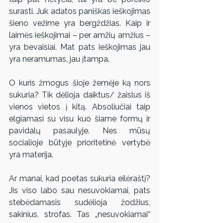
surasti. Juk adatos paniškas ieškojimas 
šieno vežime yra bergždžias. Kaip ir 
laimės ieškojimai – per amžių amžius – 
yra bevaisiai. Mat pats ieškojimas jau 
yra neramumas, jau įtampa.
O kuris žmogus šioje žemėje ką nors 
sukuria? Tik dėlioja daiktus/ žaislus iš 
vienos vietos į kitą. Absoliučiai taip 
elgiamasi su visu kuo šiame formų ir 
pavidalų pasaulyje. Nes mūsų 
socialioje būtyje prioritetinė vertybė 
yra materija.
Ar manai, kad poetas sukuria eilėraštį? 
Jis viso labo sau nesuvokiamai, pats 
stebėdamasis sudėlioja žodžius, 
sakinius, strofas. Tas „nesuvokiamai“ 