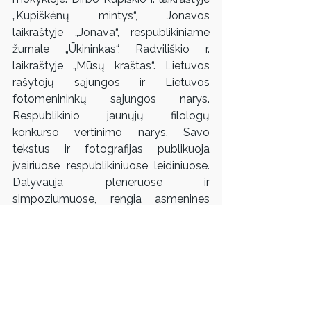
„Kupiškėnų mintys“, Jonavos 
laikraštyje „Jonava“, respublikiniame 
žurnale „Ūkininkas“, Radviliškio r. 
laikraštyje „Mūsų kraštas“. Lietuvos 
rašytojų sąjungos ir Lietuvos 
fotomenininkų sąjungos narys. 
Respublikinio jaunųjų filologų 
konkurso vertinimo narys. Savo 
tekstus ir fotografijas publikuoja 
įvairiuose respublikiniuose leidiniuose. 
Dalyvauja pleneruose ir 
simpoziumuose, rengia asmenines 
įvairiažanres parodas. Gyvena Vilniuje, 
dirba VDA, Fotografijos, animacijos ir 
medijos meno laboratorijoje 
specialistu praktiniam studentų 
mokymui.