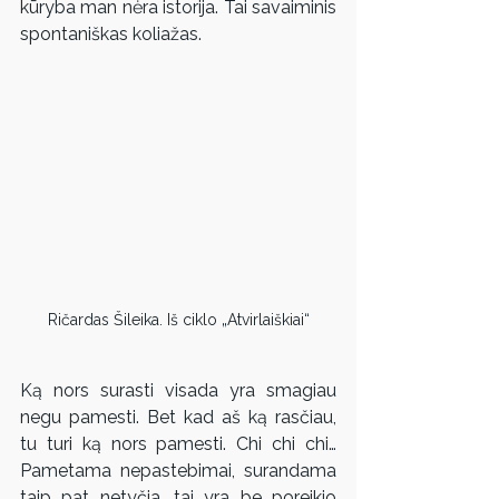
kūryba man nėra istorija. Tai savaiminis 
spontaniškas koliažas.
Ričardas Šileika. Iš ciklo „Atvirlaiškiai“
Ką nors surasti visada yra smagiau 
negu pamesti. Bet kad aš ką rasčiau, 
tu turi ką nors pamesti. Chi chi chi… 
Pametama nepastebimai, surandama 
taip pat netyčia, tai yra be poreikio 