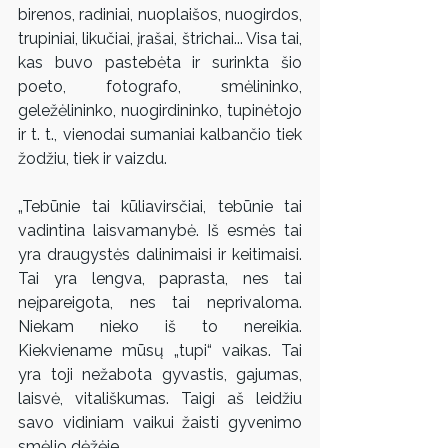
birenos, radiniai, nuoplaišos, nuogirdos, 
trupiniai, likučiai, įrašai, štrichai... Visa tai, 
kas buvo pastebėta ir surinkta šio 
poeto, fotografo, smėlininko, 
geležėlininko, nuogirdininko, tupinėtojo 
ir t. t., vienodai sumaniai kalbančio tiek 
žodžiu, tiek ir vaizdu.
„Tebūnie tai kūliavirsčiai, tebūnie tai 
vadintina laisvamanybė. Iš esmės tai 
yra draugystės dalinimaisi ir keitimaisi. 
Tai yra lengva, paprasta, nes tai 
neįpareigota, nes tai neprivaloma. 
Niekam nieko iš to nereikia. 
Kiekviename mūsų „tupi“ vaikas. Tai 
yra toji nežabota gyvastis, gajumas, 
laisvė, vitališkumas. Taigi aš leidžiu 
savo vidiniam vaikui žaisti gyvenimo 
smėlio dėžėje.