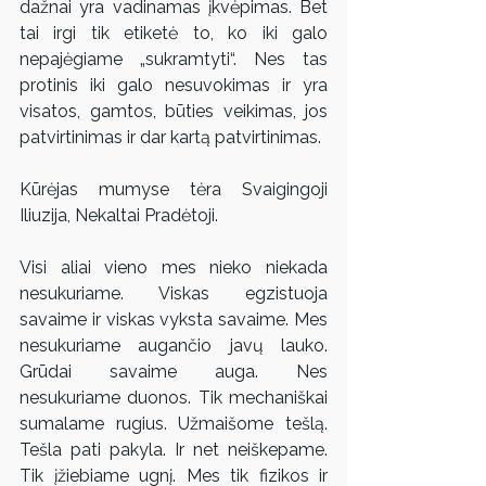
dažnai yra vadinamas įkvėpimas. Bet 
tai irgi tik etiketė to, ko iki galo 
nepajėgiame „sukramtyti“. Nes tas 
protinis iki galo nesuvokimas ir yra 
visatos, gamtos, būties veikimas, jos 
patvirtinimas ir dar kartą patvirtinimas.
Kūrėjas mumyse tėra Svaigingoji 
Iliuzija, Nekaltai Pradėtoji.
Visi aliai vieno mes nieko niekada 
nesukuriame. Viskas egzistuoja 
savaime ir viskas vyksta savaime. Mes 
nesukuriame augančio javų lauko. 
Grūdai savaime auga. Nes 
nesukuriame duonos. Tik mechaniškai 
sumalame rugius. Užmaišome tešlą. 
Tešla pati pakyla. Ir net neiškepame. 
Tik įžiebiame ugnį. Mes tik fizikos ir 