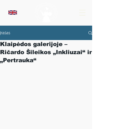
Įrašas
Klaipėdos galerijoje –
Ričardo Šileikos „Inkliuzai“ ir
„Pertrauka“