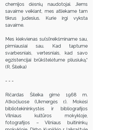
chemijos dėsnių naudotojai. Jiems 
savaime veikiant, mes atliekame tam 
tikrus judesius. Kurie irgi vyksta 
savaime.
Mes kiekvienas su(si)reikšminame sau, 
pirmiausiai sau. Kad taptume 
svarbesniais, vertesniais, kad savo 
egzistencijai brūkštelėtume pliusiuką.“ 
(R. Šileika)
- - -
Ričardas Šileika gimė 1968 m. 
Atkočiuose (Ukmergės r.). Mokėsi 
bibliotekininkystės ir bibliografijos 
Vilniaus kultūros mokykloje, 
fotografijos – Vilniaus buitininkų 
mokykloje. Dirbo Kupiškio r. laikraštyje 