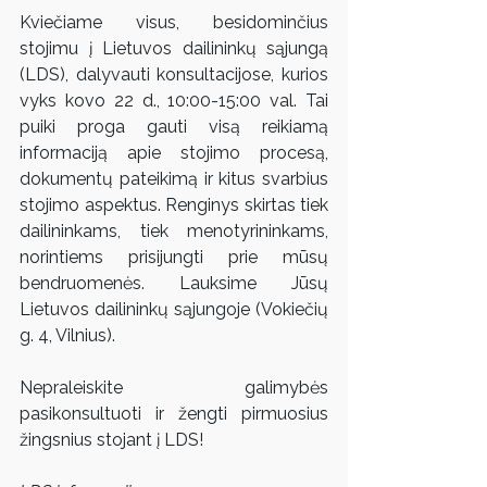
Kviečiame visus, besidominčius 
stojimu į Lietuvos dailininkų sąjungą 
(LDS), dalyvauti konsultacijose, kurios 
vyks kovo 22 d., 10:00-15:00 val. Tai 
puiki proga gauti visą reikiamą 
informaciją apie stojimo procesą, 
dokumentų pateikimą ir kitus svarbius 
stojimo aspektus. Renginys skirtas tiek 
dailininkams, tiek menotyrininkams, 
norintiems prisijungti prie mūsų 
bendruomenės. Lauksime Jūsų 
Lietuvos dailininkų sąjungoje (Vokiečių 
g. 4, Vilnius).
Nepraleiskite galimybės 
pasikonsultuoti ir žengti pirmuosius 
žingsnius stojant į LDS!