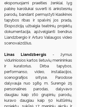
eksponuojami praeities ženklai, lyg 
pabirę karoliukai suverti iš ankstesnių 
parodų, bandant permąstyti klasikinės 
tapybos ribas ir spalvinį jos pradą. 
Ekspoziciją užbaigia teatrinių projektų 
dokumentacija, apžvelgianti bendrus 
Liandzbergio ir Arturo Valiaugos video 
scenovaizdžius.
Linas Liandzbergis
 - žymus 
viduriniosios kartos lietuvių menininkas 
ir kuratorius. Dirba tapybos, 
performanso, video, instaliacijos, 
scenografijos srityse. Parodose 
dalyvauja nuo 1989 m. Surengė 25 
personalines parodas, dalyvavo 
daugiau kaip 160 grupinių parodų, 
kuravo daugiau kaip 50 kultūrinių 
projektų, sukūrė 17 meninių akcijų ir 