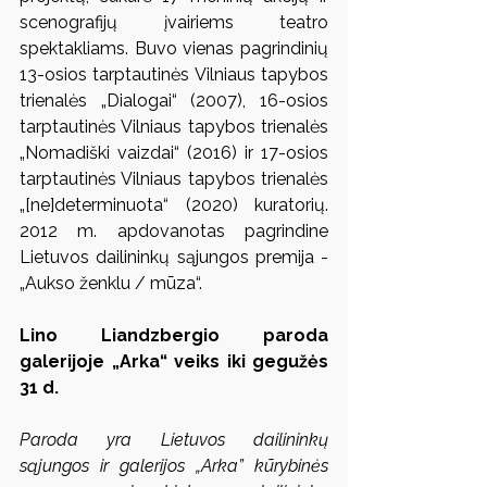
scenografijų įvairiems teatro 
spektakliams. Buvo vienas pagrindinių 
13-osios tarptautinės Vilniaus tapybos 
trienalės „Dialogai“ (2007), 16-osios 
tarptautinės Vilniaus tapybos trienalės 
„Nomadiški vaizdai“ (2016) ir 17-osios 
tarptautinės Vilniaus tapybos trienalės 
„[ne]determinuota“ (2020) kuratorių. 
2012 m. apdovanotas pagrindine 
Lietuvos dailininkų sąjungos premija - 
„Aukso ženklu / mūza“.
Lino Liandzbergio paroda 
galerijoje „Arka“ veiks iki gegužės 
31 d.
Paroda yra Lietuvos dailininkų 
sąjungos ir galerijos „Arka” kūrybinės 