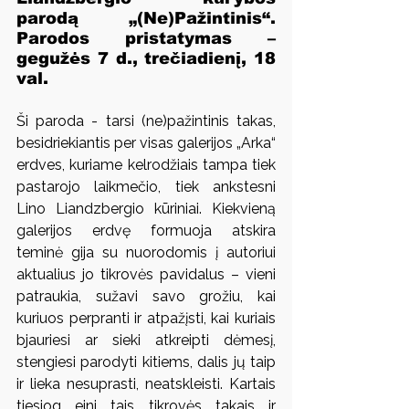
parodą „(Ne)Pažintinis“. 
Parodos pristatymas – 
gegužės 7 d., trečiadienį, 18 
val.
Ši paroda - tarsi (ne)pažintinis takas, 
besidriekiantis per visas galerijos „Arka“ 
erdves, kuriame kelrodžiais tampa tiek 
pastarojo laikmečio, tiek ankstesni 
Lino Liandzbergio kūriniai. Kiekvieną 
galerijos erdvę formuoja atskira 
teminė gija su nuorodomis į autoriui 
aktualius jo tikrovės pavidalus – vieni 
patraukia, sužavi savo grožiu, kai 
kuriuos perpranti ir atpažįsti, kai kuriais 
bjauriesi ar sieki atkreipti dėmesį, 
stengiesi parodyti kitiems, dalis jų taip 
ir lieka nesuprasti, neatskleisti. Kartais 
tiesiog eini tais tikrovės takais ir 