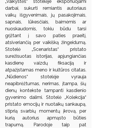
„Vaikystės“ stotelėje eksponuojami 
darbai, sukurti remiantis autoriaus 
vaikų išgyvenimais, jų pasakojimais, 
sapnais, lūkesčiais, baimėmis ar 
nuoskaudomis, tokiu būdu tarsi 
grįžtant į savo paties praeitį, 
atsiveriančią per vaikišką žingeidumą. 
Stotelė „Scenaristas“ pristato 
surežisuotas istorijas, apjungiančias 
kasdienę vaizdų fiksaciją ir 
atpažįstamas meno ir kultūros citatas. 
„Nūdienos“ stotelėje vyrauja 
neapibrėžtumas, nerimas, įtampa, šių 
dienų kontekste tampanti kasdienio 
gyvenimo dalimi. Stotelė „Kolekcija“ 
pristato emocijų ir nuotaikų sankaupą, 
stiprią svarbių momentų įkrovą, per 
kurią autorius apmąsto būties 
trapumą. Parodoje taip pat 