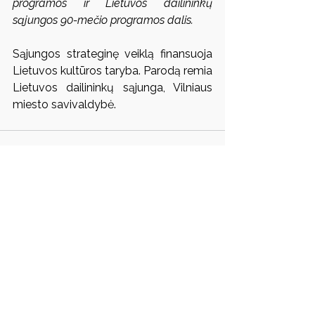
programos ir Lietuvos dailininkų 
sąjungos 90-mečio programos dalis. 
Sąjungos strateginę veiklą finansuoja 
Lietuvos kultūros taryba. Parodą remia 
Lietuvos dailininkų sąjunga, Vilniaus 
miesto savivaldybė.
Rodyti viską
Susiję įrašai