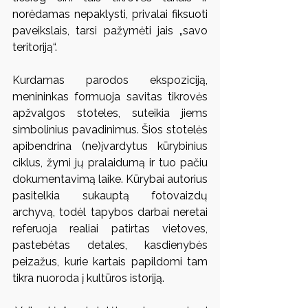
norėdamas nepaklysti, privalai fiksuoti 
paveikslais, tarsi pažymėti jais „savo 
teritoriją“.
Kurdamas parodos ekspoziciją, 
menininkas formuoja savitas tikrovės 
apžvalgos stoteles, suteikia jiems 
simbolinius pavadinimus. Šios stotelės 
apibendrina (ne)įvardytus kūrybinius 
ciklus, žymi jų pralaidumą ir tuo pačiu 
dokumentavimą laike. Kūrybai autorius 
pasitelkia sukauptą fotovaizdų 
archyvą, todėl tapybos darbai neretai 
referuoja realiai patirtas vietoves, 
pastebėtas detales, kasdienybės 
peizažus, kurie kartais papildomi tam 
tikra nuoroda į kultūros istoriją.