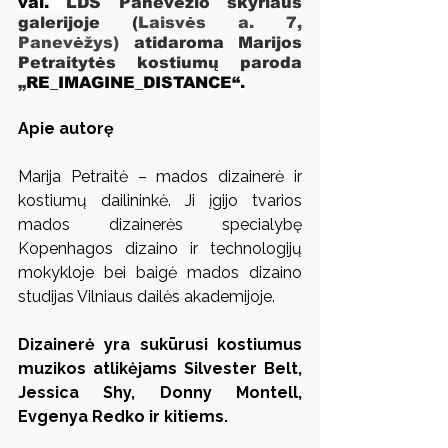
val. 
LDS Panevėžio skyriaus 
galerijoje (
Laisvės a. 7, 
Panevėžys)
 atidaroma Marijos 
Petraitytės kostiumų paroda  
„
RE_IMAGINE_DISTANCE“
.
Apie autorę
Marija Petraitė – mados dizainerė ir 
kostiumų dailininkė. Ji įgijo tvarios 
mados dizainerės specialybę 
Kopenhagos dizaino ir technologijų 
mokykloje bei baigė mados dizaino 
studijas Vilniaus dailės akademijoje.
Dizainerė yra sukūrusi kostiumus 
muzikos atlikėjams Silvester Belt, 
Jessica Shy, Donny Montell, 
Evgenya Redko ir kitiems.