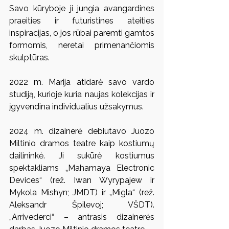
Savo kūryboje ji jungia avangardines 
praeities ir futuristines ateities 
inspiracijas, o jos rūbai paremti gamtos 
formomis, neretai primenančiomis 
skulptūras.
2022 m. Marija atidarė savo vardo 
studiją, kurioje kuria naujas kolekcijas ir 
įgyvendina individualius užsakymus.
2024 m. dizainerė debiutavo Juozo 
Miltinio dramos teatre kaip kostiumų 
dailininkė. Ji sukūrė kostiumus 
spektakliams „Mahamaya Electronic 
Devices“ (rež. Iwan Wyrypajew ir 
Mykola Mishyn; JMDT) ir „Migla“ (rež. 
Aleksandr Špilevoj; VŠDT).
„Arrivederci“ – antrasis dizainerės 