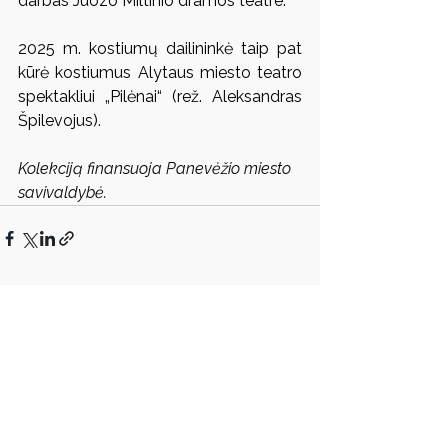
darbas Juozo Miltinio dramos teatre.
2025 m. kostiumų dailininkė taip pat 
kūrė kostiumus Alytaus miesto teatro 
spektakliui „Pilėnai“ (rež. Aleksandras 
Špilevojus).
Kolekciją finansuoja Panevėžio miesto 
savivaldybė.
Rodyti viską
Susiję įrašai