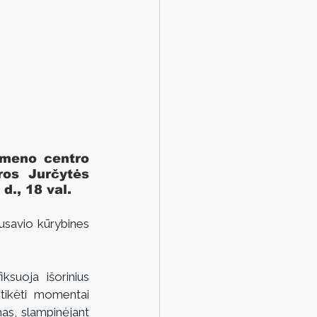
meno centro 
os Jurčytės 
d., 18 val.
savio kūrybines 
uoja išorinius 
tikėti momentai 
as, slampinėjant 