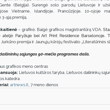
ente (Belgija). Surengė solo parodų Lietuvoje ir užsie
ijose Vietname, Islandijoje, Prancūzijoje. 10-ojoje ma
ė 3-ąją premiją.
kaitienė
 – grafikė. Baigė grafikos magistrantūrą VDA. 
Staž
 ateljė Paryžiuje bei Art Print Residence Barselonoje.
T
 Jurkūno premija ir Jaunųjų kūrėjų festivalio 
„
Literatūrinės s
dailininkų sąjungos 90-mečio programos dalis.
iaus grafikos meno centras
inansuoja:
 Lietuvos kultūros taryba, Lietuvos dailininkų sąj
os katedra
riai:
artnews.lt
, 7 meno dienos