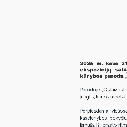
2025 m. kovo 21
ekspozicijų sal
kūrybos paroda „
Parodoje „Ciklai/cik
jungtis, kurios neretai 
Perpiešdama viešose
kasdienybės pokyčiu
išmuša iš įprasto rit