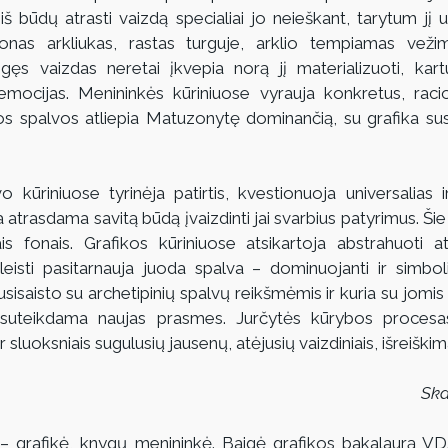
š būdų atrasti vaizdą specialiai jo neieškant, tarytum jį už
donas arkliukas, rastas turguje, arklio tempiamas vežima
gęs vaizdas neretai įkvepia norą jį materializuoti, kart
emocijas.
Menininkės kūriniuose vyrauja konkretus, racio
os spalvos atliepia Matuzonytę dominančią, su grafika susi
kūriniuose tyrinėja patirtis, kvestionuoja universalias ir
a atrasdama savitą būdą įvaizdinti jai svarbius patyrimus. Ši
s fonais. Grafikos kūriniuose atsikartoja abstrahuoti ats
leisti pasitarnauja juoda spalva – dominuojanti ir simboliz
isaisto su archetipinių spalvų reikšmėmis ir kuria su jomis 
 suteikdama naujas prasmes. Jurčytės kūrybos procesas
r sluoksniais sugulusių jausenų, atėjusių vaizdiniais, išreiškim
Ska
 – grafikė, knygų menininkė. Baigė grafikos bakalaurą VDA