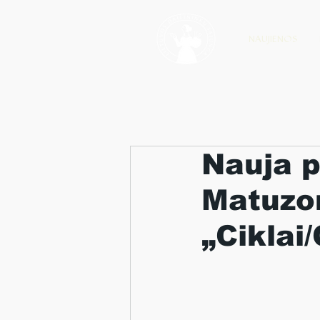
NAUJIENOS
Nauja 
Matuzon
„Ciklai