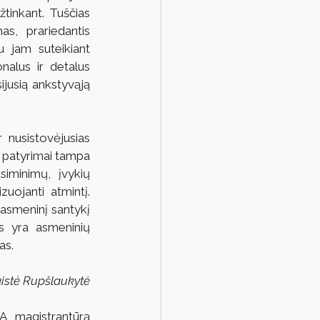
tinkant. Tuščias 
s, prariedantis 
u jam suteikiant 
nalus ir detalus 
jusią ankstyvąją 
 nusistovėjusias 
e patyrimai tampa 
iminimų, įvykių 
uojanti atmintį. 
asmeninį santykį 
 yra asmeninių 
as.
istė Rupšlaukytė
, magistrantūrą 