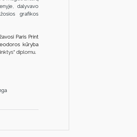
nyje, dalyvavo 
žosios grafikos 
avosi Paris Print 
eodoros kūryba 
linktys
“
 diplomu.
unga