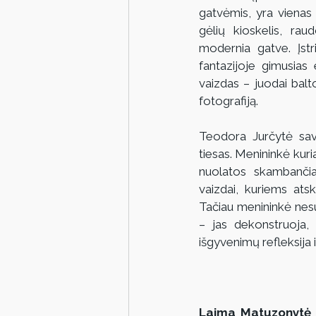
gatvėmis, yra vienas i
gėlių kioskelis, rau
modernia gatve. Įstri
fantazijoje gimusias 
vaizdas – juodai balt
fotografiją.
Teodora Jurčytė savo 
tiesas. Menininkė kuri
nuolatos skambančiai
vaizdai, kuriems atsk
Tačiau menininkė nesus
– jas dekonstruoja,
išgyvenimų refleksija i
Laima Matuzonytė