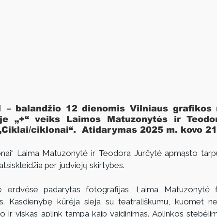
 – balandžio 12 dienomis Vilniaus grafikos 
ėje „+“ veiks Laimos Matuzonytės ir Teodor
Ciklai/ciklonai“.  Atidarymas 2025 m. kovo 21 
lonai“ Laima Matuzonytė ir Teodora Jurčytė apmąsto tarpu
atsiskleidžia per judviejų skirtybes. 
 erdvėse padarytas fotografijas, Laima Matuzonytė fiks
s. Kasdienybę kūrėja sieja su teatrališkumu, kuomet ne
mo ir viskas aplink tampa kaip vaidinimas. Aplinkos stebėjim