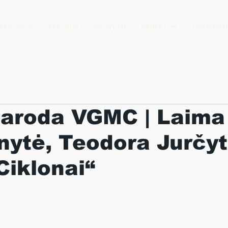
PARODOS
APIE MUS
PROJEKTAI
PATIRK LDS
LDS NARIAI
paroda VGMC | Laima
ytė, Teodora Jurčy
/Ciklonai“