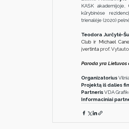
KASK akademijoje, G
kūrybinėse rezidenc
trienalėje (2020) peln
Teodora Jurčytė-Šu
Club ir Michael Cane
įvertinta 
prof. Vytauto
Paroda yra Lietuvos 
Organizatorius
 Viln
Projektą iš dalies f
Partneris
 VDA Grafik
Informaciniai partne