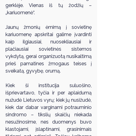
gerklėje. Vienas iš tų žodžių – 
„kariuomenė“.
Jaunų žmonių ėmimą į sovietinę 
kariuomenę apskritai galime įvardinti 
kaip ilgiausiai, nuosekliausiai ir 
plačiausiai sovietinės sistemos 
vykdytą, gerai organizuotą nusikaltimą 
prieš pamatines žmogaus teises į 
sveikatą, gyvybę, orumą.
Kiek ši institucija suluošino, 
išprievartavo, tyčia ir per aplaidumą 
nužudė Lietuvos vyrų; kiek jų nusižudė, 
kiek dar dabar varginami potrauminio 
sindromo – tikslių skaičių niekada 
nesužinosime, nes duomenys buvo 
klastojami, įslaptinami, grasinimais 