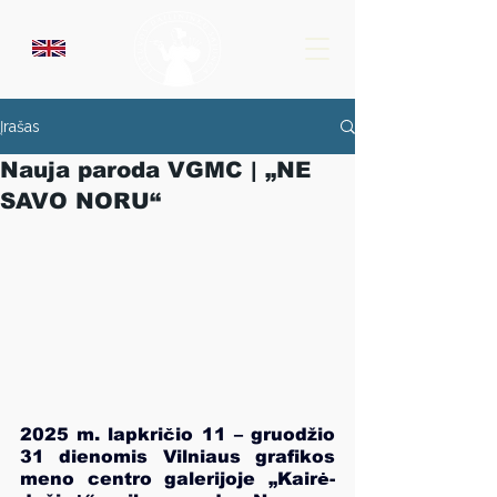
Įrašas
Nauja paroda VGMC | „NE
SAVO NORU“
2025 m. lapkričio 11 – gruodžio 
31 dienomis Vilniaus grafikos 
meno centro galerijoje „Kairė-