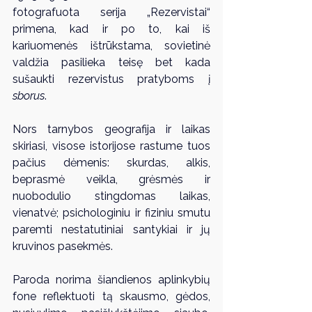
fotografuota serija „Rezervistai“ 
primena, kad ir po to, kai iš 
kariuomenės ištrūkstama, sovietinė 
valdžia pasilieka teisę bet kada 
sušaukti rezervistus pratyboms į 
sborus
.
Nors tarnybos geografija ir laikas 
skiriasi, visose istorijose rastume tuos 
pačius dėmenis: skurdas, alkis, 
beprasmė veikla, grėsmės ir 
nuobodulio stingdomas laikas, 
vienatvė; psichologiniu ir fiziniu smutu 
paremti nestatutiniai santykiai ir jų 
kruvinos pasekmės. 
Paroda norima šiandienos aplinkybių 
fone reflektuoti tą skausmo, gėdos, 