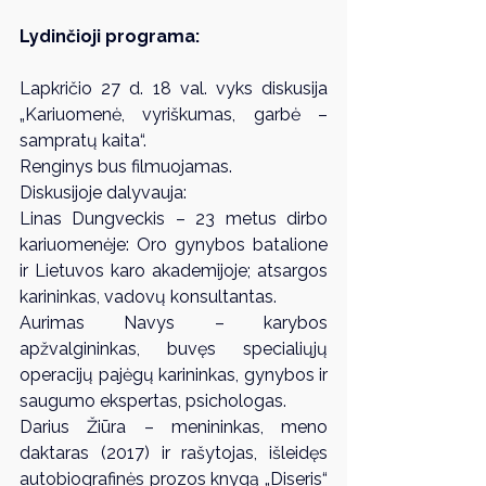
Lydinčioji programa:
Lapkričio 27 d. 18 val. vyks diskusija 
„Kariuomenė, vyriškumas, garbė – 
sampratų kaita“.
Renginys bus filmuojamas.
Diskusijoje dalyvauja:
Linas Dungveckis – 23 metus dirbo 
kariuomenėje: Oro gynybos batalione 
ir Lietuvos karo akademijoje; atsargos 
karininkas, vadovų konsultantas.
Aurimas Navys – karybos 
apžvalgininkas, buvęs specialiųjų 
operacijų pajėgų karininkas, gynybos ir 
saugumo ekspertas, psichologas.
Darius Žiūra – menininkas, meno 
daktaras (2017) ir rašytojas, išleidęs 
autobiografinės prozos knygą „Diseris“ 