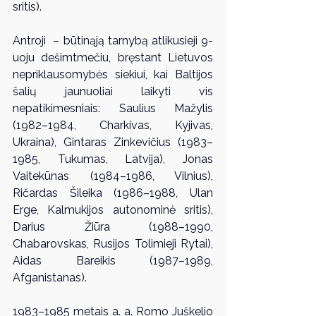
sritis).
Antroji  – būtinąją tarnybą atlikusieji 9-
uoju dešimtmečiu, bręstant Lietuvos 
nepriklausomybės siekiui, kai Baltijos 
šalių jaunuoliai laikyti vis 
nepatikimesniais: Saulius Mažylis 
(1982–1984, Charkivas, Kyjivas, 
Ukraina), Gintaras Zinkevičius (1983–
1985, Tukumas, Latvija), Jonas 
Vaitekūnas (1984–1986, Vilnius), 
Ričardas Šileika (1986–1988, Ulan 
Erge, Kalmukijos autonominė sritis), 
Darius Žiūra (1988–1990, 
Chabarovskas, Rusijos Tolimieji Rytai), 
Aidas Bareikis (1987–1989, 
Afganistanas).
1983–1985 metais a. a. Romo Juškelio 