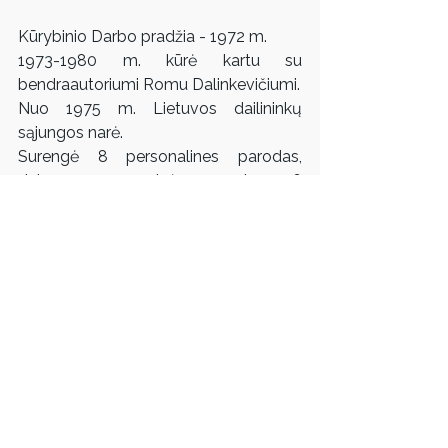
Kūrybinio Darbo pradžia - 1972 m. 
1973-1980 m. kūrė kartu su 
bendraautoriumi Romu Dalinkevičiumi. 
Nuo 1975 m. Lietuvos dailininkų 
sąjungos narė.
Surengė 8 personalines parodas, 
dalyvavo 25 grupinėse parodose, 16 
plenerų, kuravo 5 renginius. 
Sukūrė apie 93 kūrinius privačioms ir 
viešosioms architektūrinėms erdvėms. 
Informacija parengta vykdant Lietuvos 
kultūros tarybos finansuotą projektą 
"Monumentaliosios dailės kūrinių 
duomenų bazės kaupimas ir sklaida".