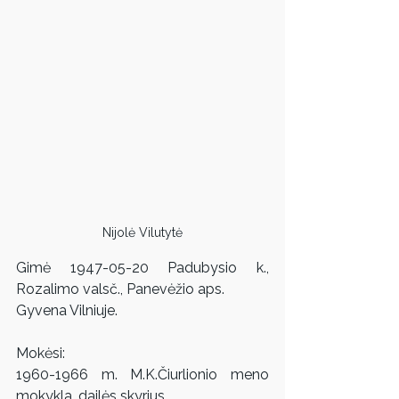
Nijolė Vilutytė
Gimė 1947-05-20 Padubysio k., 
Rozalimo valsč., Panevėžio aps. 
Gyvena Vilniuje.
Mokėsi: 
1960-1966 m. M.K.Čiurlionio meno 
mokykla, dailės skyrius.