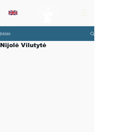
Įrašas
Nijolė Vilutytė