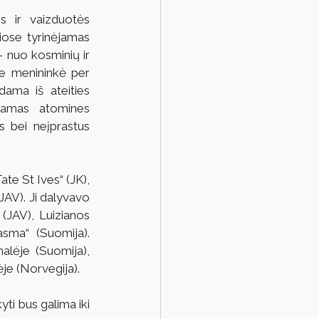
 ir vaizduotės 
riose tyrinėjamas 
 nuo kosminių ir 
e menininkė per 
dama iš ateities 
jamas atomines 
 bei neįprastus 
te St Ives“ (JK), 
JAV). Ji dalyvavo 
(JAV), Luizianos 
sma“ (Suomija). 
alėje (Suomija), 
ėje (Norvegija).
i bus galima iki 