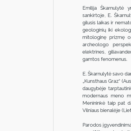
Emilija Škarnulytė 
sankirtoje, E. Škarnul
gilusis laikas ir nem
geologinių iki ekolo
mitologinę prizmę org
archeologo perspek
elektrines, giliavan
gamtos fenomenus.
E. Škarnulytė savo dar
„Kunsthaus Graz“ (Aust
daugybėje tarptautini
modernaus meno muzi
Menininkė taip pat da
Vilniaus bienalėje (Li
Parodos įgyvendinimą 