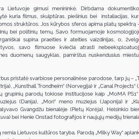
yra Lietuvoje gimusi menininkė. Dirbdama dokumentikos
ytė kuria filmus, skulptūras, piešinius bei  instaliacijas, ku
atomos struktūros. Jos kūrybos sferos apima platų spektrą –
ginių bei politinių temų. Savo formuojamoje kosmologijoj
aniškai supina praeities ir ateities vaizdinijas, o, žvelg
tyvos, savo filmuose kviečia atrasti nebeeksploatuo
denes duomenų saugyklas, pamirštus nuskendusius miestus
bus pristatė svarbiose personalinėse parodose, tarp jų – „Ta
rija), „Kunsthall Trondheim“ (Norvegija) ir „Canal Projects“ (
ų grupinių parodų tokiose institucijose kaip „MoMA PS1“ 
ejus (Danija), „Mori“ meno muziejus (Japonija) ir „Kia
lyvavo Gvangdžu bienalėje (Pietų Korėja), Helsinkio bien
etuva) bei Henie Onstad fotografijos ir naujųjų medijų trienal
remia Lietuvos kultūros taryba. Parodą „Milky Way“ aplankyt