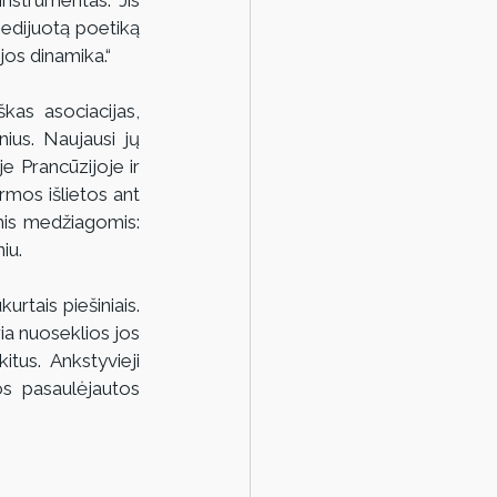
edijuotą poetiką 
ijos dinamika.“
kas asociacijas, 
ius. Naujausi jų 
 Prancūzijoje ir 
rmos išlietos ant 
mis medžiagomis: 
iu.
rtais piešiniais. 
ia nuoseklios jos 
tus. Ankstyvieji 
os pasaulėjautos 