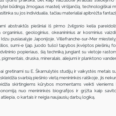
ulytei būdingą žmogaus mastelį viršijančią, technologiškai m
itinka su jos individualia, tačiau materialiai apibrėžta fantaz
 abstraktūs piešiniai iš pirmo žvilgsnio kelia pareidoliš
a organinius, geologinius, okeanininius ar kosminius vaizdin
Idzu pusiasalyje Japonijoje, Villefranche-sur-Mer miestelyje
ilios, sumi-e (jap. juodo tušo) tapybos įkvėptos piešinių fo
ilninio popieriaus, šią techniką jungiant su vietoje rasto
, pigmentais, druska, mineralais, aliejumi ir planktono vanden
i gretinami su E. Škarnulytės studijų ir vaikystės metais suku
skleidžia svarbią piešinio vietą menininkės raiškoje, jis nekur
s leidžia skirtingiems kūrybos momentams veikti vieniems ki
utonomiją nuo menininkės biografijos ir grįžta kaip savit
atliepia, o kartais ir neigia naujausių darbų logiką.