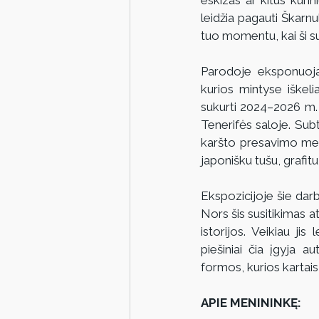
leidžia pagauti Škarn
tuo momentu, kai ši sus
Parodoje eksponuojami
kurios mintyse iškeli
sukurti 2024–2026 m. 
Tenerifės saloje. Subt
karšto presavimo medv
japonišku tušu, grafitu
Ekspozicijoje šie darba
Nors šis susitikimas at
istorijos. Veikiau ji
piešiniai čia įgyja a
formos, kurios kartais 
APIE MENININKĘ: