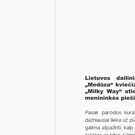
Lietuvos daili
„Medūza“ kviečia
„Milky Way“ atid
menininkės piešin
Pasak parodos kurat
dažniausiai lieka už 
galima atpažinti, kaip 
eskizas ar kitus kūrin