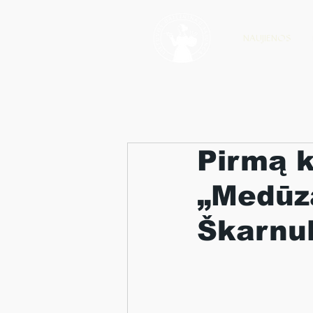
NAUJIENOS
Pirmą k
„Medūza
Škarnul