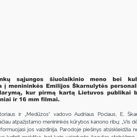
ninkų sąjungos šiuolaikinio meno bei kul
 į menininkės Emilijos Škarnulytės personal
arymą, kur pirmą kartą Lietuvos publikai bu
iai ir 16 mm filmai.
oriaus ir „Medūzos“ vadovo Audriaus Pociaus, E. Škarnu
plačiau atpažįstamo menininkės kūrybos kanono ribų: „Vis dė
formuojasi jos vaizdinija. Parodoje piešinys atsiskleidžia ne k
ius lydinti praktika, bet kaip vaizduote įkrautas stebėjimo 