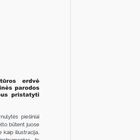
tūros erdvė 
inės parodos 
s pristatyti 
lytės piešiniai 
lto būtent juose 
aip iliustracija, 
instrumentas. Jis 