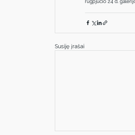
rugpjūčio 24 d. galeri
Susiję įrašai