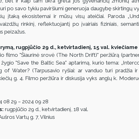
, bet ir kaip tam tikra greta jos gyvenančių žmonių atmin
 kuri po savo tykiu paviršiumi generuoja daugybę skirtingų v
ių įtaką ekosistemai ir mūsų visų ateičiai. Paroda „Und
zdžių rinkinį, reflektuojantį po įvairiais fiziniais, semantinia
us peizažus.
ymą, rugpjūčio 29 d., ketvirtadienį, 15 val. kviečiame į
o filmo "Šiaurinė srovė (The North Drift)" peržiūrą (partne
o žygio "Save the Baltic Sea" aptarimą, kurio tema: „Interco
 of Water? (Tarpusavio ryšiai: ar vanduo turi pradžia ir
iečių g. 4. Filmo peržiūra ir diskusija vyks anglų k. Moderu
4 08 29 – 2024 09 28
s:
 rugpjūčio 29 d., ketvirtadienį, 18 val.
 Aušros Vartų g. 7, Vilnius