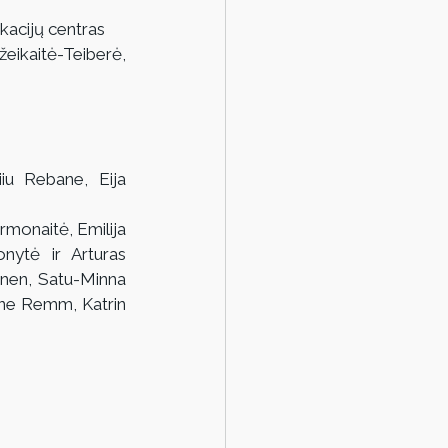
ikacijų centras
ikaitė-Teiberė, 
iu Rebane, Eija 
rmonaitė, Emilija 
onytė ir Arturas 
inen, Satu-Minna 
ane Remm, Katrin 