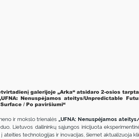
tvirtadienį galerijoje „Arka“ atsidaro 2-osios tarpta
„UFNA: Nenuspėjamos ateitys/Unpredictable Future
Surface / Po paviršiumi“ 
meno ir mokslo trienalės 
„UFNA: Nenuspėjamos ateitys/
duo. Lietuvos dailininkų sąjungos inicijuota eksperimentin
 ateities technologijas ir inovacijas, šiemet aktualizuoja kli