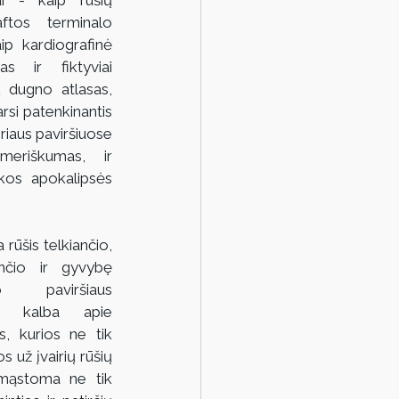
ftos terminalo 
ip kardiografinė 
as ir fiktyviai 
dugno atlasas, 
si patenkinantis 
iaus paviršiuose 
eriškumas, ir 
kos apokalipsės 
rūšis telkiančio, 
ančio ir gyvybę 
o paviršiaus 
ija kalba apie 
, kurios ne tik 
 už įvairių rūšių 
mąstoma ne tik 