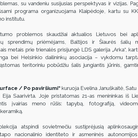
lemas, su vandeniu susijusias perspektyvas ir vizijas. Pag
 išsami programa organizuojama Klaipėdoje, kartu su KK
o institutu.
štumo problemos skaudžiai aktualios Lietuvos bei aplin
nių sprendimų priėmėjams, Baltijos ir Šiaurės šalių mo
is metais prie trienalės prisijungė LDS galerija „Arka“, kartu
unga bei Helsinkio dailininkų asociacija – vykdomu tarpt
tomas teritoriniu pobūdžiu šalis jungiantis jūrinis, gamtini
urface / Po paviršiumi“
 kuruoja Evelina Januškaitė, Satu 
ija Saarivirta. Joje pristatomas 21-as menininkas iš Liet
ntis įvairias meno rūšis: tapybą, fotografiją, videomeną
 keramiką.
lekcija atspindi sovietmečiu sustiprėjusią aplinkosaug
apo nacionalinio identiteto ir asmeninės autonomijos 