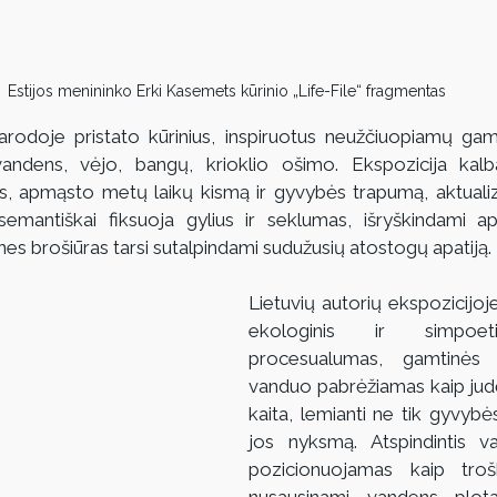
Estijos menininko Erki Kasemets kūrinio „Life-File“ fragmentas
rodoje pristato kūrinius, inspiruotus neužčiuopiamų ga
vandens, vėjo, bangų, krioklio ošimo. Ekspozicija kalb
us, apmąsto metų laikų kismą ir gyvybės trapumą, aktuali
emantiškai fiksuoja gylius ir seklumas, išryškindami aps
ines brošiūras tarsi sutalpindami sudužusių atostogų apatiją.
Lietuvių autorių ekspozicijo
ekologinis ir simpoeti
procesualumas, gamtinės tr
vanduo pabrėžiamas kaip judė
kaita, lemianti ne tik gyvybės
jos nyksmą. Atspindintis va
pozicionuojamas kaip trošk
nusausinami vandens plota