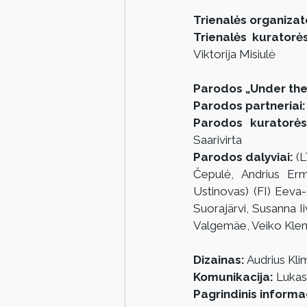
Trienalės organizat
Trienalės kuratorės
Viktorija Misiulė
Parodos „Under the
Parodos partneriai:
Parodos kuratorės
Saarivirta
Parodos dalyviai:
 (
Čepulė, Andrius Erm
Ustinovas) (FI) Eeva-
Suorajärvi, Susanna I
Valgemäe, Veiko Kle
Dizainas:
 Audrius Kli
Komunikacija:
 Lukas
Pagrindinis informa