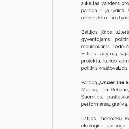
sukeltas vandens prob
paroda ir ją lydinti
universiteto Jūrų tyrim
Baltijos jūros užter
gyventojams, politi
menininkams. Todėl šia
Estijos tapytojų sąj
projektu, kuriuo apmąs
politinis kraštovaizdis.
Parodą
 „Under the S
Muona, Tiiu Rebane, E
Suomijos, pasitelkia
performansą, grafiką,
Estijos menininkų ko
ekologinė apsauga t