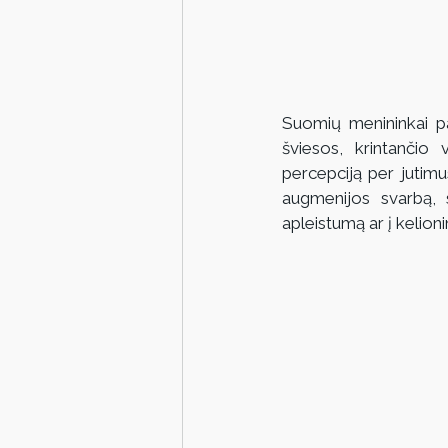
Suomių menininkai pa
šviesos, krintančio 
percepciją per jutim
augmenijos svarbą, s
apleistumą ar į kelion