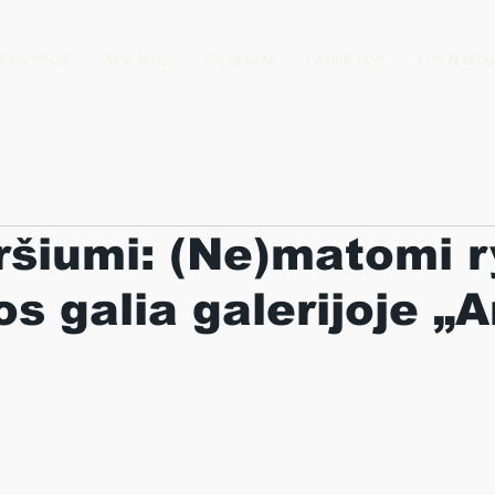
PARODOS
APIE MUS
PROJEKTAI
PATIRK LDS
LDS NARIAI
ršiumi: (Ne)matomi r
os galia galerijoje „