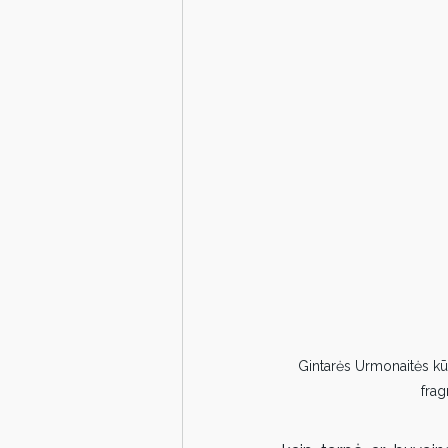
Gintarės Urmonaitės kū
fra