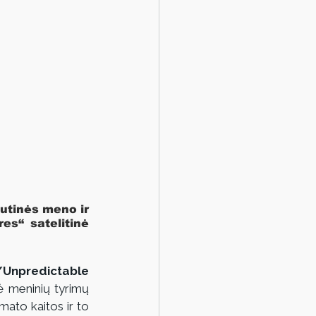
utinės meno ir 
s“ satelitinė 
Unpredictable 
ė meninių tyrimų 
mato kaitos ir to 