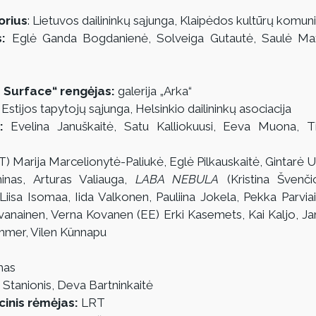
orius
: Lietuvos dailininkų sąjunga, Klaipėdos kultūrų komun
:
 Eglė Ganda Bogdanienė, Solveiga Gutautė, Saulė Maže
 Surface“ rengėjas:
 galerija „Arka“
 
Estijos tapytojų sąjunga, Helsinkio dailininkų asociacija
: 
Evelina Januškaitė, Satu Kalliokuusi, Eeva Muona, Ti
LT) Marija Marcelionytė-Paliukė, Eglė Pilkauskaitė, Gintarė U
inas, Arturas Valiauga, 
LABA NEBULA
 (Kristina Švenči
Liisa Isomaa, Iida Valkonen, Pauliina Jokela, Pekka Parvia
ivanainen, Verna Kovanen (EE) Erki Kasemets, Kai Kaljo, J
mmer, Vilen Künnapu
mas
 Stanionis, Deva Bartninkaitė
cinis rėmėjas:
 LRT