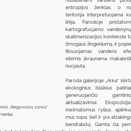
entropijos ženklas, o na
teritorija interpretuojama ka
linija. Parodoje pristatom
kartografuojamo vandenynų 
skaitmenizacijos kontekste tar
žmogaus žingeidumą, ir popier
fiksuojamas vandens efem
eilėmis įkraunama makabriš
nuojauta.
Paroda galerijoje „Arka“ skirta 
ekologinius iššūkius patiri
generuojančio gamtini
aktualizavimui. Ekspozic
rinio „Negyvosios zonos“ 
(ne)matomus ryšius, aplinkas
gmentas
mus supa, bet ir yra atsakingos
bendrabūvį. Gamta čia per