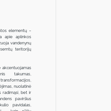
mtos elementų – 
a apie aplinkos 
zuoja vandenynų 
emtų teritorijų 
je akcentuojamas 
nis takumas, 
ansformacijos, 
jimas, nuolatinė 
 radimąsi, bet ir 
ndens paviršius 
ulio pavidalas, 
i - kaip rūšių 