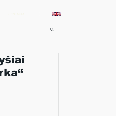
KONTAKTAI
yšiai
Arka“