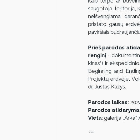
kaip terpė ar buveinė
saugotoja, teritorija,
neišvengiamai daranč
pristato gausų erdvėvai
paviršiais būdraujanči
Prieš parodos atidar
renginį 
- dokumentini
kinas“) ir ekspedicini
Beginning and Ending
Projektų erdvėje, Vok
dr. Justas Kažys.
Parodos laikas:
 202
Parodos atidaryma
Vieta
: galerija „Arka“,
***