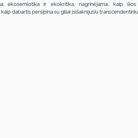
ma ekosemiotika ir ekokritika, nagrinėjama, kaip šios i
kaip dabartis persipina su giliai įsišaknijusiu transcendentini