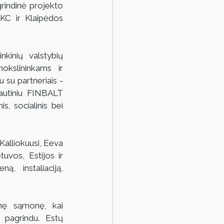
rindinė projekto 
KC ir Klaipėdos 
kinių valstybių 
kslininkams ir 
 su partneriais - 
autiniu FINBALT 
s, socialinis bei 
Kalliokuusi, Eeva 
uvos, Estijos ir 
, instaliaciją, 
inę sąmonę, kai 
pagrindu. Estų 