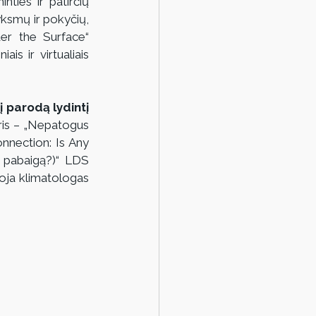
ties ir patirčių 
yksmų ir pokyčių, 
er the Surface“ 
is ir virtualiais 
 parodą lydintį 
ris – „Nepatogus 
nnection: Is Any 
 pabaigą?)“ LDS 
oja klimatologas 