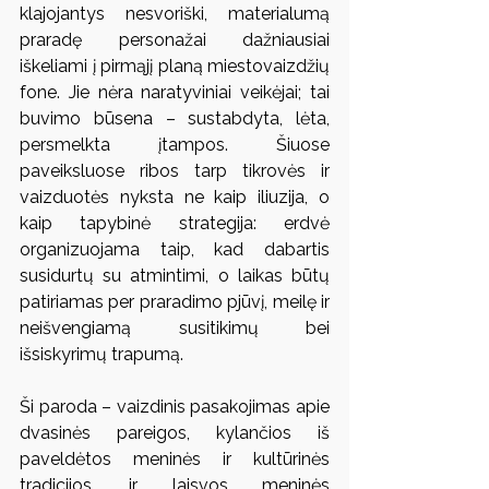
klajojantys nesvoriški, materialumą 
praradę personažai dažniausiai 
iškeliami į pirmąjį planą miestovaizdžių 
fone. Jie nėra naratyviniai veikėjai; tai 
buvimo būsena – sustabdyta, lėta, 
persmelkta įtampos. Šiuose 
paveiksluose ribos tarp tikrovės ir 
vaizduotės nyksta ne kaip iliuzija, o 
kaip tapybinė strategija: erdvė 
organizuojama taip, kad dabartis 
susidurtų su atmintimi, o laikas būtų 
patiriamas per praradimo pjūvį, meilę ir 
neišvengiamą susitikimų bei 
išsiskyrimų trapumą.
Ši paroda – vaizdinis pasakojimas apie 
dvasinės pareigos, kylančios iš 
paveldėtos meninės ir kultūrinės 
tradicijos, ir laisvos meninės 