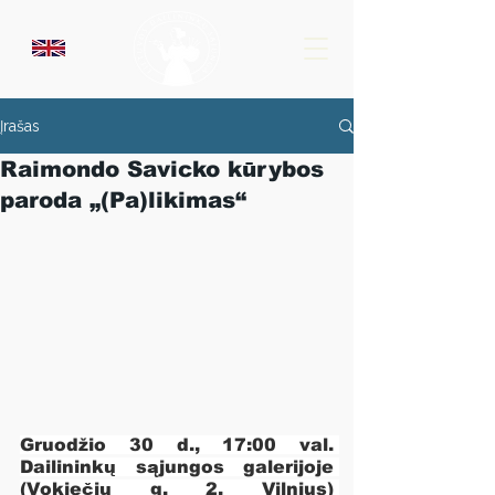
Įrašas
Raimondo Savicko kūrybos
paroda „(Pa)likimas“
Gruodžio 30 d., 17:00 val. 
Dailininkų sąjungos galerijoje 
(Vokiečių g. 2, Vilnius) 