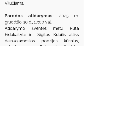
Vilučiams.
Parodos atidarymas:
 2025 m. 
gruodžio 30 d., 17:00 val.
Atidarymo šventės metu Rūta 
Eidukaitytė ir  Sigitas Kubilis atliks 
dainuojamosios poezijos kūrinius, 
sukurtus pagal Raimondo Savicko 
eiles.
Paroda veiks:
 iki sausio 24 d.
Vieta:
 Dailininkų sąjungos galerija, 
Vokiečių g. 2, Vilnius
Darbo laikas:
 II–V: 12–19 val., VI: 12–17 
val.