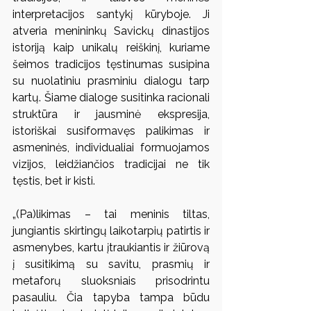
interpretacijos santykį kūryboje. Ji 
atveria menininkų Savickų dinastijos 
istoriją kaip unikalų reiškinį, kuriame 
šeimos tradicijos tęstinumas susipina 
su nuolatiniu prasminiu dialogu tarp 
kartų. Šiame dialoge susitinka racionali 
struktūra ir jausminė ekspresija, 
istoriškai susiformavęs palikimas ir 
asmeninės, individualiai formuojamos 
vizijos, leidžiančios tradicijai ne tik 
tęstis, bet ir kisti.
„(Pa)likimas – tai meninis tiltas,
jungiantis skirtingų laikotarpių patirtis ir 
asmenybes, kartu įtraukiantis ir žiūrovą 
į susitikimą su savitu, prasmių ir 
metaforų sluoksniais prisodrintu 
pasauliu. Čia tapyba tampa būdu 