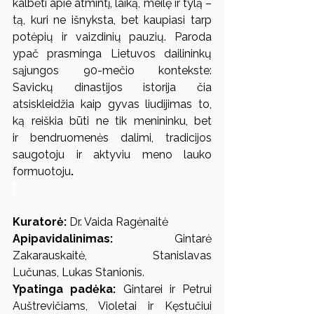
kalbėti apie atmintį, laiką, meilę ir tylą –
tą, kuri ne išnyksta, bet kaupiasi tarp 
potėpių ir vaizdinių pauzių. Paroda 
ypač prasminga Lietuvos dailininkų 
sąjungos 90-mečio kontekste: 
Savickų dinastijos istorija čia 
atsiskleidžia kaip gyvas liudijimas to, 
ką reiškia būti ne tik menininku, bet 
ir
bendruomenės dalimi, tradicijos 
saugotoju ir aktyviu meno lauko 
formuotoju
.
Kuratorė:
 Dr. Vaida Ragėnaitė
Apipavidalinimas:
 Gintarė 
Zakarauskaitė, Stanislavas 
Lučunas, Lukas Stanionis.
Ypatinga padėka:
 Gintarei ir Petrui 
Auštrevičiams, Violetai ir Kęstučiui 