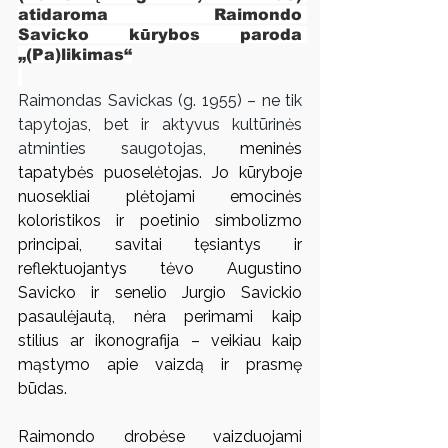
atidaroma Raimondo 
Savicko kūrybos paroda 
„(Pa)likimas“
Raimondas Savickas (g. 1955) – ne tik 
tapytojas, bet ir aktyvus kultūrinės 
atminties saugotojas, 
meninės 
tapatybės puoselėtojas. Jo kūryboje 
nuosekliai plėtojami emocinės 
koloristikos ir poetinio simbolizmo 
principai, savitai tęsiantys ir 
reflektuojantys tėvo Augustino 
Savicko ir senelio Jurgio Savickio 
pasaulėjautą, nėra perimami kaip 
stilius ar ikonografija – veikiau kaip 
mąstymo apie vaizdą ir prasmę 
būdas.
Raimondo drobėse vaizduojami 