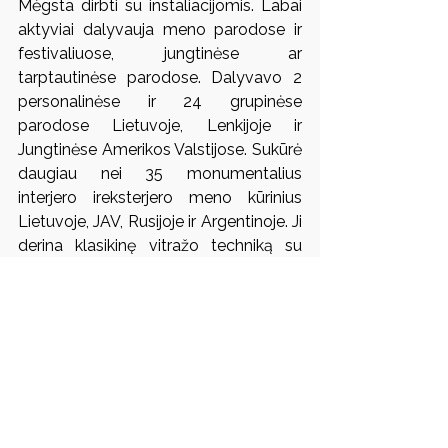
Mėgsta dirbti su instaliacijomis. Labai 
aktyviai dalyvauja meno parodose ir 
festivaliuose, jungtinėse ar 
tarptautinėse parodose. Dalyvavo 2 
personalinėse ir 24 grupinėse 
parodose Lietuvoje, Lenkijoje ir 
Jungtinėse Amerikos Valstijose. Sukūrė 
daugiau nei 35 monumentalius 
interjero ireksterjero meno kūrinius 
Lietuvoje, JAV, Rusijoje ir Argentinoje. Ji 
derina klasikinę vitražo techniką su 
lydymu.
Eglė Rakauskaitė
 - vitražo, stiklo 
menininkė, parodų organizatorė. Rašo 
straipsnius, skaito pranešimus ir veda 
užsiėmimus architektūrinio meninio 
stiklo bei vitražo tema. Dalyvavusi 
daugiau nei 80-yje parodų, 
simpoziumų, tarptautinių projektų. 