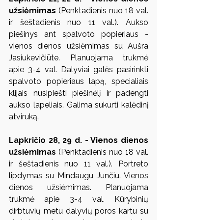
užsiėmimas
 (Penktadienis nuo 18 val. 
ir šeštadienis nuo 11 val.). Aukso 
piešinys ant spalvoto popieriaus - 
vienos dienos užsiėmimas su Aušra 
Jasiukevičiūte. Planuojama trukmė 
apie 3-4 val. Dalyviai galės pasirinkti 
spalvoto popieriaus lapą, specialiais 
klijais nusipiešti piešinėlį ir padengti 
aukso lapeliais. Galima sukurti kalėdinį 
atviruką.
Lapkričio 28, 29 d. - Vienos dienos 
užsiėmimas
 (Penktadienis nuo 18 val. 
ir šeštadienis nuo 11 val.). Portreto 
lipdymas su Mindaugu Junčiu. Vienos 
dienos užsiėmimas. Planuojama 
trukmė apie 3-4 val. Kūrybinių 
dirbtuvių metu dalyvių poros kartu su 