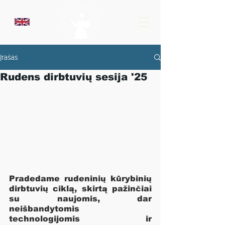
Įrašas
Rudens dirbtuvių sesija '25
Pradedame rudeninių kūrybinių 
dirbtuvių ciklą, skirtą pažinčiai 
su naujomis, dar 
neišbandytomis 
technologijomis ir 