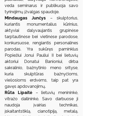
veda seminarus ir publikuoja savo 
tyrinėjimų įžvalgas spaudoje.
Mindaugas Junčys
 – skulptorius, 
kuriantis monumentalius kūrinius, 
aktyviai dalyvaujantis grupinėse 
tarptautinėse bei vietinėse parodose, 
konkursuose, rengiantis personalines 
parodas. Yra sukūręs paminklus 
Popiežiui Jonui Pauliui II bei lietuvių 
aktoriui Donatui Banioniui, dirba 
sakralinio, bažnytinio meno srityse, 
kuria skulptūras bažnyčioms, 
viešosioms erdvėms, taip pat yra 
gavęs apdovanojimų.
Rūta Lipaitė
 – lietuvių menininkė, 
vitražo dailininkė. Savo darbuose ji 
naudoja įvairias technikas, 
įskaitantstiklą, cianotipiją, metalą. 