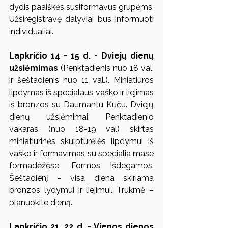
dydis paaiškės susiformavus grupėms. 
Užsiregistravę dalyviai bus informuoti 
individualiai.
Lapkričio 14 - 15 d. - Dviejų dienų 
užsiėmimas
 (Penktadienis nuo 18 val. 
ir šeštadienis nuo 11 val.). Miniatiūros 
lipdymas iš specialaus vaško ir liejimas 
iš bronzos su Daumantu Kuču. Dviejų 
dienų užsiėmimai. Penktadienio 
vakaras (nuo 18-19 val) skirtas 
miniatiūrinės skulptūrėlės lipdymui iš 
vaško ir formavimas su specialia mase 
formadėžėse. Formos išdegamos. 
Šeštadienį – visa diena skiriama 
bronzos lydymui ir liejimui. Trukmė – 
planuokite dieną.
Lapkričio 21, 22 d. - Vienos dienos 