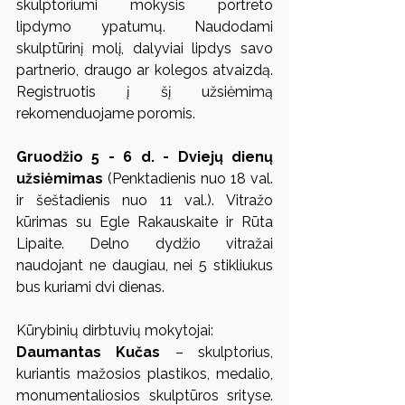
skulptoriumi mokysis portreto 
lipdymo ypatumų. Naudodami 
skulptūrinį molį, dalyviai lipdys savo 
partnerio, draugo ar kolegos atvaizdą. 
Registruotis į šį užsiėmimą 
rekomenduojame poromis.
Gruodžio 5 - 6 d. - Dviejų dienų 
užsiėmimas
 (Penktadienis nuo 18 val. 
ir šeštadienis nuo 11 val.). Vitražo 
kūrimas su Egle Rakauskaite ir Rūta 
Lipaite. Delno dydžio vitražai 
naudojant ne daugiau, nei 5 stikliukus 
bus kuriami dvi dienas. 
Kūrybinių dirbtuvių mokytojai:
Daumantas Kučas
 – skulptorius, 
kuriantis mažosios plastikos, medalio, 
monumentaliosios skulptūros srityse. 