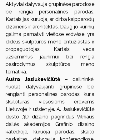
Aktyviai dalyvauja grupinėse parodose 
bei rengia personalines parodas. 
Kartais jas kuruoja, ar dirba kaipparodų 
dizaineris ir architektas. Daug jo kūrinių 
galima pamatyti viešose erdvėse, yra 
didelis skulptūros meno entuziastas ir 
propaguotojas. Kartais veda 
užsiėmimus jaunimui bei rengia 
pasirodymus skulptūros meno 
tematika.
Aušra Jasiukevičiūtė
 – dailininkė, 
nuolat dalyvaujanti grupinėse bei 
rengianti personalines parodas, kuria 
skulptūras viešosioms erdvėms 
Lietuvoje ir užsienyje. A. Jasiukevičiūtė 
dėsto 3D dizaino pagrindus Vilniaus 
dailės akademijos Grafinio dizaino 
katedroje, kuruoja parodas, skaito 
paskaitas, dalyvauja konferencijose, 