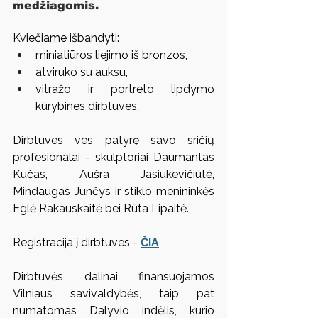
medžiagomis. 
Kviečiame išbandyti:
miniatiūros liejimo iš bronzos,
atviruko su auksu,
vitražo ir portreto lipdymo 
kūrybines dirbtuves.
Dirbtuves ves patyrę savo sričių 
profesionalai - skulptoriai Daumantas 
Kučas, Aušra Jasiukevičiūtė, 
Mindaugas Junčys ir stiklo menininkės 
Eglė Rakauskaitė bei Rūta Lipaitė.
Registracija į dirbtuves - 
ČIA
Dirbtuvės dalinai finansuojamos 
Vilniaus savivaldybės, taip pat 
numatomas Dalyvio indėlis, kurio 