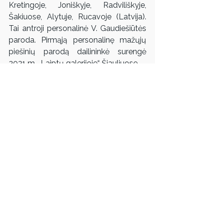
Kretingoje, Joniškyje, Radviliškyje, 
Šakiuose, Alytuje, Rucavoje (Latvija). 
Tai antroji personalinė V. Gaudiešiūtės 
paroda. Pirmąją personalinę mažųjų 
piešinių parodą dailininkė surengė 
2021 m. „Laiptų galerijoje“ Šiauliuose.
Rėmėjai:
Klaipėdos miesto savivaldybė
Lietuvos kultūros taryba
Kuratorė
 – Kristina Jokubavičienė
Koordinatorė
 – Rosana Lukauskaitė
Laukiame Jūsų, laikantis visų saugumo 
reikalavimų atsižvelgiant į SAM 
rekomendacijas. Lankytojai be 
apsauginių kaukių nebus įleidžiami.