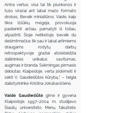
Antra vertus, visa tai tik plunksnos ir 
tušo viražai ant labai mažo formato 
drobės. Beveik miniatiūros. Vaidė, kaip 
tikra iššūkių mėgėja, provokuoja 
pasilenkti arčiau, pamatyti iš toliau, 
atpažinti. Šioje netikėtoje, beveik du 
dešimtmečius tik sau ir labai artimiems 
draugams rodytų darbų 
retrospektyvoje gražiai atsiskleidžia 
dailininkės unikalus savitumas, 
augimas ir branda. Sėkmingas pirmasis 
debiutas Klaipėdoje, verta įsidėmėti ir 
sekti V. Gaudiešiūtės kūrybą.,“ – teigia 
dailėtyrininkė Kristina Jokubavičienė.
Vaidė Gaudiešiūtė
 gimė ir gyvena 
Klaipėdoje. 1997–2004 m. studijavo 
Šiaulių universiteto Menų fakultete. 