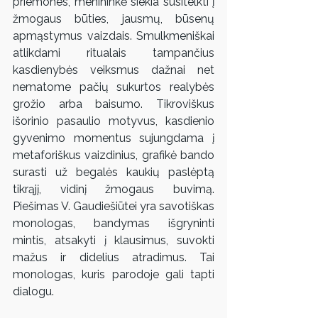
priemones, menininkė siekia susitelkti į 
žmogaus būties, jausmų, būsenų 
apmąstymus vaizdais. Smulkmeniškai 
atlikdami ritualais tampančius 
kasdienybės veiksmus dažnai net 
nematome pačių sukurtos realybės 
grožio arba baisumo. Tikroviškus 
išorinio pasaulio motyvus, kasdienio 
gyvenimo momentus sujungdama į 
metaforiškus vaizdinius, grafikė bando 
surasti už begalės kaukių paslėptą 
tikrąjį, vidinį žmogaus buvimą. 
Piešimas V. Gaudiešiūtei yra savotiškas 
monologas, bandymas išgryninti 
mintis, atsakyti į klausimus, suvokti 
mažus ir didelius atradimus. Tai 
monologas, kuris parodoje gali tapti 
dialogu.