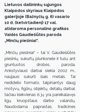
Lietuvos dailininkų sąjungos 
Klaipėdos skyriaus Klaipėdos 
galerijoje (Bažnyčių g. 6) vasario 
10 d. (ketvirtadienį) 17 val. 
atidaroma personalinė grafikės 
Vaidės Gaudiešiūtės paroda 
„Minčių piešiniai“.
„Minčių piešiniai“ – tai V. Gaudiešiūtės 
piešinių, sukurtų plunksnele ir tušu ant 
gruntuotos drobės, paroda. 
Ankstyviausi darbai siekia 2002 m., 
naujausi sukurti šiais metais. Tai 
nedidelio formato, talpinantys daug 
motyvų, figūrų, objektų, detalių darbai, 
tačiau kiekvienas iš jų yra pareikalavęs 
ilgų kruopštaus darbo valandų. 
Naudodama paprastas, tradicines 