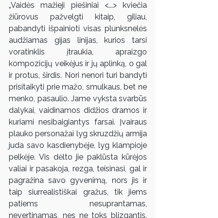
„Vaidės mažieji piešiniai <...> kviečia 
žiūrovus pažvelgti kitaip, giliau, 
pabandyti išpainioti visas plunksnelės 
audžiamas gijas linijas, kurios tarsi 
voratinklis įtraukia, apraizgo 
kompozicijų veikėjus ir jų aplinką, o gal 
ir protus, širdis. Nori nenori turi bandyti 
prisitaikyti prie mažo, smulkaus, bet ne 
menko, pasaulio. Jame vyksta svarbūs 
dalykai, vaidinamos didžios dramos ir 
kuriami nesibaigiantys farsai. Įvairaus 
plauko personažai lyg skruzdžių armija 
juda savo kasdienybėje, lyg klampioje 
pelkėje. Vis dėlto jie paklūsta kūrėjos 
valiai ir pasakoja, rezga, teisinasi, gal ir 
pagražina savo gyvenimą, nors jis ir 
taip siurrealistiškai gražus, tik jiems 
patiems nesuprantamas, 
nevertinamas, nes ne toks blizgantis. 