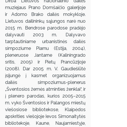
Dirba Lietuvos nacionalinio dailės 
muziejaus Prano Domšaičio galerijoje 
ir Adomo Brako dailės mokykloje. 
Lietuvos dailininkų sąjungos narė nuo 
2015 m. Bendrose parodose pradėjo 
dalyvauti 2003 m. Dalyvavo 
tarptautiniame urbanistinės dailės 
simpoziume Piarnu (Estija, 2004), 
pleneruose Jantarne (Kaliningrado 
sritis, 2005) ir Pietų Prancūzijoje 
(2008). Dar 2005 m. V. Gaudiešiūtė 
įsijungė į kasmet organizuojamus 
dailės simpoziumus-plenerus 
„Šventosios žemės atminties ženklai“, ir 
į plenero parodas, kurios 2005–2015 
m. vyko Šventosios ir Palangos miestų 
viešosiose bibliotekose, Klaipėdos 
apskrities viešojoje Ievos Simonaitytės 
bibliotekoje, Kaune, Naujamiestyje, 