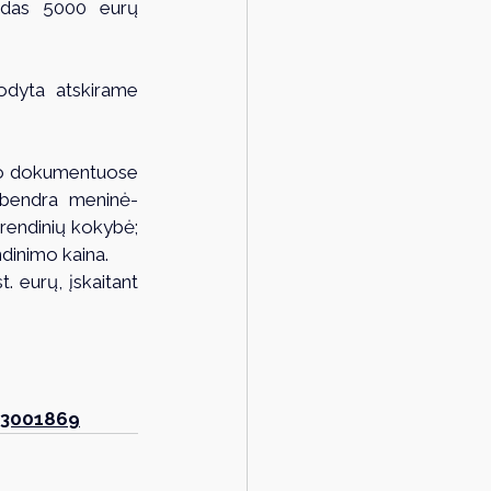
odas 5000 eurų 
odyta atskirame 
rso dokumentuose 
: bendra meninė-
rendinių kokybė; 
inimo kaina.  
 eurų, įskaitant 
=3001869