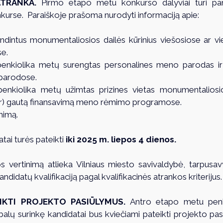
ATRANKA.
 Pirmo etapo metu konkurso dalyviai turi paren
kurse.  Paraiškoje prašoma nurodyti informaciją apie:  
ndintus monumentaliosios dailės kūrinius viešosiose ar vi
se.
penkiolika metų surengtas personalines meno parodas ir 
parodose. 
penkiolika metų užimtas prizines vietas monumentaliosios
ar) gautą finansavimą meno rėmimo programose. 
nimą. 
tai turės pateikti
 iki 2025 m. liepos 4 dienos. 
os vertinimą atlieka Vilniaus miesto savivaldybė, tarpusa
ndidatų kvalifikaciją pagal kvalifikacinės atrankos kriterijus.
EIKTI PROJEKTO PASIŪLYMUS. 
Antro etapo metu penki 
balų surinkę kandidatai bus kviečiami pateikti projekto pasi