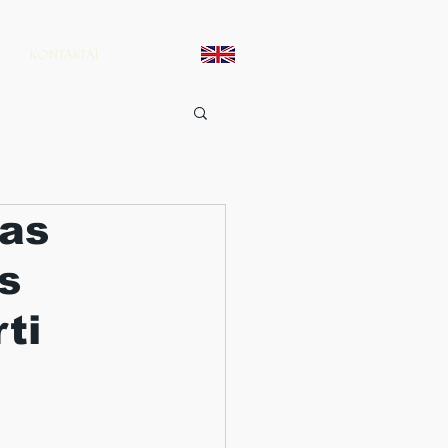
KONTAKTAI
sas
s
ti