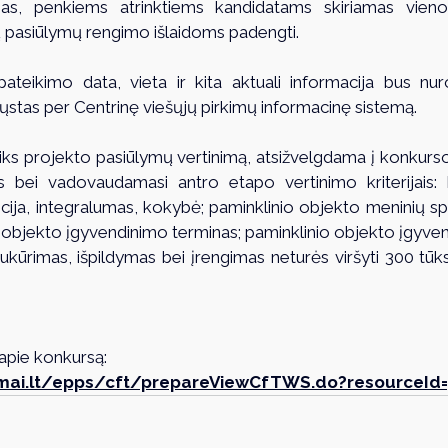
ygas, penkiems atrinktiems kandidatams skiriamas vien
 pasiūlymų rengimo išlaidoms padengti. 
ateikimo data, vieta ir kita aktuali informacija bus nur
siųstas per Centrinę viešųjų pirkimų informacinę sistemą. 
liks projekto pasiūlymų vertinimą, atsižvelgdama į konku
us bei vadovaudamasi antro etapo vertinimo kriterijais
cija, integralumas, kokybė; paminklinio objekto meninių sp
 objekto įgyvendinimo terminas; paminklinio objekto įgyvend
kūrimas, išpildymas bei įrengimas neturės viršyti 300 tūkst.
apie konkursą:
rkimai.lt/epps/cft/prepareViewCfTWS.do?resourceId