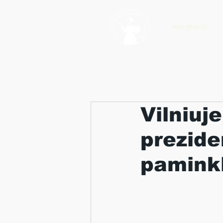
NAUJIENOS
Vilniuj
prezid
paminkl