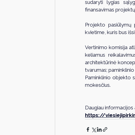
sudaryti lygias sąl
finansavimas projektų
Projekto pasiūlymų p
kvietime, kuris bus iš
Vertinimo komisija at
keliamus reikalavim
architektūrinė koncep
tvarumas; paminklinio
Paminklinio objekto su
mokesčius.
Daugiau informacijos 
https://viesiejipi