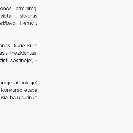
onos atminimą, 
vieta – skveras 
žiavo Lietuvių 
ones, kurie kūrė 
sis Prezidentas, 
ti sostinėje“, – 
inėje atrankoje) 
ą konkurso etapą 
siai balų surinkę 