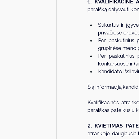
1. KVALIFIKACINĖ 
paraišką dalyvauti kon
Sukurtus ir įgyve
privačiose erdvė
Per paskutinius 
grupinėse meno 
Per paskutinius 
konkursuose ir (
Kandidato išsilavi
Šią informaciją kandida
Kvalifikacinės atrank
paraiškas pateikusių ka
2. KVIETIMAS PAT
atrankoje daugiausia 