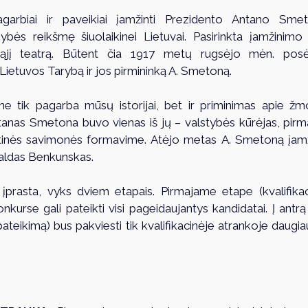
garbiai ir paveikiai įamžinti Prezidento Antano Smet
ybės reikšmę šiuolaikinei Lietuvai. Pasirinkta įamžinimo 
enąjį teatrą. Būtent čia 1917 metų rugsėjo mėn. posėd
i Lietuvos Tarybą ir jos pirmininką A. Smetoną. 
ne tik pagarba mūsų istorijai, bet ir priminimas apie žm
anas Smetona buvo vienas iš jų – valstybės kūrėjas, pirma
tinės savimonės formavime. Atėjo metas A. Smetoną įamžin
aldas Benkunskas. 
 įprasta, vyks dviem etapais. Pirmajame etape (kvalifikac
onkurse gali pateikti visi pageidaujantys kandidatai. Į antr
teikimą) bus pakviesti tik kvalifikacinėje atrankoje daugiau