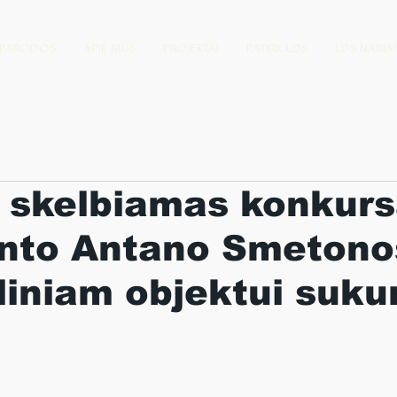
PARODOS
APIE MUS
PROJEKTAI
PATIRK LDS
LDS NARIAI
e skelbiamas konkur
ento Antano Smetono
iniam objektui sukur