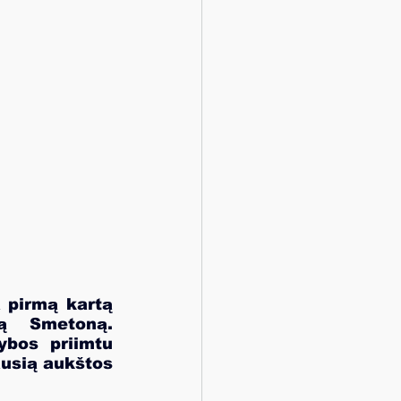
 pirmą kartą 
ą Smetoną. 
bos priimtu 
usią aukštos 