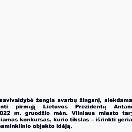
savivaldybė žengia svarbų žingsnį, siekdama
inti pirmąjį Lietuvos Prezidentą Antan
022 m. gruodžio mėn. Vilniaus miesto tary
amas konkursas, kurio tikslas – išrinkti geria
aminklinio objekto idėją.  