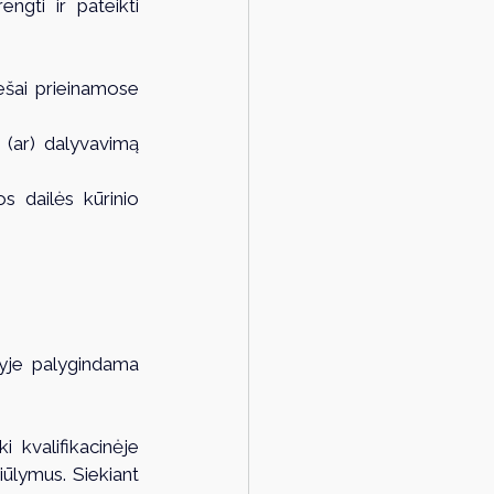
gti ir pateikti 
ešai prieinamose 
(ar) dalyvavimą 
 dailės kūrinio 
vyje palygindama 
 
kvalifikacinėje 
ūlymus. Siekiant 