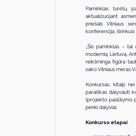
Paminklas turėtų pa
aktualizuojant asmen
priešais Vilniaus s
konferencija, išrinkus
„Šis paminklas – tai 
modernią Lietuvą. Ant
reikšminga figūra tau
sako Vilniaus meras V
Konkursas, kitaip nei
paraiškas dalyvauti k
(projekto pasiūlymo pa
penki dalyviai. 
Konkurso etapai  