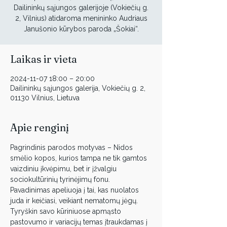
Dailininkų sąjungos galerijoje (Vokiečių g.
2, Vilnius) atidaroma menininko Audriaus
Janušonio kūrybos paroda „Šokiai“.
Laikas ir vieta
2024-11-07 18:00 – 20:00
Dailininkų sąjungos galerija, Vokiečių g. 2,
01130 Vilnius, Lietuva
Apie renginį
Pagrindinis parodos motyvas – Nidos 
smėlio kopos, kurios tampa ne tik gamtos 
vaizdiniu įkvėpimu, bet ir įžvalgiu 
sociokultūrinių tyrinėjimų fonu. 
Pavadinimas apeliuoja į tai, kas nuolatos 
juda ir keičiasi, veikiant nematomų jėgų. 
Tyryškin savo kūriniuose apmąsto 
pastovumo ir variacijų temas įtraukdamas į 