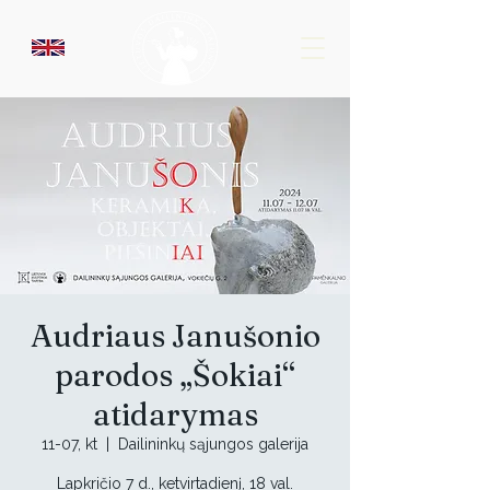
Audriaus Janušonio
parodos „Šokiai“
atidarymas
11-07, kt
  |  
Dailininkų sąjungos galerija
Lapkričio 7 d., ketvirtadienį, 18 val.