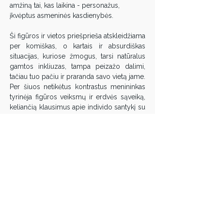
amžiną tai, kas laikina - personažus, 
įkvėptus asmeninės kasdienybės.
Ši figūros ir vietos priešprieša atskleidžiama 
per komiškas, o kartais ir absurdiškas 
situacijas, kuriose žmogus, tarsi natūralus 
gamtos inkliuzas, tampa peizažo dalimi, 
tačiau tuo pačiu ir praranda savo vietą jame. 
Per šiuos netikėtus kontrastus menininkas 
tyrinėja figūros veiksmų ir erdvės sąveiką, 
keliančią klausimus apie individo santykį su 
aplinka. „Viskas vyksta savaime“ ne tik 
peržengia tradicinio peizažo ribas, bet ir 
įtraukia žiūrovą į paslėptą šiuolaikinio 
žmogaus vidinio pasaulio ir gamtos 
kontekstą, įvertinant ir juokaujant apie 
žmogaus buvimą šiame pasaulyje.