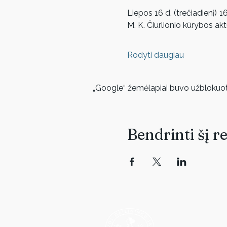
Liepos 16 d. (trečiadienį) 16
M. K. Čiurlionio kūrybos a
Rodyti daugiau
„Google“ žemėlapiai buvo užblokuoti 
Bendrinti šį r