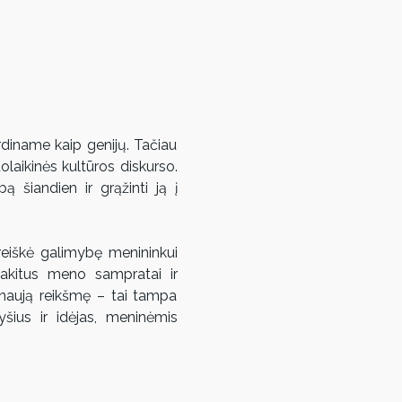
rdiname kaip genijų. Tačiau 
laikinės kultūros diskurso. 
 šiandien ir grąžinti ją į 
eiškė galimybę menininkui 
 pakitus meno sampratai ir 
naują reikšmę – tai tampa 
šius ir idėjas, meninėmis 