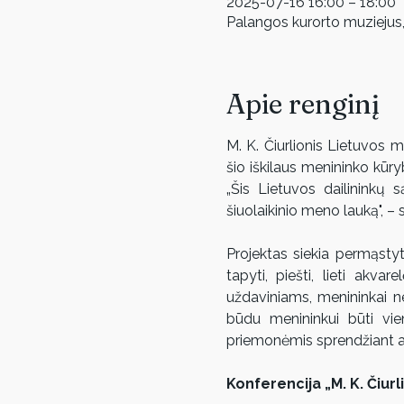
2025-07-16 16:00 – 18:00
Palangos kurorto muziejus,
Apie renginį
M. K. Čiurlionis Lietuvos m
šio iškilaus menininko kūry
„Šis Lietuvos dailininkų s
šiuolaikinio meno lauką", – 
Projektas siekia permąsty
tapyti, piešti, lieti akva
uždaviniams, menininkai n
būdu menininkui būti vien
priemonėmis sprendžiant ak
Konferencija „M. K. Čiurl