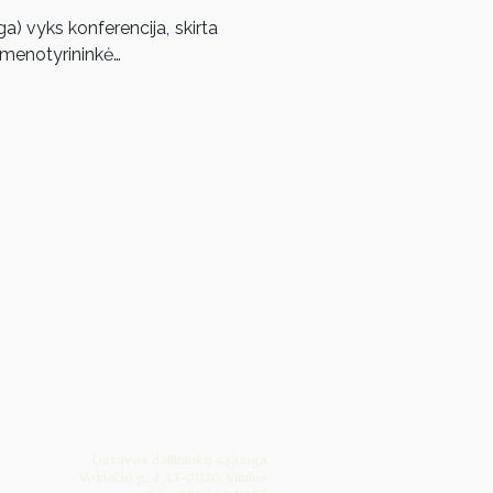
ga) vyks konferencija, skirta 
 menotyrininkė…
Lietuvos dailininkų sąjunga
Vokiečių g. 4, LT-01130, Vilnius