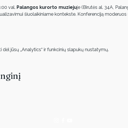
:00 val. 
Palangos kurorto muzieju
je (Birutės al. 34A, Palan
ktualizavimui šiuolaikiniame kontekste. Konferenciją moderuos
dėl jūsų „Analytics“ ir funkcinių slapukų nustatymų.
enginį