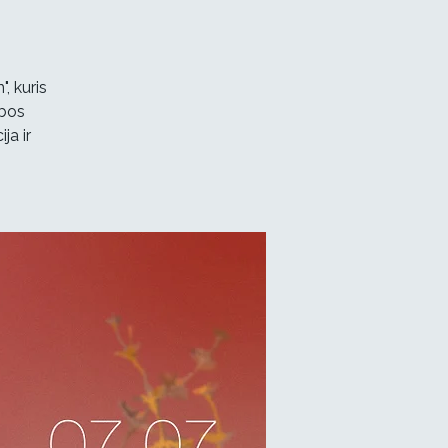
, kuris
ybos
ja ir