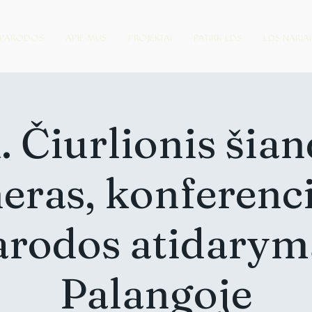
PARODOS
APIE MUS
PROJEKTAI
PATIRK LDS
LDS NARIAI
. Čiurlionis šian
eras, konferenci
arodos atidarym
Palangoje