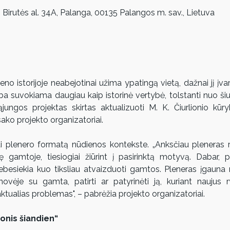
 Birutės al. 34A, Palanga, 00135 Palangos m. sav., Lietuva
eno istorijoje neabejotinai užima ypatingą vietą, dažnai jį įva
ba suvokiama daugiau kaip istorinė vertybė, tolstanti nuo šiuo
ąjungos projektas skirtas aktualizuoti M. K. Čiurlionio kūrybą
sako projekto organizatoriai.
ti plenero formatą nūdienos kontekste. „Anksčiau pleneras r
relę gamtoje, tiesiogiai žiūrint į pasirinktą motyvą. Dabar,
ebesiekia kuo tiksliau atvaizduoti gamtos. Pleneras įgauna 
ovėje su gamta, patirti ar patyrinėti ją, kuriant naujus ry
tualias problemas", – pabrėžia projekto organizatoriai.
ionis šiandien“