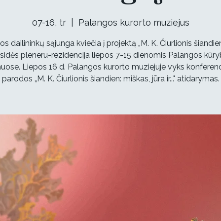
07-16, tr
  |  
Palangos kurorto muziejus
os dailininkų sąjunga kviečia į projektą „M. K. Čiurlionis šiandien"
sidės pleneru-rezidencija liepos 7-15 dienomis Palangos kūr
ose. Liepos 16 d. Palangos kurorto muziejuje vyks konferenci
parodos „M. K. Čiurlionis šiandien: miškas, jūra ir..." atidarymas.