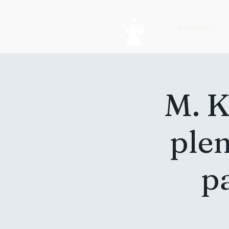
NAUJIENOS
M. K
plen
p