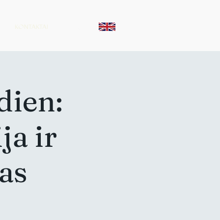
KONTAKTAI
dien:
ja ir
as