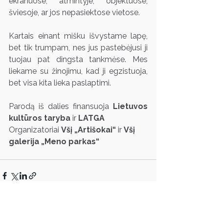
ekranuose, atmintyje, objektuose, 
šviesoje, ar jos nepasiektose vietose.
Kartais einant mišku išvystame lapę, 
bet tik trumpam, nes jus pastebėjusi ji 
tuojau pat dingsta tankmėse. Mes 
liekame su žinojimu, kad ji egzistuoja, 
bet visa kita lieka paslaptimi.
Parodą iš dalies finansuoja 
Lietuvos 
kultūros taryba
 ir 
LATGA
Organizatoriai 
Všį „Artišokai“
 ir 
Všį 
galerija „Meno parkas“
Rodyti viską
Susiję įrašai