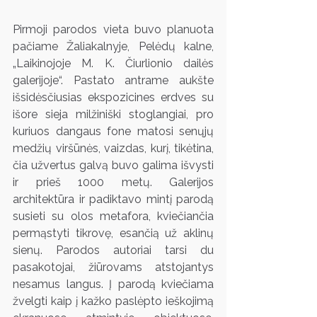
Pirmoji parodos vieta buvo planuota 
pačiame Žaliakalnyje, Pelėdų kalne, 
„Laikinojoje M. K. Čiurlionio dailės 
galerijoje“. Pastato antrame aukšte 
išsidėsčiusias ekspozicines erdves su 
išore sieja milžiniški stoglangiai, pro 
kuriuos dangaus fone matosi senųjų 
medžių viršūnės, vaizdas, kurį, tikėtina, 
čia užvertus galvą buvo galima išvysti 
ir prieš 1000 metų. Galerijos 
architektūra ir padiktavo mintį parodą 
susieti su olos metafora, kviečiančia 
permąstyti tikrovę, esančią už aklinų 
sienų. Parodos autoriai tarsi du 
pasakotojai, žiūrovams atstojantys 
nesamus langus. Į parodą kviečiama 
žvelgti kaip į kažko paslėpto ieškojimą 