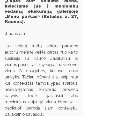
„Lapės ola“ veikimo dieną, 
kviečiame jus į menininkų 
vedamą ekskursiją galerijoje 
„Meno parkas“ (Rotušės a. 27, 
Kaunas).
„Lapės ola“
Jau keletą metų abiejų parodos 
autorių meninė veikla kartas nuo karto 
susisieja su Kauno Žaliakalniu. Iš 
vienos pusės tai tik geografinė vietovė, 
viena iš daugybės, kuriose tenka 
lankytis. Tačiau būnant čia, kaip reta 
kur, kontekstas tampa ypač svarbus, 
neišvengiamas kūrybinio proceso 
dalyvis. Todėl galiausiai abu 
menininkus apjungė viena intencija – 
dedikuoti parodą šiam kontekstui, 
Žaliakalnio savasčiai.