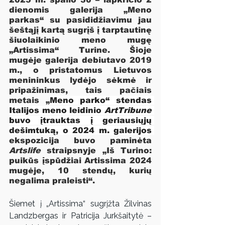
dienomis galerija „Meno 
parkas“ su pasididžiavimu jau 
šeštąjį kartą sugrįš į tarptautinę 
šiuolaikinio meno mugę 
„Artissima“ Turine. Šioje 
mugėje galerija debiutavo 2019 
m., o pristatomus Lietuvos 
menininkus lydėjo sėkmė ir 
pripažinimas, tais pačiais 
metais „
Meno parko“ stendas 
Italijos meno leidinio 
ArtTribune
buvo įtrauktas į geriausiųjų 
dešimtuką, o 2024 m. galerijos 
ekspozicija buvo paminėta 
Artslife
 straipsnyje „Iš Turino: 
puikūs įspūdžiai Artissima 2024 
mugėje, 10 stendų, kurių 
negalima praleisti“.
Šiemet į „Artissima“ sugrįžta Žilvinas 
Landzbergas ir Patricija Jurkšaitytė – 