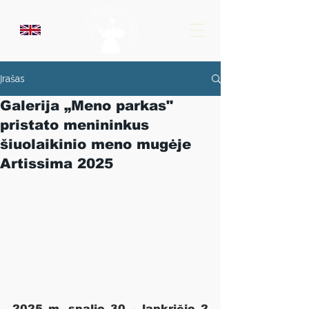
Įrašas
Galerija „Meno parkas"
pristato menininkus
šiuolaikinio meno mugėje
Artissima 2025
2025 m. spalio 30 – lapkričio 2 