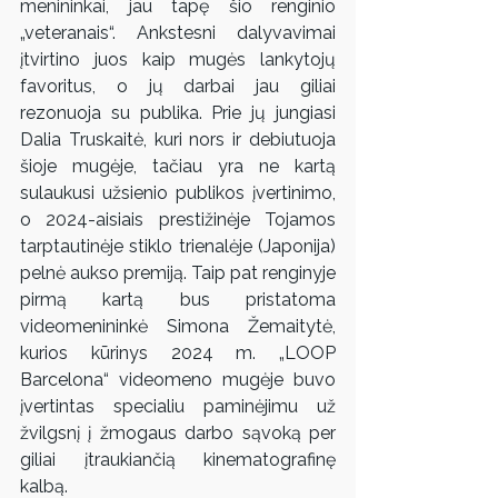
menininkai, jau tapę šio renginio 
„veteranais“. Ankstesni dalyvavimai 
įtvirtino juos kaip mugės lankytojų 
favoritus, o jų darbai jau giliai 
rezonuoja su publika. Prie jų jungiasi 
Dalia Truskaitė, kuri nors ir debiutuoja 
šioje mugėje, tačiau yra ne kartą 
sulaukusi užsienio publikos įvertinimo, 
o 2024-aisiais prestižinėje Tojamos 
tarptautinėje stiklo trienalėje (Japonija) 
pelnė aukso premiją. Taip pat renginyje 
pirmą kartą bus pristatoma 
videomenininkė Simona Žemaitytė, 
kurios kūrinys 2024 m. „LOOP 
Barcelona“ videomeno mugėje buvo 
įvertintas specialiu paminėjimu už 
žvilgsnį į žmogaus darbo sąvoką per 
giliai įtraukiančią kinematografinę 
kalbą.