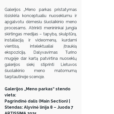
Galerijos „Meno parkas pristatymas 
išsiskiria konceptualiu nuoseklumu ir 
apgalvotu dėmesiu šiuolaikinio meno 
procesams. Atrinkti menininkai jungia 
skirtingas medijas – tapybą, skulptūrą, 
instaliaciją ir videomeną, kurdami 
vientisą, intelektualiai įtraukią 
ekspoziciją. Dalyvavimas Turino 
mugėje dar kartą patvirtina nuoseklų 
galerijos siekį stiprinti Lietuvos 
šiuolaikinio meno matomumą 
tarptautinėje scenoje.
Galerijos „Meno parkas“ stendo 
vieta:
Pagrindinė dalis (Main Section) | 
Stendas: Alyvinė linija 8 – Juoda 7
ARTISSIMA 2025