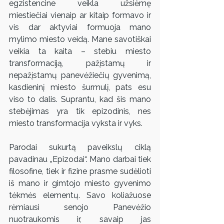
egzistencine veikla užsiėmę 
miestiečiai vienaip ar kitaip formavo ir 
vis dar aktyviai formuoja mano 
mylimo miesto veidą. Mane savotiškai 
veikia ta kaita – stebiu miesto 
transformaciją, pažįstamų ir 
nepažįstamų panevėžiečių gyvenimą, 
kasdieninį miesto šurmulį, pats esu 
viso to dalis. Suprantu, kad šis mano 
stebėjimas yra tik epizodinis, nes 
miesto transformacija vyksta ir vyks.
Parodai sukurtą paveikslų ciklą 
pavadinau „Epizodai“. Mano darbai tiek 
filosofine, tiek ir fizine prasme sudėlioti 
iš mano ir gimtojo miesto gyvenimo 
tėkmės elementų. Savo koliažuose 
rėmiausi senojo Panevėžio 
nuotraukomis ir, savaip jas 