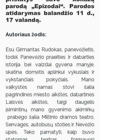
parodą „Epizodai“. Parodos 
atidarymas balandžio 11 d., 
17 valandą.
Autoriaus žodis:
Esu Girmantas Rudokas, panevėžietis, 
todėl Panevėžio praeities ir dabarties 
istorija bei vaizdai gyvena manyje, 
skatina domėtis aplinkui vykusiais ir 
vykstančiais pokyčiais. Mano 
vaikystės namas stovi šalia 
pagrindinės miesto aikštės, dabartinės 
Laisvės aikštės, taigi daugelis 
įsimintinų mano gyvenimo akimirkų 
 prabėgo šalia Miltinio dramos teatro, 
Senvagės, autobusų stoties ir Nevėžio 
upės. Teko pamatyti, kaip buvo 
statomas teatras, formavosi 