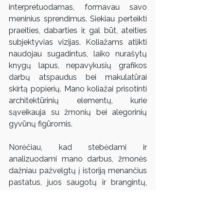
interpretuodamas, formavau savo 
meninius sprendimus. Siekiau perteikti 
praeities, dabarties ir, gal būt, ateities 
subjektyvias vizijas. Koliažams atlikti 
naudojau sugadintus, laiko nurašytų 
knygų lapus, nepavykusių grafikos 
darbų atspaudus bei makulatūrai 
skirtą popierių. Mano koliažai prisotinti 
architektūrinių elementų, kurie 
sąveikauja su žmonių bei alegorinių 
gyvūnų figūromis.
Norėčiau, kad stebėdami ir 
analizuodami mano darbus, žmonės 
dažniau pažvelgtų į istoriją menančius 
pastatus, juos saugotų ir brangintų, 
kad prisimintų  miesto vaizdą ir jo 
savastį formavusius ir dabartį 
kuriančius žmones.