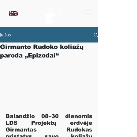
Įrašas
Girmanto Rudoko koliažų
paroda „Epizodai“
Balandžio 08–30 dienomis 
LDS Projektų erdvėje 
Girmantas Rudokas 
pristatys savo koliažų 