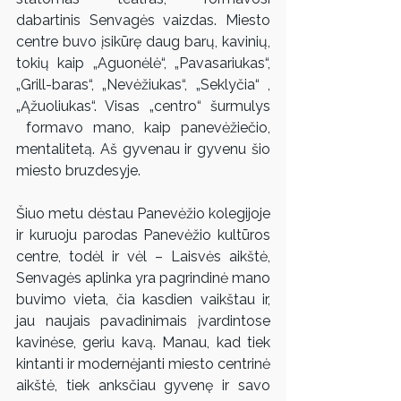
dabartinis Senvagės vaizdas. Miesto 
centre buvo įsikūrę daug barų, kavinių, 
tokių kaip „Aguonėlė“, „Pavasariukas“, 
„Grill-baras“, „Nevėžiukas“, „Seklyčia“ , 
„Ąžuoliukas“. Visas „centro“ šurmulys 
 formavo mano, kaip panevėžiečio, 
mentalitetą. Aš gyvenau ir gyvenu šio 
miesto bruzdesyje.
Šiuo metu dėstau Panevėžio kolegijoje 
ir kuruoju parodas Panevėžio kultūros 
centre, todėl ir vėl – Laisvės aikštė, 
Senvagės aplinka yra pagrindinė mano 
buvimo vieta, čia kasdien vaikštau ir, 
jau naujais pavadinimais įvardintose 
kavinėse, geriu kavą. Manau, kad tiek 
kintanti ir modernėjanti miesto centrinė 
aikštė, tiek anksčiau gyvenę ir savo 