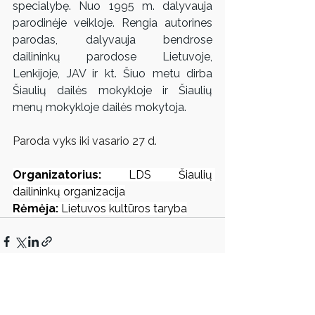
specialybę. Nuo 1995 m. dalyvauja 
parodinėje veikloje. Rengia autorines 
parodas, dalyvauja bendrose 
dailininkų parodose Lietuvoje, 
Lenkijoje, JAV ir kt. Šiuo metu dirba 
Šiaulių dailės mokykloje ir Šiaulių 
menų mokykloje dailės mokytoja.
Paroda vyks iki vasario 27 d.
Organizatorius: 
LDS Šiaulių 
dailininkų organizacija
Rėmėja:
 Lietuvos kultūros taryba
Rodyti viską
Susiję įrašai