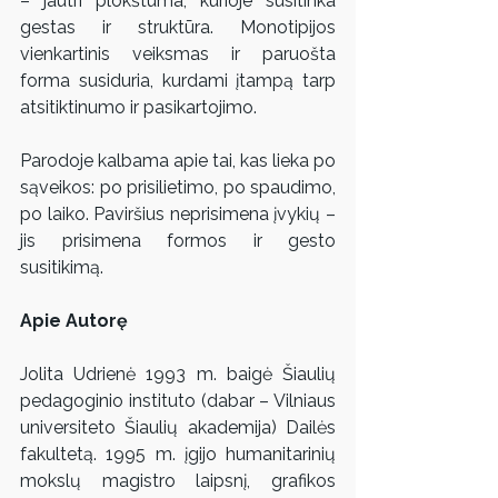
– jautri plokštuma, kurioje susitinka 
gestas ir struktūra. Monotipijos 
vienkartinis veiksmas ir paruošta 
forma susiduria, kurdami įtampą tarp 
atsitiktinumo ir pasikartojimo.
Parodoje kalbama apie tai, kas lieka po 
sąveikos: po prisilietimo, po spaudimo, 
po laiko. Paviršius neprisimena įvykių – 
jis prisimena formos ir gesto 
susitikimą.
Apie Autorę
Jolita Udrienė 1993 m. baigė Šiaulių 
pedagoginio instituto (dabar – Vilniaus 
universiteto Šiaulių akademija) Dailės 
fakultetą. 1995 m. įgijo humanitarinių 
mokslų magistro laipsnį, grafikos 