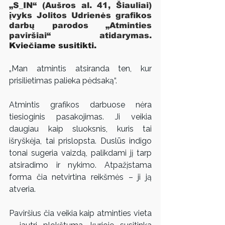
„S_IN“ (Aušros al. 41, Šiauliai) 
įvyks Jolitos Udrienės grafikos 
darbų parodos „Atminties 
paviršiai“ atidarymas. 
Kviečiame susitikti.
„Man atmintis atsiranda ten, kur 
prisilietimas palieka pėdsaką“.
Atmintis grafikos darbuose nėra 
tiesioginis pasakojimas. Ji veikia 
daugiau kaip sluoksnis, kuris tai 
išryškėja, tai prislopsta. Duslūs indigo 
tonai sugeria vaizdą, palikdami jį tarp 
atsiradimo ir nykimo. Atpažįstama 
forma čia netvirtina reikšmės – ji ją 
atveria.
Paviršius čia veikia kaip atminties vieta 