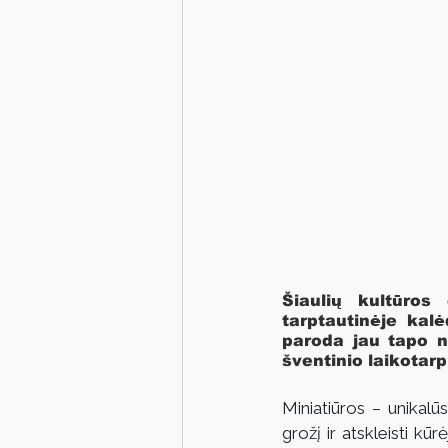
Šiaulių kultūros
tarptautinėje kal
paroda jau tapo ne
šventinio laikotarp
Miniatiūros – unikalūs
grožį ir atskleisti kū