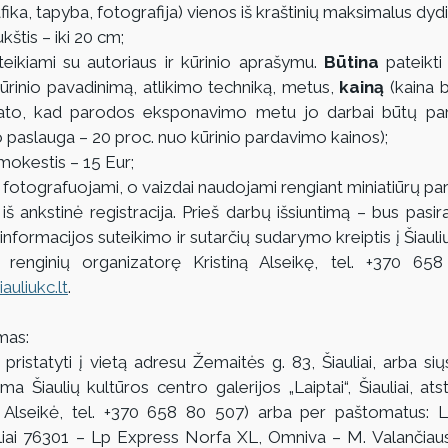
ika, tapyba, fotografija) vienos iš kraštinių maksimalus dydis 
štis – iki 20 cm;
eikiami su autoriaus ir kūrinio aprašymu. 
Būtina
 pateikti
rinio pavadinimą, atlikimo techniką, metus, 
kainą
 (kaina b
mato, kad parodos eksponavimo metu jo darbai būtų pa
 paslauga – 20 proc. nuo kūrinio pardavimo kainos);
mokestis
– 15 Eur;
 fotografuojami, o vaizdai naudojami rengiant miniatiūrų p
iš ankstinė registracija. Prieš darbų išsiuntimą – bus pasir
 informacijos suteikimo ir sutarčių sudarymo kreiptis į Šiauli
auliukc.lt
.
mas:
pristatyti į vietą adresu Žemaitės g. 83, Šiauliai, arba sių
a Šiaulių kultūros centro galerijos „Laiptai“, Šiauliai, ats
 Alseikė, tel. +370 658 80 507) arba per paštomatus: L
uliai 76301 – Lp Express Norfa XL, Omniva – M. Valančiau