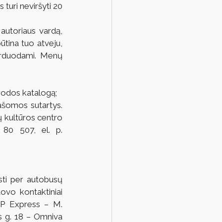
turi neviršyti 20 
 autoriaus vardą, 
ūtina tuo atveju, 
rduodami. Menų 
arodos katalogą;
ašomos sutartys. 
ų kultūros centro 
Parodų skyriaus renginių organizatorę Kristiną Alseikę, tel. +370 658 80 507, el. p. 
sti per autobusų 
tovo kontaktiniai 
P Express – M. 
s g. 18 – Omniva 