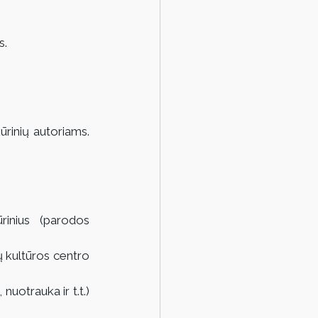
s.
rinių autoriams. 
inius (parodos 
ių kultūros centro 
uotrauka ir t.t.) 