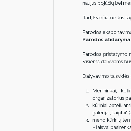
naujus pojūčių bei men
Tad, kviečiame Jus tap
Parodos eksponavimo l
Parodos atidarymas 
Parodos pristatymo me
Visiems dalyviams bus 
Dalyvavimo taisyklės:
Menininkai, ket
organizatorius pas
kūriniai pateikiami 
galeriją „Laiptai“ 
meno kūrinių tema,
– laisvai pasiren