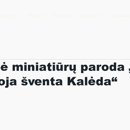
PARODOS
APIE MUS
PROJEKTAI
PATIRK LDS
LDS NARIAI
ė miniatiūrų paroda
oja šventa Kalėda“