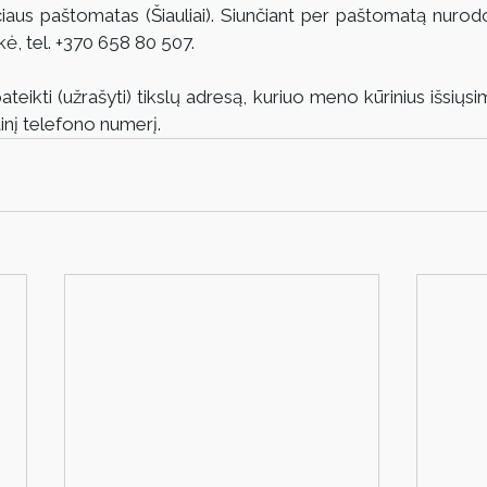
aus paštomatas (Šiauliai). Siunčiant per paštomatą nurod
kė, tel. +370 658 80 507.
eikti (užrašyti) tikslų adresą, kuriuo meno kūrinius išsiųsim
inį telefono numerį.