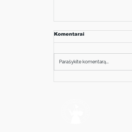
Komentarai
Parašykite komentarą...
Simonos Bagdonaitės-
Gubinienės paroda
LOST IN CIRCUS