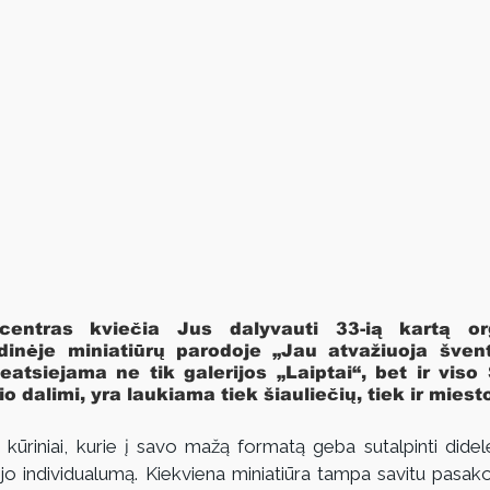
 centras kviečia Jus dalyvauti 33-ią kartą org
ėdinėje miniatiūrų parodoje „Jau atvažiuoja švent
atsiejama ne tik galerijos „Laiptai“, bet ir viso 
io dalimi, yra laukiama tiek šiauliečių, tiek ir miest
 kūriniai, kurie į savo mažą formatą geba sutalpinti dideles
rėjo individualumą. Kiekviena miniatiūra tampa savitu pasako