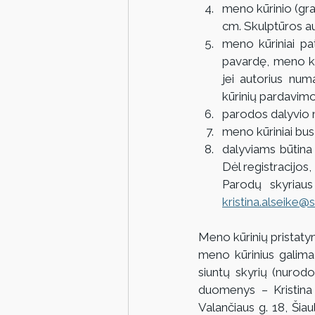
meno kūrinio (graf
cm. Skulptūros auk
meno kūriniai pat
pavardę, meno kū
jei autorius nu
kūrinių pardavimo
parodos dalyvio 
meno kūriniai bus
dalyviams būtina 
Dėl registracijos,
kristina.alseike@si
Meno kūrinių pristaty
meno kūrinius galima 
siuntų skyrių (nurodom
duomenys – Kristina
Valančiaus g. 18, Šia