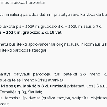
inės išraiškos horizontus.
ti miniatiūrų parodos dalimi ir pristatyti savo kūrybos darbu
aikotarpis – 2025 m. gruodžio 4 d. – 2026 m. sausio 3 d.
– 2025 m. gruodžio 4 d. 18 val.
tu bus įteikti apdovanojimai originaliausių ir įdomiausių kū
įteikti parodos katalogai.
inantys dalyvauti parodoje, turi pateikti 2–3 meno kūr
ilieką teisę į meno kūrinių atranką);
iki 
2025 m. lapkričio 8 d. (imtinai)
 pristatant juos į Šiaul
(Žemaitės g. 83, Šiauliai);
 techninis išpildymas (grafika, tapyba, skulptūra, objektas, n
kamas;