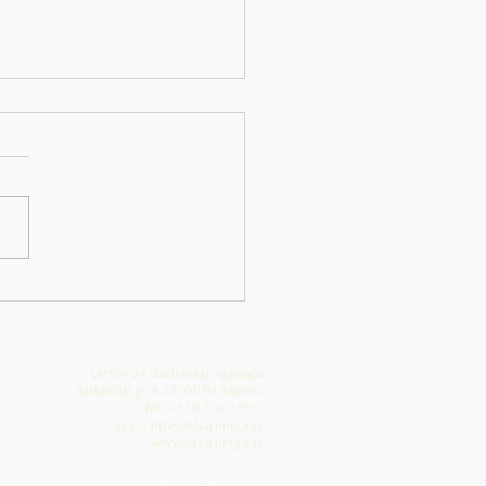
tūros bendruomenės
testas
Lietuvos dailininkų sąjunga
Vokiečių g. 4, LT-01130, Vilnius
Tel. +370 5 2622557
El.p.: info@ldsajunga.lt
www.ldsajunga.lt
Sena svetainė