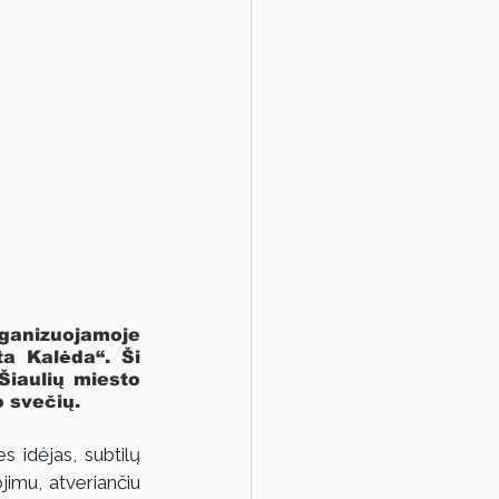
anizuojamoje 
a Kalėda“. Ši 
Šiaulių miesto 
o svečių.
 idėjas, subtilų 
jimu, atveriančiu 