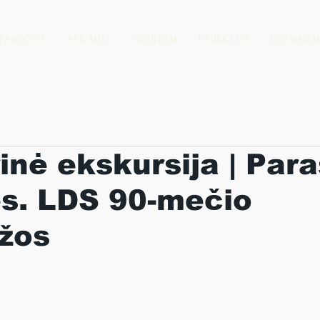
PARODOS
APIE MUS
PROJEKTAI
PATIRK LDS
LDS NARIAI
inė ekskursija | Paraš
s. LDS 90-mečio
žos