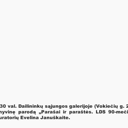
30 val. Dailininkų sąjungos galerijoje (Vokiečių g. 2,
hyvinę parodą „Parašai ir paraštės. LDS 90-meči
kuratorių Evelina Januškaite.