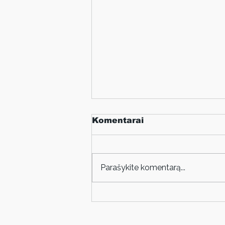
Komentarai
Parašykite komentarą...
Martos Vosyliūtės
paroda „(Ne)galvojant
apie autoportretą“