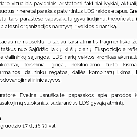
o vizualiais pavidalais pristatomi faktiniai įvykiai, aktual
uotus ir neretai parašais patvirtintus LDS raidos etapus. Gre
stų, tarsi paraštėse papasakotų gyvų liudijimų, (ne)oficialių is
latesnį organizacijos naratyvą ir veiklos dinamiką.
, tačiau ne nuoseklų, o labiau tarsi atmintis fragmentišką žem
s taškus nuo Sąjūdžio laikų iki šių dienų. Ekspozicijoje re
ės dailininkų sąjungos, LDS narių veiklos kronikas akumuliuo
kcentai, teisminiai ginčai, nekilnojamo turto kisma
rmainos, dailininkų regatos, dailės kombinatų likimai,
apdovanojimai ir iniciatyvos.
uratorė Evelina Januškaitė papasakos apie parodos k
pasakojimų sluoksnius, sudarančius LDS gyvąją atmintį.
a
 gruodžio 17 d., 16:30 val.