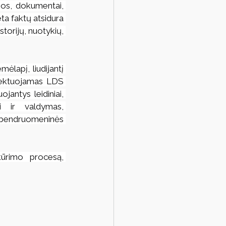
ijos, dokumentai, 
ta faktų atsidura 
torijų, nuotykių, 
ėlapį, liudijantį 
flektuojamas LDS 
jantys leidiniai, 
i ir valdymas, 
 bendruomeninės 
ūrimo procesą, 