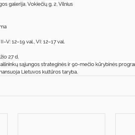
os galerija, Vokiečių g. 2, Vilnius
oma
I–V: 12–19 val., VI: 12–17 val.
žio 27 d.
ailininkų sąjungos strateginės ir 90-mečio kūrybinės progra
inansuoja Lietuvos kultūros taryba.