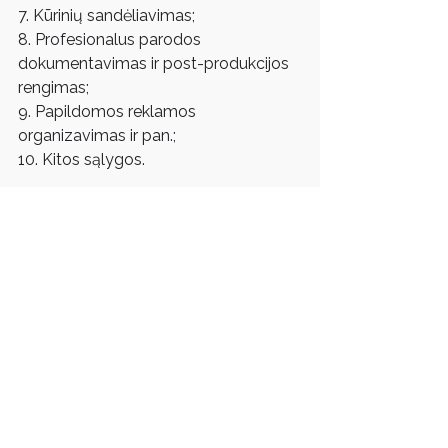
7. Kūrinių sandėliavimas;
8. Profesionalus parodos 
dokumentavimas ir post-produkcijos 
rengimas;
9. Papildomos reklamos 
organizavimas ir pan.;
10. Kitos sąlygos.
Prioritetai teikiami šiems projektams 
ir parodoms:
1. Tęstiniams projektams;
2. Tarptautiniams projektams 
(tarptautinių mainų programoms);
3. Projektams, skatinantiems jaunųjų 
menininkų kūrybą (grupinėms jaunųjų 
menininkų parodoms ir projektams);
4. Konceptualioms kuratorinėms 
parodoms, įvairiems kultūros tyrimams;