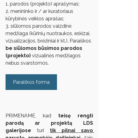
1. parodos (projekto) aprašymas;
2. menininko ir / ar kuratoriaus 
kūrybinės veiklos aprašas;
3. siūlomos parodos vaizdinė 
medžiaga (kūrinių nuotraukos, eskizai, 
vizualizacijos, brėžiniai ir kt.). Paraiškos 
be siūlomos būsimos parodos 
(projekto)
 vizualinės medžiagos 
nebus svarstomos.
Paraiškos forma
PRIMENAME, kad 
teisę rengti 
parodą ar projektą LDS 
galerijose
 turi 
tik pilnai savo 
narystę apmokėję dailininkai
, taip 