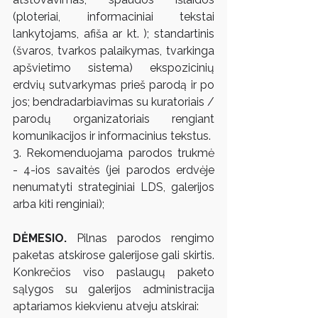
(ploteriai, informaciniai tekstai 
lankytojams, afiša ar kt. ); standartinis 
(švaros, tvarkos palaikymas, tvarkinga 
apšvietimo sistema) ekspozicinių 
erdvių sutvarkymas prieš parodą ir po 
jos; bendradarbiavimas su kuratoriais / 
parodų organizatoriais rengiant 
komunikacijos ir informacinius tekstus.
3. Rekomenduojama parodos trukmė 
- 4-ios savaitės (jei parodos erdvėje 
nenumatyti strateginiai LDS, galerijos 
arba kiti renginiai); 
DĖMESIO. 
Pilnas parodos rengimo 
paketas atskirose galerijose gali skirtis. 
Konkrečios viso paslaugų paketo 
sąlygos su galerijos administracija 
aptariamos kiekvienu atveju atskirai: