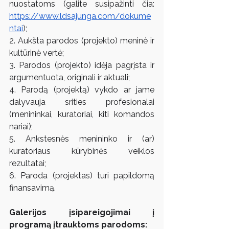
nuostatoms (galite susipažinti čia: 
https://www.ldsajunga.com/dokume
ntai
);
2. Aukšta parodos (projekto) meninė ir 
kultūrinė vertė;
3. Parodos (projekto) idėja pagrįsta ir 
argumentuota, originali ir aktuali;
4. Parodą (projektą) vykdo ar jame 
dalyvauja srities profesionalai 
(menininkai, kuratoriai, kiti komandos 
nariai);
5. Ankstesnės menininko ir (ar) 
kuratoriaus kūrybinės veiklos 
rezultatai;
6. Paroda (projektas) turi papildomą 
finansavimą.
Galerijos įsipareigojimai į 
programą įtrauktoms parodoms: