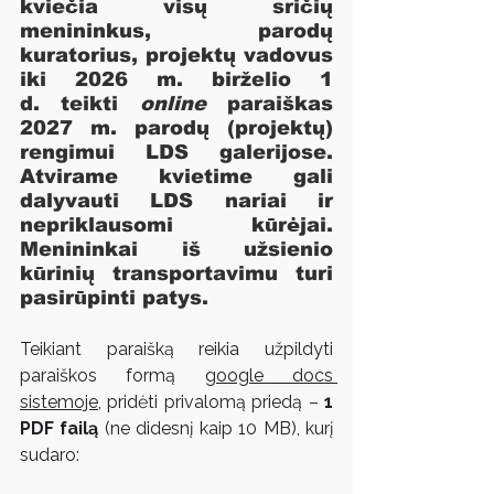
kviečia visų sričių 
menininkus, parodų 
kuratorius, projektų vadovus 
iki 2026 m. birželio 1 
d.
 teikti 
online
 paraiškas 
2027 m. parodų (projektų) 
rengimui LDS galerijose. 
Atvirame kvietime gali 
dalyvauti LDS nariai ir 
nepriklausomi kūrėjai. 
Menininkai iš užsienio 
kūrinių transportavimu turi 
pasirūpinti patys.
Teikiant paraišką reikia užpildyti 
paraiškos formą 
google docs 
sistemoje
, pridėti privalomą priedą – 
1 
PDF failą
 (ne didesnį kaip 10 MB), kurį 
sudaro: