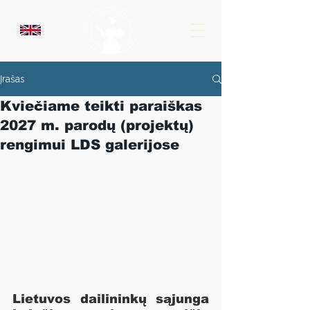
Įrašas
Kviečiame teikti paraiškas
2027 m. parodų (projektų)
rengimui LDS galerijose
Lietuvos dailininkų sąjunga 