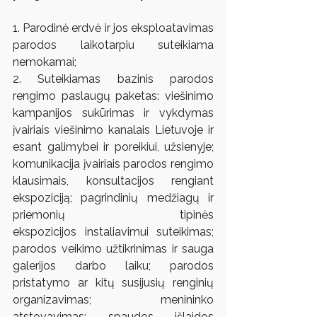
1. Parodinė erdvė ir jos eksploatavimas 
parodos laikotarpiu suteikiama 
nemokamai;
2. Suteikiamas bazinis parodos 
rengimo paslaugų paketas: viešinimo 
kampanijos sukūrimas ir vykdymas 
įvairiais viešinimo kanalais Lietuvoje ir 
esant galimybei ir poreikiui, užsienyje; 
komunikacija įvairiais parodos rengimo 
klausimais, konsultacijos rengiant 
ekspoziciją; pagrindinių medžiagų ir 
priemonių tipinės 
ekspozicijos instaliavimui suteikimas; 
parodos veikimo užtikrinimas ir sauga 
galerijos darbo laiku; parodos 
pristatymo ar kitų susijusių renginių 
organizavimas; menininko 
atstovavimas; spaudos išlaidos 