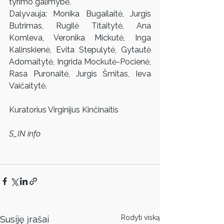
tyrimo galimybė.
Dalyvauja: Monika Bugailaitė, Jurgis 
Butrimas, Rugilė Titaitytė, Ana 
Komleva, Veronika Mickutė, Inga 
Kalinskienė, Evita Stepulytė, Gytautė 
Adomaitytė, Ingrida Mockutė-Pocienė, 
Rasa Puronaitė, Jurgis Šmitas, Ieva 
Vaičaitytė.
Kuratorius Virginijus Kinčinaitis
S_IN info
Rodyti viską
Susiję įrašai