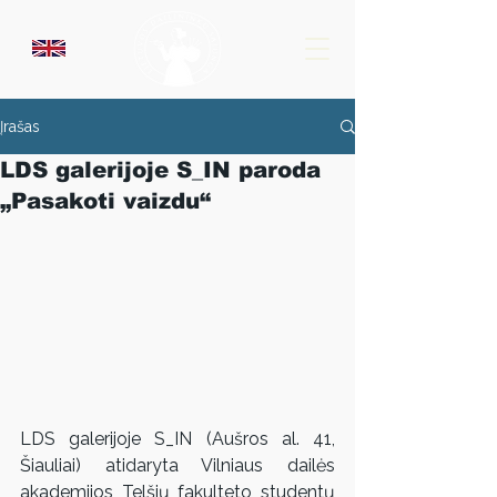
Įrašas
LDS galerijoje S_IN paroda
„Pasakoti vaizdu“
LDS galerijoje S_IN (Aušros al. 41, 
Šiauliai) atidaryta Vilniaus dailės 
akademijos Telšių fakulteto studentų 