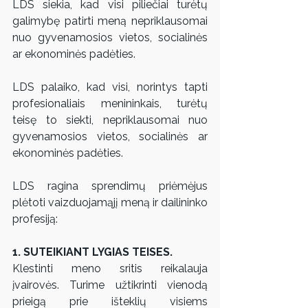
LDS siekia, kad visi piliečiai turėtų 
galimybę patirti meną nepriklausomai 
nuo gyvenamosios vietos, socialinės 
ar ekonominės padėties.  
LDS palaiko, kad visi, norintys tapti 
profesionaliais menininkais, turėtų 
teisę to siekti, nepriklausomai nuo 
gyvenamosios vietos, socialinės ar 
ekonominės padėties.  
LDS ragina sprendimų priėmėjus 
plėtoti vaizduojamąjį meną ir dailininko 
profesiją: 
1. SUTEIKIANT LYGIAS TEISES.
Klestinti meno sritis reikalauja 
įvairovės. Turime užtikrinti vienodą 
prieigą prie išteklių visiems 