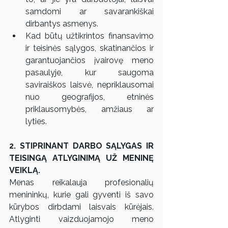
samdomi ar savarankiškai 
dirbantys asmenys.  
Kad būtų užtikrintos finansavimo 
ir teisinės sąlygos, skatinančios ir 
garantuojančios įvairovę meno 
pasaulyje, kur saugoma 
saviraiškos laisvė, nepriklausomai 
nuo geografijos, etninės 
priklausomybės, amžiaus ar 
lyties.  
2. STIPRINANT DARBO SĄLYGAS IR 
TEISINGĄ ATLYGINIMĄ UŽ MENINĘ 
VEIKLĄ. 
Menas reikalauja profesionalių 
menininkų, kurie gali gyventi iš savo 
kūrybos dirbdami laisvais kūrėjais. 
Atlyginti vaizduojamojo meno 