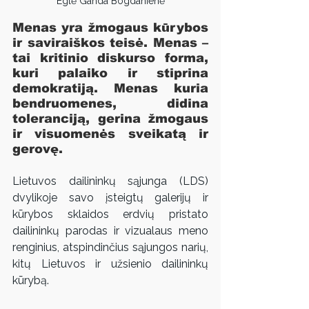
Eglė Ganda Bogdanienė
Menas yra žmogaus kūrybos 
ir saviraiškos teisė. Menas – 
tai kritinio diskurso forma, 
kuri palaiko ir stiprina 
demokratiją. Menas kuria 
bendruomenes, didina 
toleranciją, gerina žmogaus 
ir visuomenės sveikatą ir 
gerovę.  
Lietuvos dailininkų sąjunga (LDS) 
dvylikoje savo įsteigtų galerijų ir 
kūrybos sklaidos erdvių pristato 
dailininkų parodas ir vizualaus meno 
renginius, atspindinčius sąjungos narių, 
kitų Lietuvos ir užsienio dailininkų 
kūrybą.