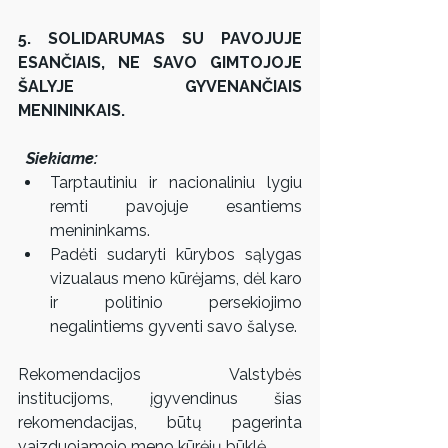
5. SOLIDARUMAS SU PAVOJUJE 
ESANČIAIS, NE SAVO GIMTOJOJE 
ŠALYJE GYVENANČIAIS 
MENININKAIS.
  Siekiame:  
Tarptautiniu ir nacionaliniu lygiu 
remti pavojuje esantiems 
menininkams.  
Padėti sudaryti kūrybos sąlygas 
vizualaus meno kūrėjams, dėl karo 
ir politinio persekiojimo 
negalintiems gyventi savo šalyse.
Rekomendacijos Valstybės 
institucijoms, įgyvendinus šias 
rekomendacijas, būtų pagerinta 
vaizduojamojo meno kūrėjų būklė.