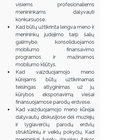
visiems profesionaliems 
menininkams dalyvauti 
konkursuose.   
Kad būtų užtikrinta lengva meno ir 
menininkų judėjimo tarp šalių 
galimybė, konsoliduojamos 
mobilumo finansavimo 
programos ir mažinamos 
mobilumo kliūtys.  
Kad vaizduojamojo meno 
kūrėjams būtų užtikrinamas 
teisingas atlyginimas už jų 
kūrybos eksponavimą viešai 
finansuojamose parodų erdvėse.  
Kad vaizduojamojo meno kūrėjai 
dalyvautų diskusijose dėl muziejų 
ir lygiaverčių parodų erdvių 
struktūrinių ir veiklų pokyčių. Kad 
menininkai turėtų daugiau įtakos 