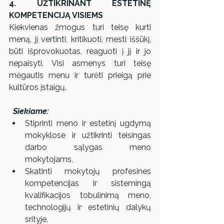
4. UŽTIKRINANT ESTETINĘ 
KOMPETENCIJĄ VISIEMS  
Kiekvienas žmogus turi teisę kurti 
meną, jį vertinti, kritikuoti, mesti iššūkį, 
būti išprovokuotas, reaguoti į jį ir jo 
nepaisyti. Visi asmenys turi teisę 
mėgautis menu ir turėti prieigą prie 
kultūros įstaigų. 
  Siekiame:  
Stiprinti meno ir estetinį ugdymą 
mokyklose ir užtikrinti teisingas 
darbo sąlygas meno 
mokytojams.  
Skatinti mokytojų profesines 
kompetencijas ir sistemingą 
kvalifikacijos tobulinimą meno, 
technologijų ir estetinių dalykų 
srityje.  