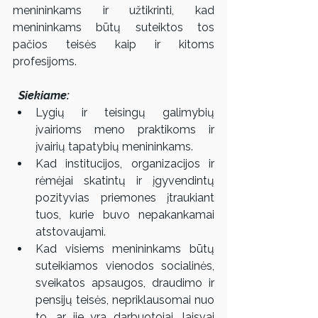
menininkams ir užtikrinti, kad 
menininkams būtų suteiktos tos 
pačios teisės kaip ir kitoms 
profesijoms.
 Siekiame:
Lygių ir teisingų galimybių 
įvairioms meno praktikoms ir 
įvairių tapatybių menininkams.  
Kad institucijos, organizacijos ir 
rėmėjai skatintų ir įgyvendintų 
pozityvias priemones įtraukiant 
tuos, kurie buvo nepakankamai 
atstovaujami.  
Kad visiems menininkams būtų 
suteikiamos vienodos socialinės, 
sveikatos apsaugos, draudimo ir 
pensijų teisės, nepriklausomai nuo 
to, ar jie yra darbuotojai, laisvai 