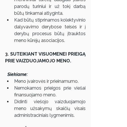
parodų turiniui ir už tokį darbą 
būtų tinkamai atlyginta.  
Kad būtų stiprinamos kolektyvinio 
dalyvavimo derybose teisės ir į 
derybų procesus būtų įtrauktos 
meno kūrėjų asociacijos.  
3. SUTEIKIANT VISUOMENEI PRIEIGĄ 
PRIE VAIZDUOJAMOJO MENO.  
Siekiame:  
Meno įvairovės ir prieinamumo.  
Nemokamos prieigos prie viešai 
finansuojamo meno.  
Didinti viešojo vaizduojamojo 
meno užsakymų skaičių visais 
administraciniais lygmenimis.  