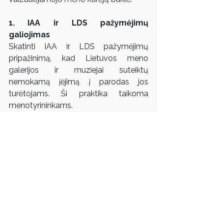
1. IAA ir LDS pažymėjimų 
galiojimas  
Skatinti IAA ir LDS pažymėjimų 
pripažinimą, kad Lietuvos meno 
galerijos ir muziejai suteiktų 
nemokamą įėjimą į parodas jos 
turėtojams. Ši praktika taikoma 
menotyrininkams.
2. Daugiau kūrybos Stipendijų  
Rekomenduojama, kad viešasis 
sektorius ir fondai daugiau dėmesio 
skirtų kūrybos stipendijoms 
vaizduojamojo meno kūrėjams. Dėl to, 
kad dauguma menininkų dirba laisvai 
samdomais ar savarankiškai 
dirbančiais asmenimis ir dažnai 