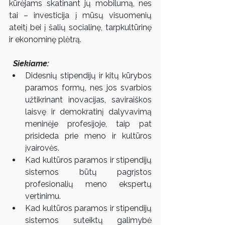
kūrėjams skatinant jų mobilumą, nes 
tai – investicija į mūsų visuomenių 
ateitį bei į šalių socialinę, tarpkultūrinę 
ir ekonominę plėtrą.  
  Siekiame: 
Didesnių stipendijų ir kitų kūrybos 
paramos formų, nes jos svarbios 
užtikrinant inovacijas, saviraiškos 
laisvę ir demokratinį dalyvavimą 
meninėje profesijoje, taip pat 
prisideda prie meno ir kultūros 
įvairovės.  
Kad kultūros paramos ir stipendijų 
sistemos būtų pagrįstos 
profesionalių meno ekspertų 
vertinimu.  
Kad kultūros paramos ir stipendijų 
sistemos suteiktų galimybė 