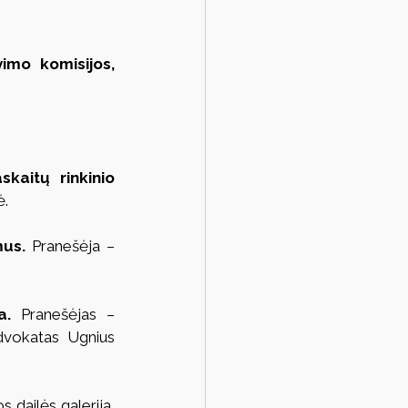
imo komisijos, 
kaitų rinkinio 
ė.
us. 
Pranešėja – 
a.
 Pranešėjas – 
dvokatas Ugnius 
s dailės galerija, 