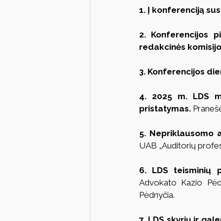
1. Į konferenciją s
2. Konferencijos pi
redakcinės komisijos
3. Konferencijos die
4. 2025 m. LDS met
pristatymas.
 Praneš
5. Nepriklausomo a
UAB „Auditorių profes
6. LDS teisminių p
Advokato Kazio Pėdn
Pėdnyčia.
7. LDS skyrių ir gale