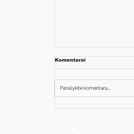
Komentarai
Parašykite komentarą...
Virginijaus Kinčinaičio
paroda „Somnia
Urbana“