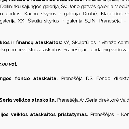
Dailininkų sąjungos galerija, Šv. Jono gatvės galerija Medūz
 parkas, Kauno skyrius ir galerija Drobė, Klaipėdos skyr
alerija XX, Šiaulių skyrius ir galerija S_IN. Pranešėjai – g
klos ir finansų ataskaitos:
 VšĮ Skulptūros ir vitražo cent
inkų namai veiklos ataskaitos. Pranešėjai – padalinių vadovai
.00 val.
ungos fondo ataskaita.
 Pranešėja DS Fondo direkto
tSeria veiklos ataskaita.
 Pranešėja ArtSeria direktorė Vai
ijos veiklos ataskaitos pristatymas. 
Pranešėjas – Kont