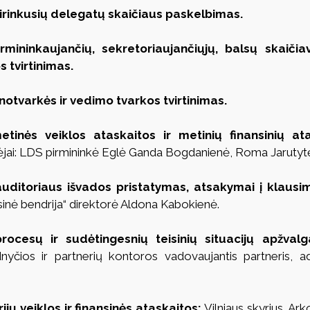
usirinkusių delegatų skaičiaus paskelbimas.
rmininkaujančių, sekretoriaujančiųjų, balsų skaičiav
 tvirtinimas.
notvarkės ir vedimo tvarkos tvirtinimas.
inės veiklos ataskaitos ir metinių finansinių atas
ėjai: LDS pirmininkė Eglė Ganda Bogdanienė, Roma Jarutyt
uditoriaus išvados pristatymas, atsakymai į klausim
inė bendrija“ direktorė Aldona Kabokienė.
rocesų ir sudėtingesnių teisinių situacijų apžvalg
yčios ir partnerių kontoros vadovaujantis partneris, a
rijų veiklos ir finansinės ataskaitos:
 Vilniaus skyrius, Arko