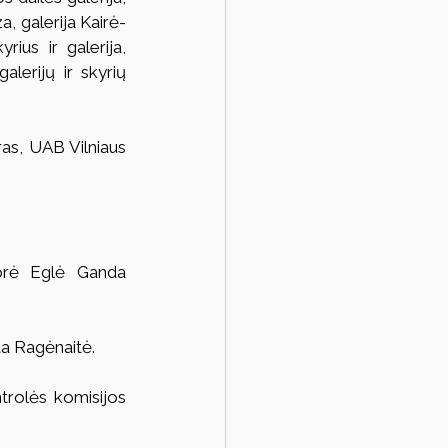
a, galerija Kairė-
ius ir galerija, 
alerijų ir skyrių 
ras, UAB Vilniaus 
.
rė Eglė Ganda 
da Ragėnaitė.
rolės komisijos 