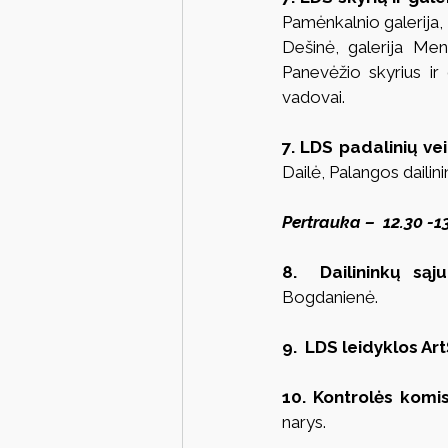
Pamėnkalnio galerija, 
Dešinė, galerija Meno
Panevėžio skyrius ir g
vadovai.
7. LDS padalinių vei
Dailė, Palangos dailin
Pertrauka –  12.30 -13
8.  Dailininkų sąj
Bogdanienė.
9.  LDS leidyklos Ar
10. Kontrolės komis
narys.