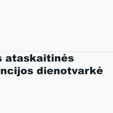
PARODOS
APIE MUS
PROJEKTAI
PATIRK LDS
LDS NARIAI
 ataskaitinės
ncijos dienotvarkė