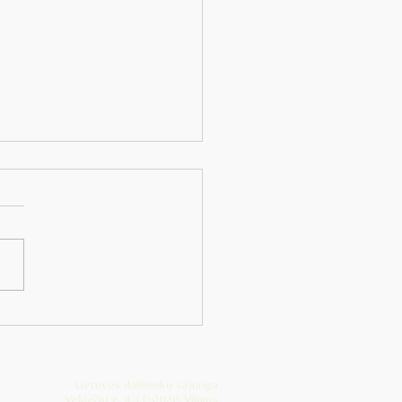
iaus dailės festivalis
 „150 metų spalvų.
ybos keliai: nuo
idzinavičiaus iki
Lietuvos dailininkų sąjunga
ndien“
Vokiečių g. 4, LT-01130, Vilnius