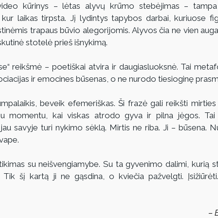
deo kūrinys – lėtas alyvų krūmo stebėjimas – tampa ta
 kur laikas tirpsta. Jį lydintys tapybos darbai, kuriuose fig
stinėmis trapaus būvio alegorijomis. Alyvos čia ne vien augala
kutinė stotelė prieš išnykimą.
se“ reikšmė – poetiškai atvira ir daugiasluoksnė. Tai metafo
asociacijas ir emocines būsenas, o ne nurodo tiesioginę pras
mpalaikis, beveik efemeriškas. Ši frazė gali reikšti mirtie
siu momentu, kai viskas atrodo gyva ir pilna jėgos. Tai 
au savyje turi nykimo sėklą. Mirtis ne riba. Ji – būsena. Nu
kvape.
itikimas su neišvengiamybe. Su ta gyvenimo dalimi, kurią st
 Tik šį kartą ji ne gąsdina, o kviečia pažvelgti. Įsižiūrėti.
– 