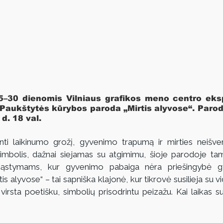
–30 dienomis Vilniaus grafikos meno centro ekspo
 Paukštytės kūrybos paroda „Mirtis alyvose“. Parod
d. 18 val.
ti laikinumo grožį, gyvenimo trapumą ir mirties neišve
mbolis, dažnai siejamas su atgimimu, šioje parodoje tamp
mąstymams, kur gyvenimo pabaiga nėra priešingybė gy
is alyvose“ – tai sapniška klajonė, kur tikrovė susilieja su vidi
rsta poetišku, simbolių prisodrintu peizažu. Kai laikas su