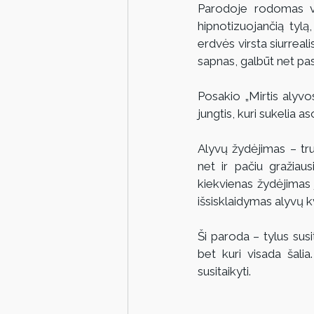
Parodoje rodomas vi
hipnotizuojančią tylą,
erdvės virsta siurreali
sapnas, galbūt net pas
Posakio „Mirtis alyvo
jungtis, kuri sukelia 
Alyvų žydėjimas – tru
net ir pačiu gražiau
kiekvienas žydėjimas j
išsisklaidymas alyvų 
Ši paroda – tylus sus
bet kuri visada šalia.
susitaikyti.                  