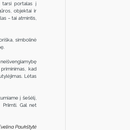
rsi portalas į 
ūros, objektai ir 
s – tai atmintis, 
riška, simbolinė 
mę.
s neišvengiamybę 
priminimas, kad 
tylėjimas. Lėtas 
umiame į šešėlį, 
 Priimti. Gal net 
Evelina Paukštytė