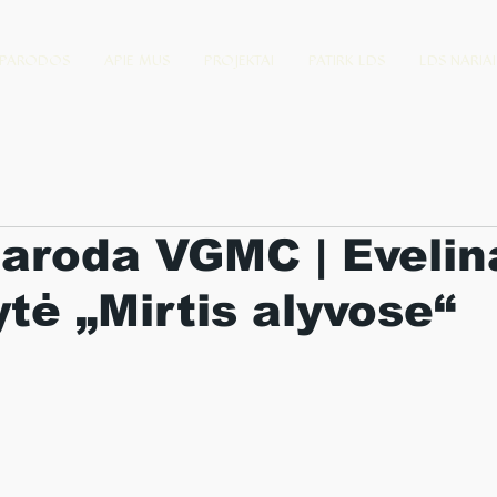
PARODOS
APIE MUS
PROJEKTAI
PATIRK LDS
LDS NARIAI
aroda VGMC | Evelin
tė „Mirtis alyvose“