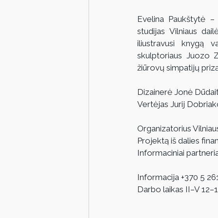
Evelina Paukštytė – 
studijas Vilniaus dai
iliustravusi knygą 
skulptoriaus Juozo Z
žiūrovų simpatijų prizą
Dizainerė Jonė Dūdai
Vertėjas Jurij Dobria
Organizatorius Vilnia
Projektą iš dalies fin
Informaciniai partneriai
Informacija +370 5 26
Darbo laikas II–V 12–19