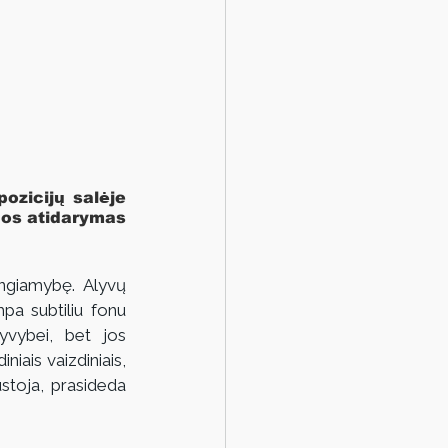
zicijų salėje 
os atidarymas 
ngiamybę. Alyvų 
a subtiliu fonu 
vybei, bet jos 
niais vaizdiniais, 
stoja, prasideda 