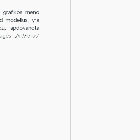
ė grafikos meno 
3d modelius, yra 
dų, apdovanota 
ės „ArtVilnius“ 