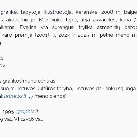
grafikė, tapytoja, iliustruotoja, keramikė. 2008 m. baig
lės akademijoje. Menininkė tapo, lieja akvareles, kuria 
vaikams. Evelina yra surengusi trylika asmeninių paro
ikaro premija (2001), ), 2023 ir 2025 m. pelnė meno mug
.
tė
kov
us grafikos meno centras
ansuoja: Lietuvos kultūros taryba, Lietuvos dailininkų sąjunga
: 
artnews.lt
, „7 meno dienos“
1 1995, 
graphic.lt
 val., VI 12–16 val.  