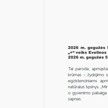
2026 m. gegužės 5
„+“ veiks Evelinos
2026 m. gegužės 5 
Tai paroda, apmąstan
krūmas – žydėjimo si
egzistenciniams ap
natūralus tęsinys. „Mirt
o gyvenimo pabaiga vi
sapnas.