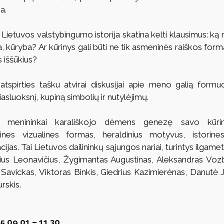
a.
 Lietuvos valstybingumo istorija skatina kelti klausimus: ką m
a, kūryba? Ar kūrinys gali būti ne tik asmeninės raiškos forma,
 iššūkius?
tspirties tašku atvirai diskusijai apie meno galią formu
iasluoksnį, kupiną simbolių ir nutylėjimų.
i menininkai karališkojo dėmens genezę savo kūrini
ikines vizualines formas, heraldinius motyvus, istorin
cijas. Tai Lietuvos dailininkų sąjungos nariai, turintys ilgametę
ius Leonavičius, Žygimantas Augustinas, Aleksandras Vozb
avickas, Viktoras Binkis, Giedrius Kazimierėnas, Danutė Jon
rskis.
5 09 01 – 11 30