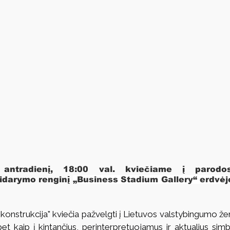
antradienį, 18:00 val. kviečiame į parodos 
idarymo renginį 
„Business Stadium Gallery“ erdvėje
konstrukcija" kviečia pažvelgti į Lietuvos valstybingumo ženk
et kaip į kintančius, perinterpretuojamus ir aktualius simbo