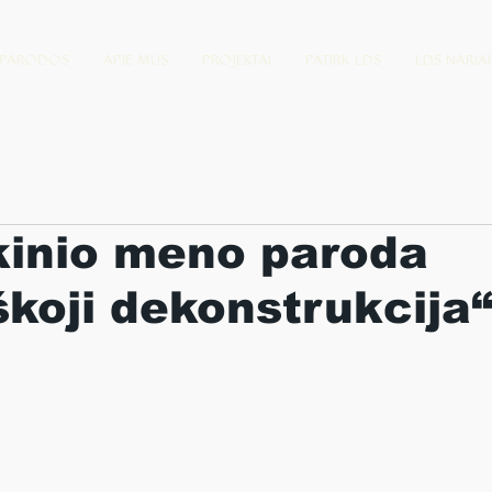
PARODOS
APIE MUS
PROJEKTAI
PATIRK LDS
LDS NARIAI
kinio meno paroda
škoji dekonstrukcija