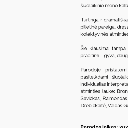
šiuolaikinio meno kalb
Turtinga ir dramatiška
pilietinė pareiga, drąs
kolektyvinės atminties
Šie klausimai tampa a
praeitimi – gyvą, daug
Parodoje pristatom
pasitelkdami šiuola
individualias interpreta
atminties lauke: Bron
Savickas, Raimondas S
Drebickaitė, Valdas Gu
Parodos laikas: 202