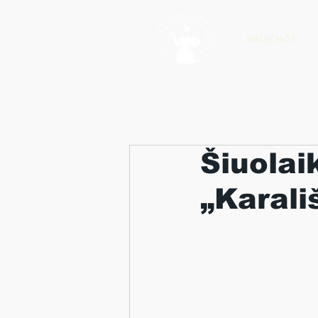
NAUJIENOS
Šiuolai
„Karali