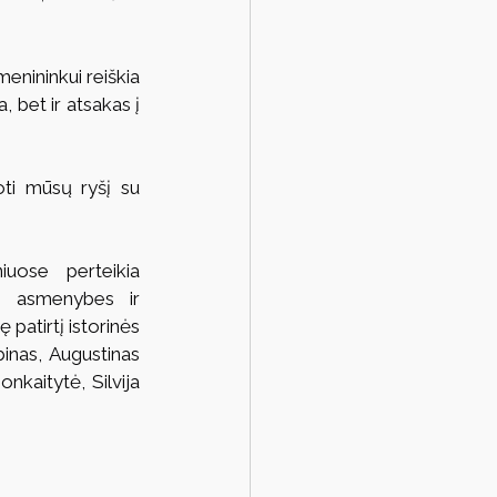
enininkui reiškia 
 bet ir atsakas į 
oti mūsų ryšį su 
uose perteikia 
es asmenybes ir 
 patirtį istorinės 
inas, Augustinas 
kaitytė, Silvija 