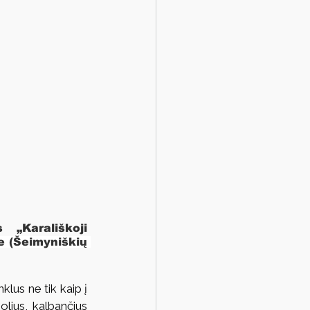
„Karališkoji 
 (Šeimyniškių 
lus ne tik kaip į 
lius, kalbančius 