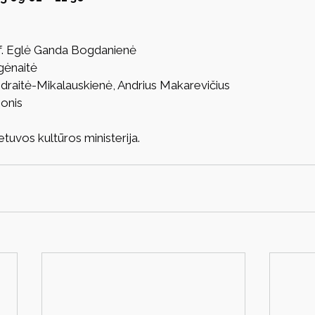
f. Eglė Ganda Bogdanienė
agėnaitė
Udraitė-Mikalauskienė, Andrius Makarevičius
ionis
etuvos kultūros ministerija.