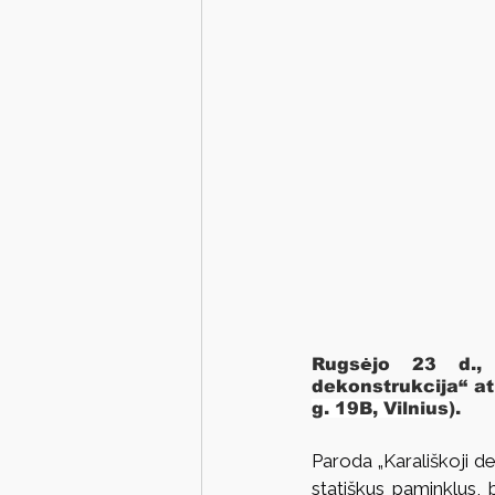
Rugsėjo 23 d., 
dekonstrukcija“ at
g. 19B, Vilnius)
.
Paroda „Karališkoji de
statiškus paminklus, b