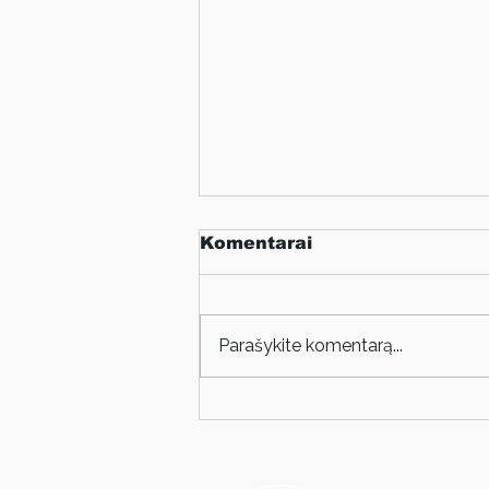
Komentarai
Parašykite komentarą...
JULIJOS GOYD IR
IVONOS TAU PARODA
„DEAR ELIZA“
PAMĖNKALNIO