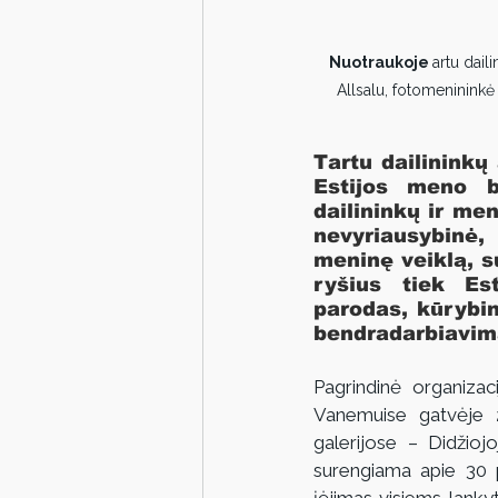
Nuotraukoje 
artu dail
Allsalu, fotomenininkė 
Tartu dailininkų 
Estijos meno b
dailininkų ir men
nevyriausybinė, 
meninę veiklą, su
ryšius tiek Est
parodas, kūrybin
bendradarbiavimą 
Pagrindinė organizac
Vanemuise gatvėje 2
galerijose – Didžio
surengiama apie 30 pa