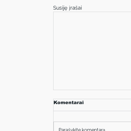
Susiję įrašai
Komentarai
Parašykite komentarą...