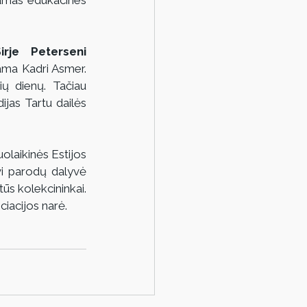
mas edukacines 
irje Peterseni 
jama Kadri Asmer. 
ių dienų. Tačiau 
jas Tartu dailės 
olaikinės Estijos 
i parodų dalyvė 
tūs kolekcininkai. 
ciacijos narė.