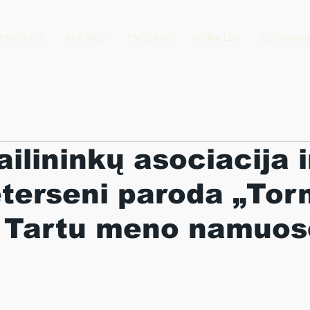
PARODOS
APIE MUS
PROJEKTAI
PATIRK LDS
LDS NARIAI
ailininkų asociacija i
eterseni paroda „Tor
“ Tartu meno namuos