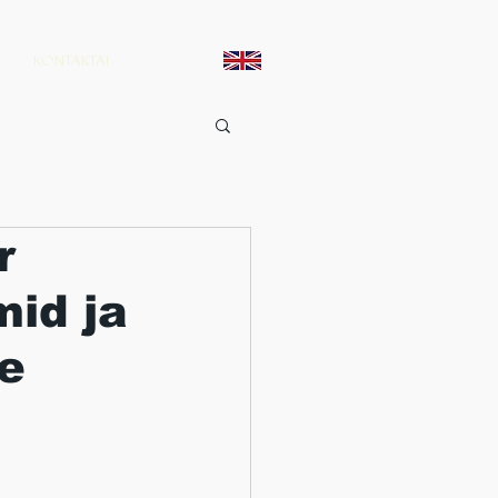
KONTAKTAI
r
mid ja
e