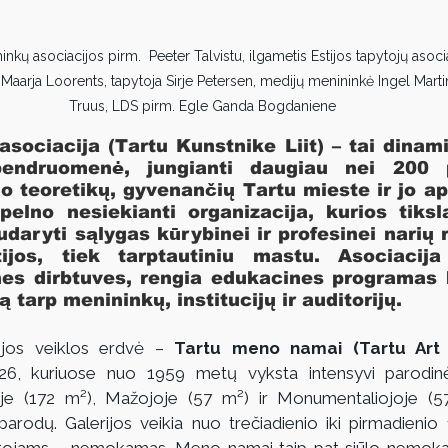
ininkų asociacijos pirm.  Peeter Talvistu, ilgametis Estijos tapytojų asoc
Maarja Loorents, tapytoja Sirje Petersen, medijų menininkė Ingel Martin,
Truus, LDS pirm. Egle Ganda Bogdaniene 
asociacija (Tartu Kunstnike Liit) – tai dinami
endruomenė, jungianti daugiau nei 200 pr
o teoretikų, gyvenančių Tartu mieste ir jo apy
pelno nesiekianti organizacija, kurios tiksla
daryti sąlygas kūrybinei ir profesinei narių ra
ijos, tiek tarptautiniu mastu. Asociacija 
es dirbtuves, rengia edukacines programas be
tarp menininkų, institucijų ir auditorijų.
ijos veiklos erdvė – 
Tartu meno namai (Tartu Art
6, kuriuose nuo 1959 metų vyksta intensyvi parodinė v
joje (172 m²), Mažojoje (57 m²) ir Monumentaliojoje (5
rodų. Galerijos veikia nuo trečiadienio iki pirmadienio 1