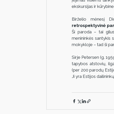
įėjimas visiems lan
ekskursijas ir kūrybi
Birželio mėnesį Did
retrospektyvinė pa
Ši paroda – tai gilus
menininkės santykis s
mokykloje – tad ši pa
Sirje Petersen (g. 1959
tapybos atstovių, il
(per 200 parodų Estijoj
Ji yra Estijos dailinin