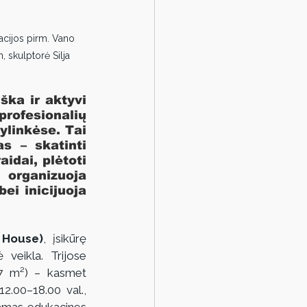
iacijos pirm. Vano 
 skulptorė Silja 
ška ir aktyvi 
ofesionalių 
linkėse. Tai 
s – skatinti 
idai, plėtoti 
organizuoja 
i inicijuoja 
 House)
, įsikūrę 
eikla. Trijose 
7 m²) – kasmet 
2.00–18.00 val., 