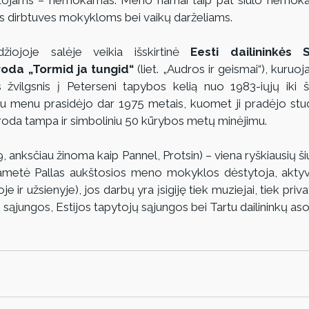
kytojams – nemokamas. Meno namai taip pat siūlo nemoka
nes dirbtuves mokykloms bei vaikų darželiams.
žiojoje salėje veikia išskirtinė 
Eesti dailininkės S
roda „Tormid ja tungid“
 (liet. „Audros ir geismai“), kuruo
 žvilgsnis į Peterseni tapybos kelią nuo 1983-iųjų iki š
u menu prasidėjo dar 1975 metais, kuomet ji pradėjo studi
roda tampa ir simboliniu 50 kūrybos metų minėjimu.
, anksčiau žinoma kaip Pannel, Protsin) – viena ryškiausių šiu
gametė Pallas aukštosios meno mokyklos dėstytoja, aktyv
e ir užsienyje), jos darbų yra įsigiję tiek muziejai, tiek priva
kų sąjungos, Estijos tapytojų sąjungos bei Tartu dailininkų aso