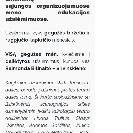
sąjungos
 organizuojamuose 
meno edukacijos 
užsiėmimuose.
Užsiėmimai vyks 
gegužės-birželio
 ir 
rugpjūčio-lapkričio
 mėnesiais.
VISĄ gegužės mėn.
 kviečiame į 
dailėtyros
 užsiėmimus, kuriuos ves 
Raimonda Bitinaitė – Širvinskienė:
Kūrybiniai užsiėmimai skirti teoriniam 
dailės, parodų pažinimui, pratęs teatro 
dailės temą. Šį kartą susipažinsime su 
išskirtinėmis scenografijos srities 
asmenybėmis. Įvairių laikotarpių teatro 
dailininkai: Liudas Truikys, Stasys 
Ušinskas, Adomas Galdikas, Janina 
Malinauskaitė, Dalia Mataitienė, Jūratė 