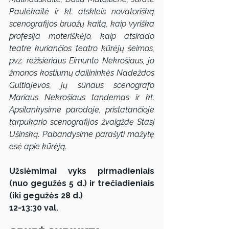
Paulėkaitė ir kt. atskleis novatorišką 
scenografijos bruožų kaitą, kaip vyriška 
profesija moteriškėjo, kaip atsirado 
teatre kuriančios teatro kūrėjų šeimos, 
pvz. režisieriaus Eimunto Nekrošiaus, jo 
žmonos kostiumų dailininkės Nadeždos 
Gultiajevos, jų sūnaus scenografo 
Mariaus Nekrošiaus tandemas ir kt. 
Apsilankysime parodoje, pristatančioje 
tarpukario scenografijos žvaigždę Stasį 
Ušinską. Pabandysime parašyti mažytę 
esė apie kūrėją.
Užsiėmimai vyks pirmadieniais 
(nuo gegužės 5 d.) ir trečiadieniais 
(iki gegužės 28 d.) 
12-13:30 val.