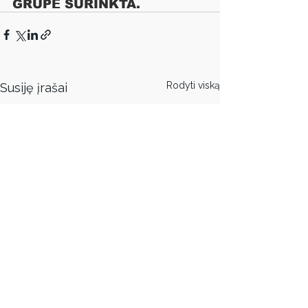
GRUPĖ SURINKTA. 
Rodyti viską
Susiję įrašai