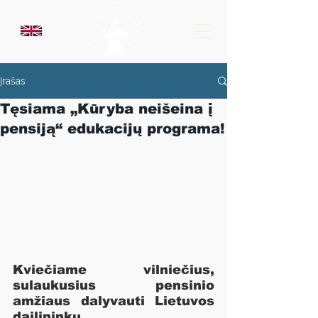
Įrašas
Tęsiama „Kūryba neišeina į
pensiją“ edukacijų programa!
Kviečiame vilniečius, 
sulaukusius pensinio 
amžiaus dalyvauti 
Lietuvos 
dailininkų 