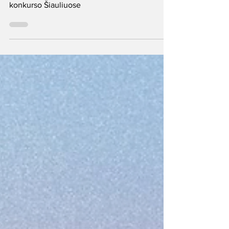
konkurso Šiauliuose
Kvietimas skulptoriams dėl meninių akcentų
konkurso Šiauliuose