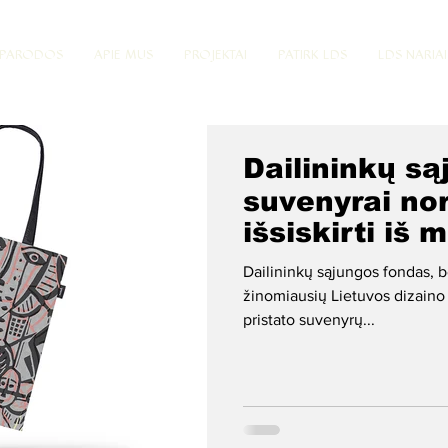
PARODOS
APIE MUS
PROJEKTAI
PATIRK LDS
LDS NARIAI
Dailininkų s
suvenyrai no
išsiskirti iš 
Dailininkų sąjungos fondas,
žinomiausių Lietuvos dizaino
pristato suvenyrų...