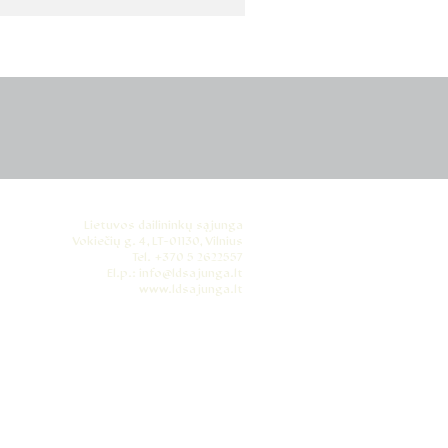
Lietuvos dailininkų sąjunga
Vokiečių g. 4, LT-01130, Vilnius
Tel. +370 5 2622557
El.p.: info@ldsajunga.lt
www.ldsajunga.lt
Sena svetainė
čia