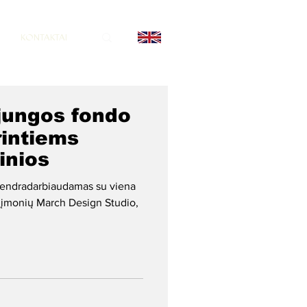
KONTAKTAI
ąjungos fondo
rintiems
minios
 bendradarbiaudamas su viena
 įmonių March Design Studio,