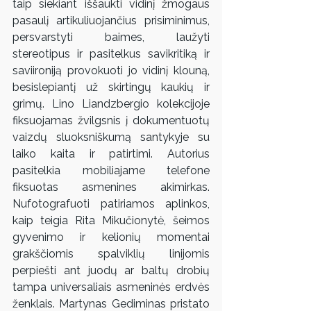
taip siekiant iššaukti vidinį žmogaus 
pasaulį artikuliuojančius prisiminimus, 
persvarstyti baimes, laužyti 
stereotipus ir pasitelkus savikritiką ir 
saviironiją provokuoti jo vidinį klouną, 
besislepiantį už skirtingų kaukių ir 
grimų. Lino Liandzbergio kolekcijoje 
fiksuojamas žvilgsnis į dokumentuotų 
vaizdų sluoksniškumą santykyje su 
laiko kaita ir patirtimi. Autorius 
pasitelkia mobiliajame telefone 
fiksuotas asmenines akimirkas. 
Nufotografuoti patiriamos aplinkos, 
kaip teigia Rita Mikučionytė, šeimos 
gyvenimo ir kelionių momentai 
grakščiomis spalviklių linijomis 
perpiešti ant juodų ar baltų drobių 
tampa universaliais asmeninės erdvės 
ženklais. Martynas Gediminas pristato 