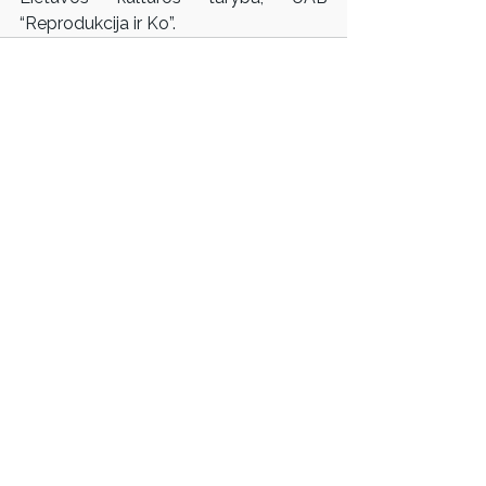
“Reprodukcija ir Ko”.
Rodyti viską
Susiję įrašai