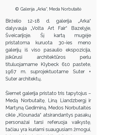
© Galerija „Arka“, Meda Norbutaitė
Birželio 12-18 d. galerija „Arka“ 
dalyvauja „Volta Art Fair“ Bazelyje, 
Šveicarijoje. Šį kartą mugėje 
pristatoma kuruota 30-ies meno 
galerijų iš viso pasaulio ekspozicija, 
įsikūrusi architektūros perlu 
tituluojamame Klybeck 610 pastete, 
1967 m. suprojektuotame Suter + 
Suter architektų.
Šiemet galerija pristato tris tapytojus – 
Medą Norbutaitę, Liną Liandzbergį ir 
Martyną Gediminą. Medos Norbutaitės 
cikle „Klounada“ atsirandantys pasakų 
personažai tarsi referuoja vaikystę, 
tačiau yra kuriami suaugusiam žmogui, 