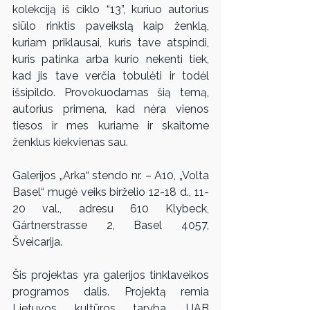
kolekciją iš ciklo “13”, kuriuo autorius 
siūlo rinktis paveikslą kaip ženklą, 
kuriam priklausai, kuris tave atspindi, 
kuris patinka arba kurio nekenti tiek, 
kad jis tave verčia tobulėti ir todėl 
išsipildo. Provokuodamas šią temą, 
autorius primena, kad nėra vienos 
tiesos ir mes kuriame ir skaitome 
ženklus kiekvienas sau.
Galerijos „Arka“ stendo nr. – A10, „Volta 
Basel“ mugė veiks birželio 12-18 d., 11-
20 val., adresu 610 Klybeck, 
Gärtnerstrasse 2, Basel 4057, 
Šveicarija.
Šis projektas yra galerijos tinklaveikos 
programos dalis. Projektą remia 
Lietuvos kultūros taryba, UAB 