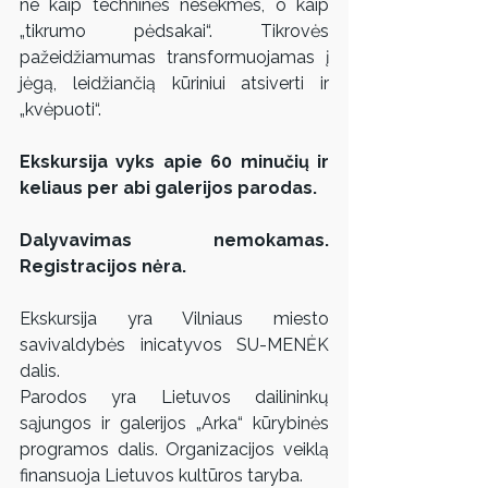
ne kaip techninės nesėkmės, o kaip 
„tikrumo pėdsakai“. Tikrovės 
pažeidžiamumas transformuojamas į 
jėgą, leidžiančią kūriniui atsiverti ir 
„kvėpuoti“.
Ekskursija vyks apie 60 minučių ir 
keliaus per abi galerijos parodas.
Dalyvavimas nemokamas. 
Registracijos nėra.
Ekskursija yra Vilniaus miesto 
savivaldybės inicatyvos SU-MENĖK 
dalis.
Parodos yra Lietuvos dailininkų 
sąjungos ir galerijos „Arka“ kūrybinės 
programos dalis. Organizacijos veiklą 
finansuoja Lietuvos kultūros taryba.