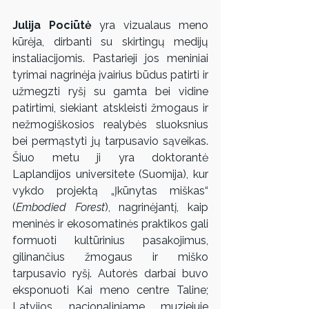
Julija Pociūtė
 yra vizualaus meno 
kūrėja, dirbanti su skirtingų medijų 
instaliacijomis. Pastarieji jos meniniai 
tyrimai nagrinėja įvairius būdus patirti ir 
užmegzti ryšį su gamta bei vidine 
patirtimi, siekiant atskleisti žmogaus ir 
nežmogiškosios realybės sluoksnius 
bei permąstyti jų tarpusavio sąveikas. 
Šiuo metu ji yra doktorantė 
Laplandijos universitete (Suomija), kur 
vykdo projektą „Įkūnytas miškas“ 
(
Embodied Forest
), nagrinėjantį, kaip 
meninės ir ekosomatinės praktikos gali 
formuoti kultūrinius pasakojimus, 
gilinančius žmogaus ir miško 
tarpusavio ryšį. Autorės darbai buvo 
eksponuoti Kai meno centre Taline; 
Latvijos nacionaliniame muziejuje 