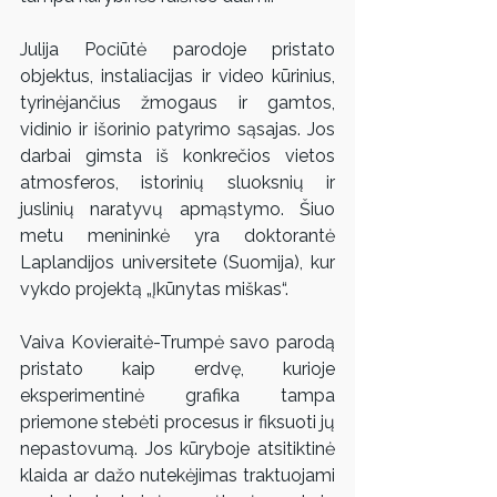
Julija Pociūtė parodoje pristato 
objektus, instaliacijas ir video kūrinius, 
tyrinėjančius žmogaus ir gamtos, 
vidinio ir išorinio patyrimo sąsajas. Jos 
darbai gimsta iš konkrečios vietos 
atmosferos, istorinių sluoksnių ir 
juslinių naratyvų apmąstymo. Šiuo 
metu menininkė yra doktorantė 
Laplandijos universitete (Suomija), kur 
vykdo projektą „Įkūnytas miškas“.
Vaiva Kovieraitė-Trumpė savo parodą 
pristato kaip erdvę, kurioje 
eksperimentinė grafika tampa 
priemone stebėti procesus ir fiksuoti jų 
nepastovumą. Jos kūryboje atsitiktinė 
klaida ar dažo nutekėjimas traktuojami 