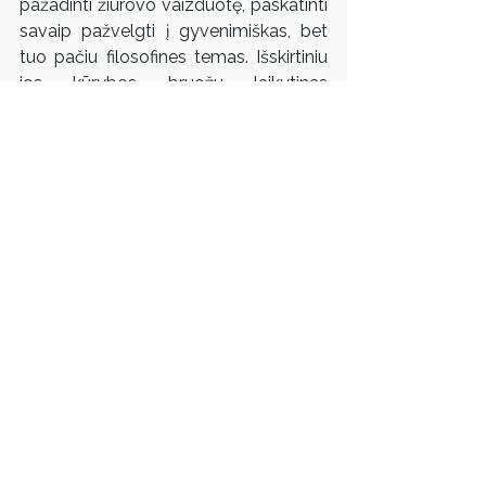
pažadinti žiūrovo vaizduotę, paskatinti 
savaip pažvelgti į gyvenimiškas, bet 
tuo pačiu filosofines temas. Išskirtiniu 
jos kūrybos bruožu laikytinas 
eksperimentavimas grafikos 
technikomis, naujų plastinės raiškos 
būdų ir priemonių paieška. Autorės 
kūrybai būdingas vaizdo dualumas, 
efemeriškumas, nyksmas, 
perteikiamas derinant skirtingus 
vaizdo gavybos būdus.
Daugiau apie parodas: 
www.arkagalerija.lt
Kontaktai:
Galerija „Arka“, Aušros Vartų g. 7, Vilnius
El. paštas: 
info@arkagalerija.lt