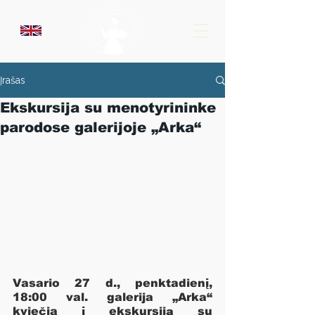
Įrašas
Ekskursija su menotyrininke
parodose galerijoje „Arka“
Vasario 27 d., penktadienį, 
18:00 val. galerija „Arka“ 
kviečia į ekskursiją su 