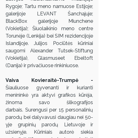
Rygoje; Tartu meno namuose Estijoje; 
galerijoje LEVANT Šanchajuje; 
BlackBox galerijoje Miunchene 
(Vokietija); Šiuolaikinio meno centre 
Torunėje (Lenkija) bei SIM rezidencijoje 
Islandijoje. Julijos Pociūtės kūriniai 
saugomi Alexander Tutsek-Stiftung 
(Vokietija), Glasmuseet Ebeltoft 
(Danija) ir privačiuose rinkiniuose.
Vaiva Kovieraitė-Trumpė - 
Šiauliuose gyvenanti ir kurianti 
menininkė yra aktyvi grafikos kūrėja, 
žinoma savo šilkografijos 
darbais. Surengusi per 15 personalinių 
parodų bei dalyvavusi daugiau nei 50-
yje grupinių parodų Lietuvoje ir 
užsienyje. Kūriniais autorė siekia 