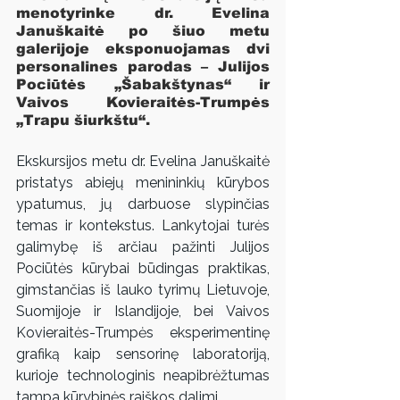
menotyrinke dr. Evelina 
Januškaitė po šiuo metu 
galerijoje eksponuojamas dvi 
personalines parodas – Julijos 
Pociūtės „Šabakštynas“ ir 
Vaivos Kovieraitės-Trumpės 
„Trapu šiurkštu“.
Ekskursijos metu dr. Evelina Januškaitė 
pristatys abiejų menininkių kūrybos 
ypatumus, jų darbuose slypinčias 
temas ir kontekstus. Lankytojai turės 
galimybę iš arčiau pažinti Julijos 
Pociūtės kūrybai būdingas praktikas, 
gimstančias iš lauko tyrimų Lietuvoje, 
Suomijoje ir Islandijoje, bei Vaivos 
Kovieraitės-Trumpės eksperimentinę 
grafiką kaip sensorinę laboratoriją, 
kurioje technologinis neapibrėžtumas 
tampa kūrybinės raiškos dalimi.