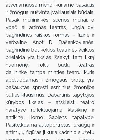
atveriamuose meno, kuriame pasaulis 
ir žmogus nušvinta įvairiausiais būdais. 
Pasak menininkės, scenos menai, o 
ypač jai artimas teatras, jungia dvi 
pagrindines raiškos formas – fizinę ir 
verbalinę. Anot D. Dašenkovienės, 
pagrindinė bet kokios teatrinės veiklos 
prielaida yra tikslas išsakyti tam tikrą 
nuomonę. Tokiu būdu teatras 
dailininkei tampa minties teatru, kuris 
apeliuodamas į žmogaus protą, yra 
pašauktas spręsti esminius žmonijos 
būties klausimus. Dabartinis tapytojos 
kūrybos tikslas – atskleisti teatro 
naratyve reflektuojamą klasikinę ir 
antikinę Homo Sapiens tapatybę. 
Pasitelkdama autoportretus, draugų ir 
artimųjų figūras ji kuria kadrinio siužetu 
principu. Figūros kartais tampa 