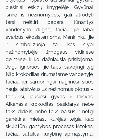
piešiniai eskizų knygelėje. Gyvūnai, 
išnirę iš nežinomybės, gali atrodyti 
tarsi neištirti padarai, tūnantys 
vandenyno dugne, tačiau jie labai 
svarbūs ekosistemoms. Menininkui jie 
ir simbolizuoja tai, kas slypi 
nežinomybėje, žmogaus vidinėse 
gelmėse, ir ko dažniausia prisibijoma. 
Jeigu ignoruosi, jie taps pavojingi lyg 
Nilo krokodilas drumstame vandenyje, 
tačiau jei sąmoningai nagrinėsi šiuos 
naujai atsivėrusius nežinomus plotus – 
tobulėsi, jausiesi gyvas ir laisvas. 
Alkanasis krokodilas pasidarys nebe 
toks didelis, nebe toks baisus ir netgi 
ganėtinai mielas… Kūrėjas teigia, kad 
skulptūrų gamybos procesas lėtokas, 
tačiau suteikia kūrybinę apmąstymų, 