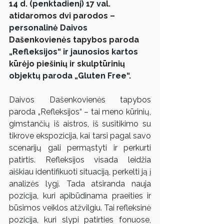
14 d. (penktadienį) 17 val. 
atidaromos dvi parodos – 
personalinė Daivos 
Dašenkovienės tapybos paroda 
„Refleksijos“ ir jaunosios kartos 
kūrėjo piešinių ir skulptūrinių 
objektų paroda „Gluten Free“.
Daivos Dašenkovienės tapybos 
paroda „Refleksijos“ – tai meno kūrinių, 
gimstančių iš aistros, iš susitikimo su 
tikrove ekspozicija, kai tarsi pagal savo 
scenarijų gali permąstyti ir perkurti 
patirtis. Refleksijos visada leidžia 
aiškiau identifikuoti situaciją, perkelti ją į 
analizės lygį. Tada atsiranda nauja 
pozicija, kuri apibūdinama praeities ir 
būsimos veiklos atžvilgiu. Tai refleksinė 
pozicija, kuri slypi patirties fonuose, 