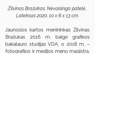
Žilvinas Bražukas. Nevaisinga patelė. 
Lateksas 2020. 10 x 6 x 13 cm.
Jaunosios kartos menininkas Žilvinas 
Bražukas 2016 m. baigė grafikos 
bakalauro studijas VDA, o 2018 m. – 
fotografijos ir medijos meno magistrą. 
2019 metais menininkas tapo pirmos 
vietos nugalėtoju tarptautiniame A. 
Švėgždos piešinių konkurse su savo 
piešinių serija „Animals of Google“. 
Naudodamasis lakoniška vaizdo ir 
teksto jungtimi, savo struktūra 
primenančia internetinius memus, Ž. 
Bražukas daugiausia kuria trumpus 
humoristinius ir (auto)ironiškus 
pasakojimus, kuriuose atsispindi 
autoriaus požiūris į beprasmių vaizdų 