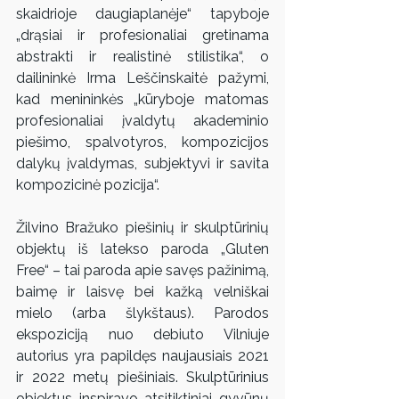
skaidrioje daugiaplanėje“ tapyboje 
„drąsiai ir profesionaliai gretinama 
abstrakti ir realistinė stilistika“, o 
dailininkė Irma Leščinskaitė pažymi, 
kad menininkės „kūryboje matomas 
profesionaliai įvaldytų akademinio 
piešimo, spalvotyros, kompozicijos 
dalykų įvaldymas, subjektyvi ir savita 
kompozicinė pozicija“.
Žilvino Bražuko piešinių ir skulptūrinių 
objektų iš latekso paroda „Gluten 
Free“ – tai paroda apie savęs pažinimą, 
baimę ir laisvę bei kažką velniškai 
mielo (arba šlykštaus). Parodos 
ekspoziciją nuo debiuto Vilniuje 
autorius yra papildęs naujausiais 2021 
ir 2022 metų piešiniais. Skulptūrinius 
objektus inspiravo atsitiktiniai gyvūnų 